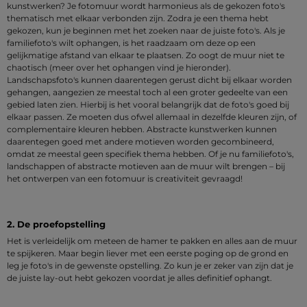
kunstwerken? Je fotomuur wordt harmonieus als de gekozen foto's
thematisch met elkaar verbonden zijn. Zodra je een thema hebt
gekozen, kun je beginnen met het zoeken naar de juiste foto's. Als je
familiefoto's wilt ophangen, is het raadzaam om deze op een
gelijkmatige afstand van elkaar te plaatsen. Zo oogt de muur niet te
chaotisch (meer over het ophangen vind je hieronder).
Landschapsfoto's kunnen daarentegen gerust dicht bij elkaar worden
gehangen, aangezien ze meestal toch al een groter gedeelte van een
gebied laten zien. Hierbij is het vooral belangrijk dat de foto's goed bij
elkaar passen. Ze moeten dus ofwel allemaal in dezelfde kleuren zijn, of
complementaire kleuren hebben. Abstracte kunstwerken kunnen
daarentegen goed met andere motieven worden gecombineerd,
omdat ze meestal geen specifiek thema hebben. Of je nu familiefoto's,
landschappen of abstracte motieven aan de muur wilt brengen – bij
het ontwerpen van een fotomuur is creativiteit gevraagd!
2. De proefopstelling
Het is verleidelijk om meteen de hamer te pakken en alles aan de muur
te spijkeren. Maar begin liever met een eerste poging op de grond en
leg je foto's in de gewenste opstelling. Zo kun je er zeker van zijn dat je
de juiste lay-out hebt gekozen voordat je alles definitief ophangt.