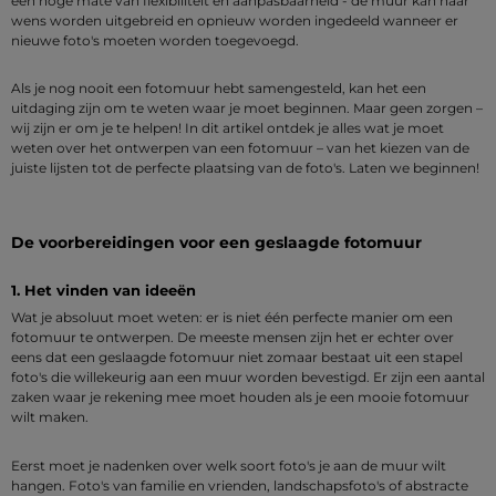
een hoge mate van flexibiliteit en aanpasbaarheid - de muur kan naar
wens worden uitgebreid en opnieuw worden ingedeeld wanneer er
nieuwe foto's moeten worden toegevoegd.
Als je nog nooit een fotomuur hebt samengesteld, kan het een
uitdaging zijn om te weten waar je moet beginnen. Maar geen zorgen –
wij zijn er om je te helpen! In dit artikel ontdek je alles wat je moet
weten over het ontwerpen van een fotomuur – van het kiezen van de
juiste lijsten tot de perfecte plaatsing van de foto's. Laten we beginnen!
De voorbereidingen voor een geslaagde fotomuur
1. Het vinden van ideeën
Wat je absoluut moet weten: er is niet één perfecte manier om een
fotomuur te ontwerpen. De meeste mensen zijn het er echter over
eens dat een geslaagde fotomuur niet zomaar bestaat uit een stapel
foto's die willekeurig aan een muur worden bevestigd. Er zijn een aantal
zaken waar je rekening mee moet houden als je een mooie fotomuur
wilt maken.
Eerst moet je nadenken over welk soort foto's je aan de muur wilt
hangen. Foto's van familie en vrienden, landschapsfoto's of abstracte