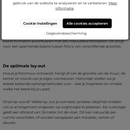
gebruik van de website te analyseren en te verbeteren.
Meer
Voordat je begint, bedenk welke lijsten het beste bij elkaar passen,
informatie
.
zodat je fotomuur straalt in een samenhangende esthetiek. Vermijd het
om te veel van dezelfde lijsttypes naast elkaar te hangen, mocht je
verschillende stijlen willen gebruiken.
Cookie-instellingen
Alle cookies accepteren
- Gegevensbescherming
Onze tip: Terwijl je voor grote formaten slanke lijsten gebruikt, kun je
kleine formaten accentueren met iets robuustere fotolijsten. Dit zorgt
voor een spannende balans tussen foto's van verschillende groottes.
De optimale lay-out
Hoe je je fotomuur ontwerpt, hangt af van de grootte van de muur, de
kamer en vooral van je eigen voorkeuren. Hieronder stellen we je
enkele bekende ophangmethodes voor - laat je inspireren en ontdek
welke het beste bij jou past.
Onze tip vooraf: Welke lay-out je ook kiest, probeer altijd het midden
van je arrangement ongeveer op ooghoogte te plaatsen. Als vuistregel
geldt een afstand van 1,6 meter tot de vloer. Dit kan natuurlijk per
ruimte verschillen, of worden aangepast aan meubels, ramen of
deuren.