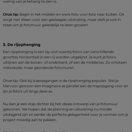
weinig van je behang te zien is.
Onze tip:
Begin in het midden en werk foto voor foto naar buiten. Dit
zorgt niet alleen voor een geslaagde uitstraling, maar stelt je ook in
staat om je fotomuur geleidelijk te laten groeien.
3. De rijophanging
Een rijophanging is een lay-out waarbij foto's van verschillende
groottes horizontaal in een rij worden uitgelijnd. Je kunt je foto's
uitlijnen aan de boven- of onderkant, of aan de middenas. Zo ontstaan
individuele, maar geordende fotomuren.
Onze tip: Ook bij trapopgangen is de rijophanging populair. Stel je
hiervoor gewoon een imaginaire as parallel aan de trapopgang voor en
lijn je foto's uit langs deze as.
Nu ben je een stap dichter bij het ideale ontwerp van je fotomuur
gekomen. We hopen dat de planning en uitvoering nu minder
uitdagend zijn en eerder de perfecte gelegenheid voor je vormen om je
project moedig aan te pakken.