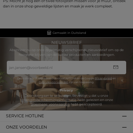
PS: Mocht je nog een of twee fotolijsten missen voor je muur, ontdek
dan in onze shop geweldige lijsten en maak je werk compleet.
Gemaakt in Duitsland
NIEUWSBRIEF
Abonneer nu op onze regelmatig verschijnende nieuwsbrief om op de
hoogtete blijven van de laatste producten en aanbiedingen.
E-
mailadres
*
Deze site wordt beschermd door reCAPTCHA en de Google
Privacybeleid
en
Gebruiksvoorwaarden
zijn van toepassing.
Privacy
Door doorgaan te selecteren, bevestigt u dat u onze
gegevensbeschermingsinformatie
hebt gelezen en onze
algemene voorwaarden
hebt geaccepteerd.
SERVICE HOTLINE
ONZE VOORDELEN