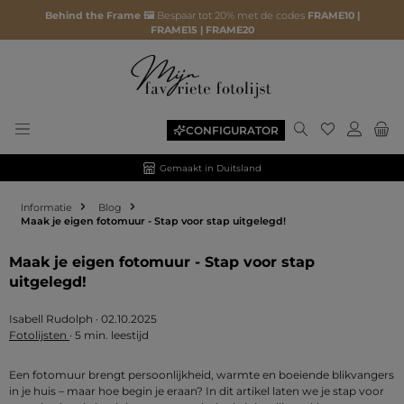
Behind the Frame 🖼️
Bespaar tot 20% met de codes
FRAME10 |
FRAME15 | FRAME20
Je hebt 0 ite
CONFIGURATOR
Gemaakt in Duitsland
Informatie
Blog
Maak je eigen fotomuur - Stap voor stap uitgelegd!
Maak je eigen fotomuur - Stap voor stap
uitgelegd!
Isabell Rudolph
·
02.10.2025
Fotolijsten
·
5 min. leestijd
Een fotomuur brengt persoonlijkheid, warmte en boeiende blikvangers
in je huis – maar hoe begin je eraan? In dit artikel laten we je stap voor