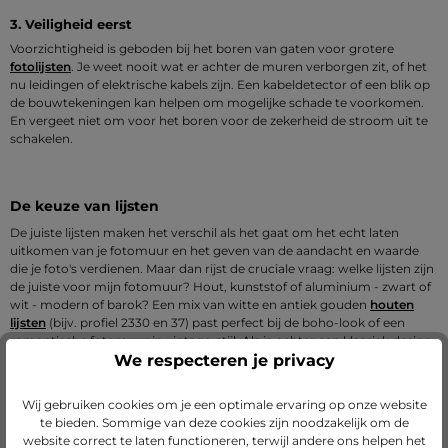
3. Veiligheid eerst
Voorzichtigheid is geboden bij het boren van gaten voor grotere
fotolijsten
. Je weet nooit wat er achter de muren verborgen zit, of het
nu leidingen of elektrische kabels zijn. Een kabeldetector of een blik op
de bouwtekeningen kan helpen om mogelijke schade te voorkomen.
En vergeet niet om voor het boren voor de zekerheid de stroom uit te
schakelen.
De keuze van lijsten
De juiste lijsten maken het verschil als het gaat om het echt laten
uitkomen van je fotomuur en het geven van de aandacht en waarde
die je foto's verdienen. Maar dan rijst de cruciale vraag: welke lijsten zijn
de juiste voor mijn fotomuur? Hout, kunststof of aluminium - zwart of
wit - modern of barok? Een mix van witte en antiek gouden
houten
lijsten
(bijv. profiel 2330 en 37) past perfect bij de boho-look of een
romantische fotomuur in vintage-stijl. Als je echter een klassiek design
voor ogen hebt, zorgen eenvoudige, zwarte of witte houten lijsten met
We respecteren je privacy
een
passe-partout
voor tijdloze elegantie en laten ze je prints stralen.
Onze profielen 35 of 58 zijn hiervoor bijvoorbeeld optimaal geschikt. Is
Wij gebruiken cookies om je een optimale ervaring op onze website
je huis landelijk ingericht, kies dan gerust voor massieve houten lijsten
te bieden. Sommige van deze cookies zijn noodzakelijk om de
(bijv. profiel 2240, 2400 of 59) die je rustieke stijl optimaal aanvullen.
website correct te laten functioneren, terwijl andere ons helpen het