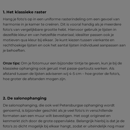
1. Het klassieke raster
Hang je foto's op in een uniforme rasterindeling om een gevoel van
harmonie in je kamer te creëren. Dit is vooral handig als je meerdere
foto's van vergelijkbare grootte hebt. Hiervoor gebruik je lijsten in
dezelfde kleur en van hetzelfde materiaal; idealiter passen ook je
motieven qua kleur bij elkaar. Je kunt kiezen tussen vierkante en
rechthoekige lijsten en ook het aantal lijsten individueel aanpassen aan
je behoeften.
Onze tips:
Om je fotomuur een bijzonder tintje te geven, kun je bij de
klassieke ophanging ook gerust met passe-partouts werken. Als
afstand tussen de lijsten adviseren wij 4-5 cm – hoe groter de foto's,
hoe groter de afstanden mogen zijn.
2. De salonophanging
De salonophanging, die ook wel Petersburgse ophanging wordt
genoemd, is bijzonder geschikt als je veel foto's in verschillende
formaten aan een muur wilt bevestigen. Het oogt origineel en
kenmerkt zich door de grote oppervlakte. Belangrijk hierbij is dat je de
foto's zo dicht mogelijk bij elkaar hangt, zodat er uiteindelijk nog maar