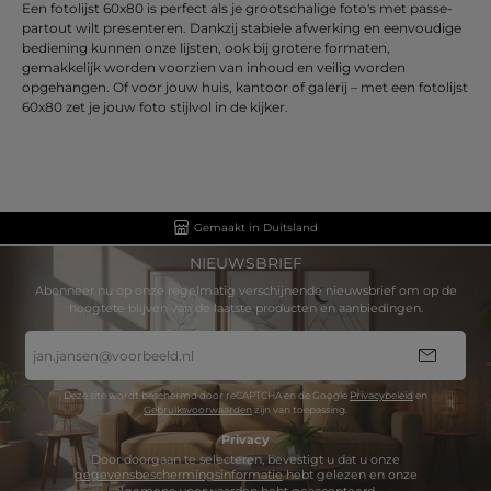
Een fotolijst 60x80 is perfect als je grootschalige foto's met passe-
partout wilt presenteren. Dankzij stabiele afwerking en eenvoudige
bediening kunnen onze lijsten, ook bij grotere formaten,
gemakkelijk worden voorzien van inhoud en veilig worden
opgehangen. Of voor jouw huis, kantoor of galerij – met een fotolijst
60x80 zet je jouw foto stijlvol in de kijker.
Gemaakt in Duitsland
NIEUWSBRIEF
Abonneer nu op onze regelmatig verschijnende nieuwsbrief om op de
hoogtete blijven van de laatste producten en aanbiedingen.
E-
mailadres
*
Deze site wordt beschermd door reCAPTCHA en de Google
Privacybeleid
en
Gebruiksvoorwaarden
zijn van toepassing.
Privacy
Door doorgaan te selecteren, bevestigt u dat u onze
gegevensbeschermingsinformatie
hebt gelezen en onze