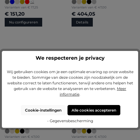
+
2
Varianten van
€ 17,25
Varianten van
€ 47,00
€ 151,20
€ 404,05
Nu configureren
Details
Aluminium fotolijst Mika
Aluminium fotolijst Mika
We respecteren je privacy
brandvertragend certificaat A1
brandvertragend certificaat A1
Wij gebruiken cookies om je een optimale ervaring op onze website
Varianten van
€ 47,00
Varianten van
€ 47,00
te bieden. Sommige van deze cookies zijn noodzakelijk om de
€ 372,05
€ 356,70
website correct te laten functioneren, terwijl andere ons helpen het
Details
Details
gebruik van de website te analyseren en te verbeteren.
Meer
informatie
.
Cookie-instellingen
Alle cookies accepteren
Aluminium fotolijst Mika
Aluminium fotolijst Mika
- Gegevensbescherming
brandvertragend certificaat A1
brandvertragend certificaat A1
Varianten van
€ 47,00
Varianten van
€ 47,00