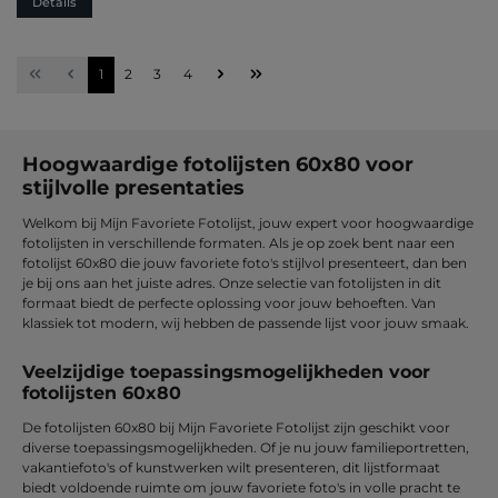
Details
Pagina
Pagina
Pagina
Pagina
1
2
3
4
Hoogwaardige fotolijsten 60x80 voor
stijlvolle presentaties
Welkom bij Mijn Favoriete Fotolijst, jouw expert voor hoogwaardige
fotolijsten in verschillende formaten. Als je op zoek bent naar een
fotolijst 60x80 die jouw favoriete foto's stijlvol presenteert, dan ben
je bij ons aan het juiste adres. Onze selectie van fotolijsten in dit
formaat biedt de perfecte oplossing voor jouw behoeften. Van
klassiek tot modern, wij hebben de passende lijst voor jouw smaak.
Veelzijdige toepassingsmogelijkheden voor
fotolijsten 60x80
De fotolijsten 60x80 bij Mijn Favoriete Fotolijst zijn geschikt voor
diverse toepassingsmogelijkheden. Of je nu jouw familieportretten,
vakantiefoto's of kunstwerken wilt presenteren, dit lijstformaat
biedt voldoende ruimte om jouw favoriete foto's in volle pracht te