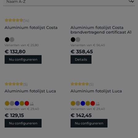
Gemiddelde waardering van 4.86 van 5 sterren
(14)
Aluminium fotolijst Costa
Aluminium fotolijst Costa
brandvertragend certificaat A1
Varianten van
€ 25,80
Varianten van
€ 56,40
€ 132,80
€ 358,45
Nu configureren
Details
Gemiddelde waardering van 5 van 5 sterren
Gemiddelde waardering van 5 van 5 
(5)
(5)
Aluminium fotolijst Luca
Aluminium fotolijst Luca
+
5
+
5
Varianten van
€ 29,40
Varianten van
€ 29,40
€ 129,15
€ 142,45
Nu configureren
Nu configureren