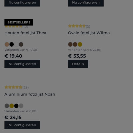
Nu configureren
Nu configureren
BESTSELLERS
Gemiddelde waardering van 5 van 5 sterren
Gemiddelde waardering van 4.8 van 
(10)
(5)
Houten fotolijst Thea
Ovale fotolijst Wilma
Varianten van
€ 10,30
Varianten van
€ 22,85
€ 19,40
€ 53,55
Nu configureren
Details
Gemiddelde waardering van 4.91 van 5 sterren
(23)
Aluminium fotolijst Noah
Varianten van
€ 0,00
€ 24,15
Nu configureren