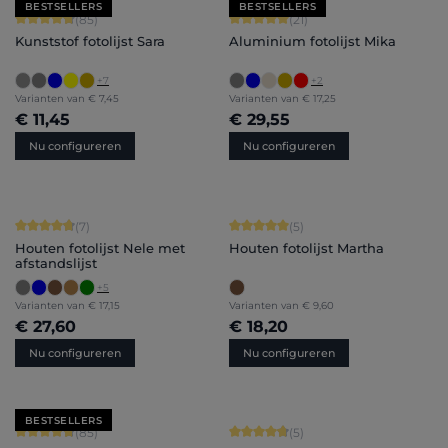
BESTSELLERS
BESTSELLERS
Gemiddelde waardering van 4.71 van 5 sterren
Gemiddelde waardering van 5 van 5 
(85)
(21)
Kunststof fotolijst Sara
Aluminium fotolijst Mika
+
7
+
2
Varianten van
€ 7,45
Varianten van
€ 17,25
€ 11,45
€ 29,55
Nu configureren
Nu configureren
Gemiddelde waardering van 4.71 van 5 sterren
Gemiddelde waardering van 5 van 5 
(7)
(5)
Houten fotolijst Nele met
Houten fotolijst Martha
afstandslijst
+
5
Varianten van
€ 17,15
Varianten van
€ 9,60
€ 27,60
€ 18,20
Nu configureren
Nu configureren
BESTSELLERS
Gemiddelde waardering van 4.71 van 5 sterren
Gemiddelde waardering van 4.8 van 
(85)
(5)