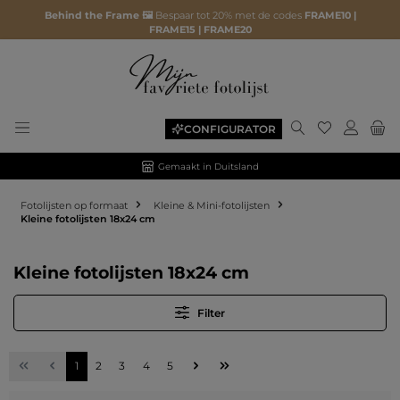
Behind the Frame 🖼️
Bespaar tot 20% met de codes
FRAME10 |
FRAME15 | FRAME20
Je hebt 0 ite
CONFIGURATOR
Gemaakt in Duitsland
Fotolijsten op formaat
Kleine & Mini-fotolijsten
Kleine fotolijsten 18x24 cm
Kleine fotolijsten 18x24 cm
Filter
Pagina
Pagina
Pagina
Pagina
Pagina
1
2
3
4
5