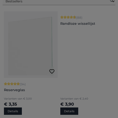
Gemiddelde waardering van 4.84 van
(88)
Randloze wissellijst
Gemiddelde waardering van 4.94 van 5 sterren
(94)
Reserveglas
Varianten van
€ 3,00
Varianten van
€ 2,40
€ 3,35
€ 3,90
Details
Details