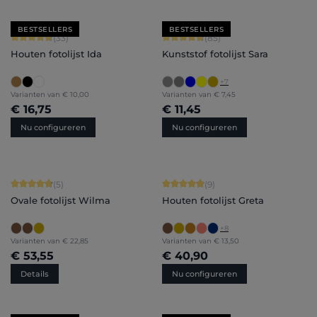
BESTSELLERS
BESTSELLERS
Gemiddelde waardering van 4.79 van 5 sterren
Gemiddelde waardering van 4.71 van 
(33)
(85)
Houten fotolijst Ida
Kunststof fotolijst Sara
+
7
Varianten van
€ 10,00
Varianten van
€ 7,45
€ 16,75
€ 11,45
Nu configureren
Nu configureren
Gemiddelde waardering van 4.8 van 5 sterren
Gemiddelde waardering van 4.89 van
(5)
(9)
Ovale fotolijst Wilma
Houten fotolijst Greta
+
8
Varianten van
€ 22,85
Varianten van
€ 13,50
€ 53,55
€ 40,90
Details
Nu configureren