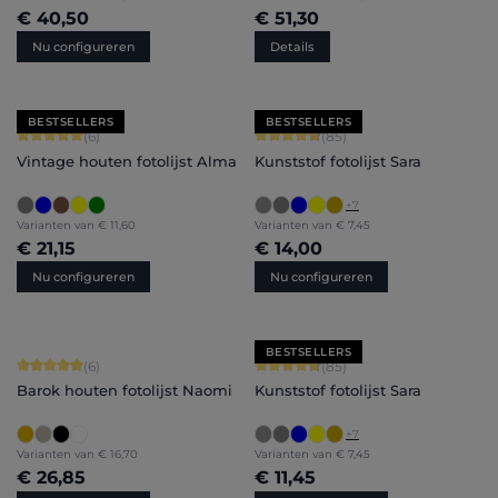
€ 40,50
€ 51,30
Nu configureren
Details
BESTSELLERS
BESTSELLERS
Gemiddelde waardering van 5 van 5 sterren
Gemiddelde waardering van 4.71 van 
(6)
(85)
Vintage houten fotolijst Alma
Kunststof fotolijst Sara
+
7
Varianten van
€ 11,60
Varianten van
€ 7,45
€ 21,15
€ 14,00
Nu configureren
Nu configureren
BESTSELLERS
Gemiddelde waardering van 5 van 5 sterren
Gemiddelde waardering van 4.71 van 
(6)
(85)
Barok houten fotolijst Naomi
Kunststof fotolijst Sara
+
7
Varianten van
€ 16,70
Varianten van
€ 7,45
€ 26,85
€ 11,45