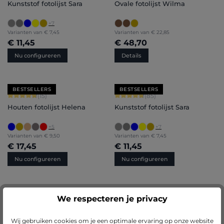
Kunststof fotolijst Sara
Ovale fotolijst Wilma
+
7
Varianten van
€ 7,45
Varianten van
€ 22,85
€ 11,45
€ 48,70
Nu configureren
Details
BESTSELLERS
BESTSELLERS
Gemiddelde waardering van 4.8 van 5 sterren
Gemiddelde waardering van 4.71 van 
(15)
(85)
Houten fotolijst Helena
Kunststof fotolijst Sara
+
5
+
7
Varianten van
€ 9,50
Varianten van
€ 7,45
€ 17,45
€ 11,45
Nu configureren
Nu configureren
We respecteren je privacy
Gemiddelde waardering van 5 van 5 sterren
Gemiddelde waardering van 4.9 van 
(13)
(20)
Houten fotolijst Carina
Houten fotolijst Ava
Wij gebruiken cookies om je een optimale ervaring op onze website