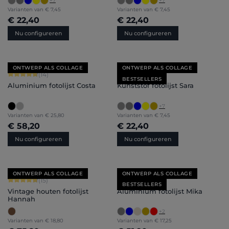
+
7
+
7
Varianten van
€ 7,45
Varianten van
€ 7,45
€ 22,40
€ 22,40
Nu configureren
Nu configureren
ONTWERP ALS COLLAGE
ONTWERP ALS COLLAGE
Gemiddelde waardering van 4.86 van 5 sterren
Gemiddelde waardering van 4.71 van 
(14)
(85)
BESTSELLERS
Aluminium fotolijst Costa
Kunststof fotolijst Sara
+
7
Varianten van
€ 25,80
Varianten van
€ 7,45
€ 58,20
€ 22,40
Nu configureren
Nu configureren
ONTWERP ALS COLLAGE
ONTWERP ALS COLLAGE
Gemiddelde waardering van 4.87 van 5 sterren
Gemiddelde waardering van 5 van 5 
(15)
(21)
BESTSELLERS
Vintage houten fotolijst
Aluminium fotolijst Mika
Hannah
+
2
Varianten van
€ 18,80
Varianten van
€ 17,25