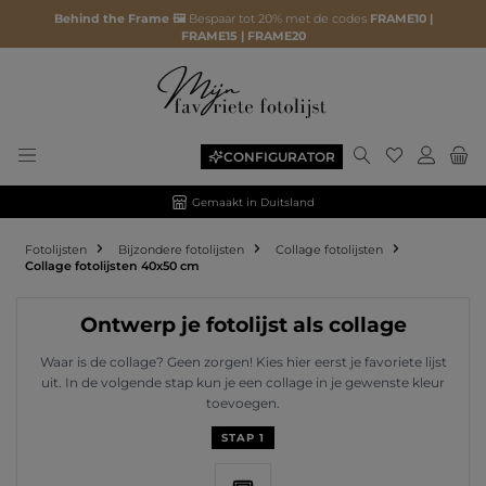
Behind the Frame 🖼️
Bespaar tot 20% met de codes
FRAME10 |
FRAME15 | FRAME20
Je hebt 0 ite
CONFIGURATOR
Gemaakt in Duitsland
Fotolijsten
Bijzondere fotolijsten
Collage fotolijsten
Collage fotolijsten 40x50 cm
Ontwerp je fotolijst als collage
Waar is de collage? Geen zorgen! Kies hier eerst je favoriete lijst
uit. In de volgende stap kun je een collage in je gewenste kleur
toevoegen.
STAP 1