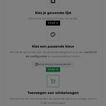
Kies je gewenste lijst
Kies eerst het basisontwerp van je lijst.
STAP 2
Kies een passende kleur
Klik op de gewenste lijst. Op de productpagina kun je dan
rechts in
de configurator
je voorkeurskleur kiezen.
OP DE PRODUCTPAGINA RECHTS
STAP 3
Toevoegen aan winkelwagen
Met slechts één klik belanden de passende lijst en je collage samen
in de winkelwagen.