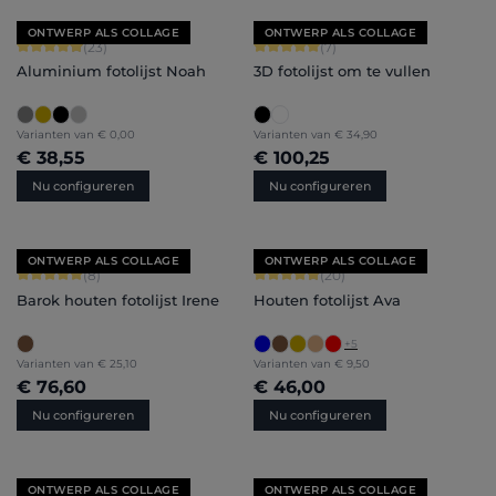
ONTWERP ALS COLLAGE
ONTWERP ALS COLLAGE
Gemiddelde waardering van 4.91 van 5 sterren
Gemiddelde waardering van 5 van 5 
(23)
(7)
Aluminium fotolijst Noah
3D fotolijst om te vullen
Varianten van
€ 0,00
Varianten van
€ 34,90
€ 38,55
€ 100,25
Nu configureren
Nu configureren
ONTWERP ALS COLLAGE
ONTWERP ALS COLLAGE
Gemiddelde waardering van 5 van 5 sterren
Gemiddelde waardering van 4.9 van 
(8)
(20)
Barok houten fotolijst Irene
Houten fotolijst Ava
+
5
Varianten van
€ 25,10
Varianten van
€ 9,50
€ 76,60
€ 46,00
Nu configureren
Nu configureren
ONTWERP ALS COLLAGE
ONTWERP ALS COLLAGE