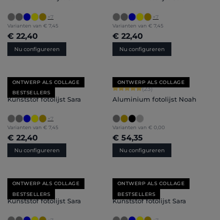
+
7
+
7
Varianten van
€ 7,45
Varianten van
€ 7,45
€ 22,40
€ 22,40
Nu configureren
Nu configureren
ONTWERP ALS COLLAGE
ONTWERP ALS COLLAGE
Gemiddelde waardering van 4.71 van 5 sterren
Gemiddelde waardering van 4.91 van 
(85)
(23)
BESTSELLERS
Kunststof fotolijst Sara
Aluminium fotolijst Noah
+
7
Varianten van
€ 7,45
Varianten van
€ 0,00
€ 22,40
€ 54,35
Nu configureren
Nu configureren
ONTWERP ALS COLLAGE
ONTWERP ALS COLLAGE
Gemiddelde waardering van 4.71 van 5 sterren
Gemiddelde waardering van 4.71 van 
(85)
(85)
BESTSELLERS
BESTSELLERS
Kunststof fotolijst Sara
Kunststof fotolijst Sara