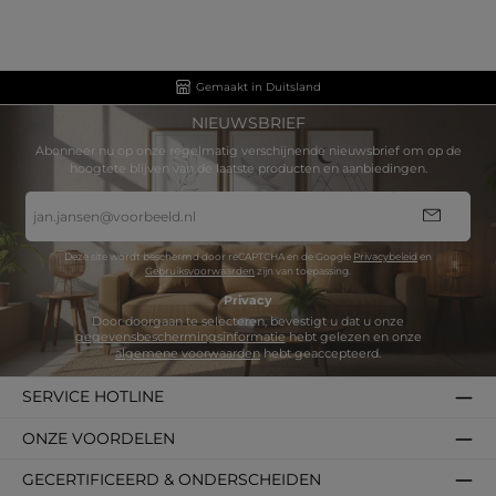
Gemaakt in Duitsland
NIEUWSBRIEF
Abonneer nu op onze regelmatig verschijnende nieuwsbrief om op de
hoogtete blijven van de laatste producten en aanbiedingen.
E-
mailadres
*
Deze site wordt beschermd door reCAPTCHA en de Google
Privacybeleid
en
Gebruiksvoorwaarden
zijn van toepassing.
Privacy
Door doorgaan te selecteren, bevestigt u dat u onze
gegevensbeschermingsinformatie
hebt gelezen en onze
algemene voorwaarden
hebt geaccepteerd.
SERVICE HOTLINE
ONZE VOORDELEN
GECERTIFICEERD & ONDERSCHEIDEN