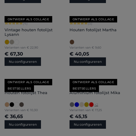
ONTWERP ALS COLLAGE
ONTWERP ALS COLLAGE
Gemiddelde waardering van 5 van 5 sterren
Gemiddelde waardering van 5 van 5 
(4)
(5)
Vintage houten fotolijst
Houten fotolijst Martha
Lysann
Varianten van
€ 22,90
Varianten van
€ 9,60
€ 67,30
€ 40,05
Nu configureren
Nu configureren
ONTWERP ALS COLLAGE
ONTWERP ALS COLLAGE
Gemiddelde waardering van 5 van 5 sterren
Gemiddelde waardering van 5 van 5 
(10)
(21)
BESTSELLERS
BESTSELLERS
Houten fotolijst Thea
Aluminium fotolijst Mika
+
2
Varianten van
€ 10,30
Varianten van
€ 17,25
€ 36,65
€ 45,15
Nu configureren
Nu configureren