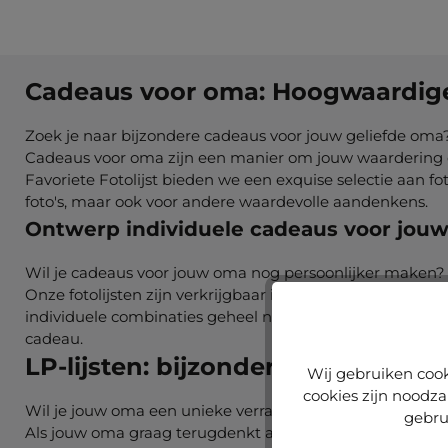
Cadeaus voor oma: Hoogwaardige f
Zoek je naar bijzondere cadeaus voor jouw geliefde oma? 
Cadeaus voor oma zijn een manier om jouw waardering en l
Favoriete Fotolijst bieden we een exquise selectie aan fo
foto's, maar ook voor andere waardevolle aandenkens.
Ontwerp individuele cadeaus voor jo
Wil je cadeaus voor jouw oma nog persoonlijker maken? Bi
Onze fotolijsten zijn verkrijgbaar in verschillende kleur
individuele combinaties geheel naar jouw wensen samenste
cadeau.
LP-lijsten: bijzondere cadeaus v
Wij gebruiken cook
cookies zijn noodza
Wil je jouw oma een unieke verrassing bezorgen? Ontdek
gebru
Als jouw oma graag terugdenkt aan vroegere tijden en van 