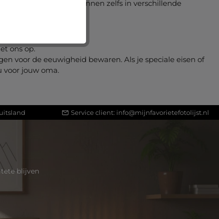
ijst verkrijgbaar en kunnen zelfs in verschillende
et ons op.
ngen voor de eeuwigheid bewaren. Als je speciale eisen of
u voor jouw oma.
uitsland
Service client:
info@mijnfavorietefotolijst.nl
ete blijven