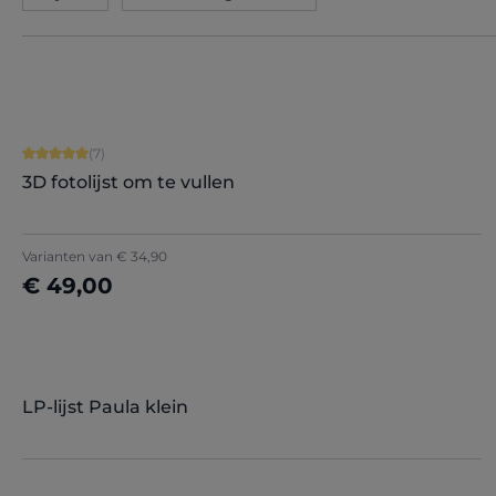
Gemiddelde waardering van 5 van 5 sterren
(7)
3D fotolijst om te vullen
Varianten van
€ 34,90
€ 49,00
Nu configureren
LP-lijst Paula klein