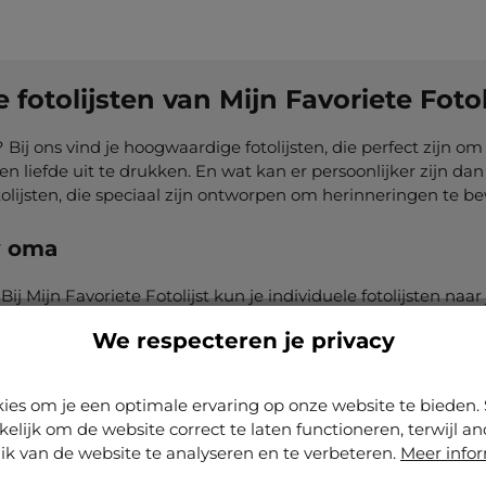
otolijsten van Mijn Favoriete Fotol
Bij ons vind je hoogwaardige fotolijsten, die perfect zijn o
iefde uit te drukken. En wat kan er persoonlijker zijn dan 
tolijsten, die speciaal zijn ontworpen om herinneringen te bew
uw oma
j Mijn Favoriete Fotolijst kun je individuele fotolijsten n
en en stijlen, zodat jij het perfecte cadeau voor jouw oma ku
We respecteren je privacy
llen. Zet zo de favoriete foto van jouw oma liefdevol in de
oor jouw oma
ies om je een optimale ervaring op onze website te biede
kelijk om de website correct te laten functioneren, terwijl a
 onze LP-lijsten.
ik van de website te analyseren en te verbeteren.
Meer info
muziek van vroeger houdt, dan is onze LP-lijst het ideale ca