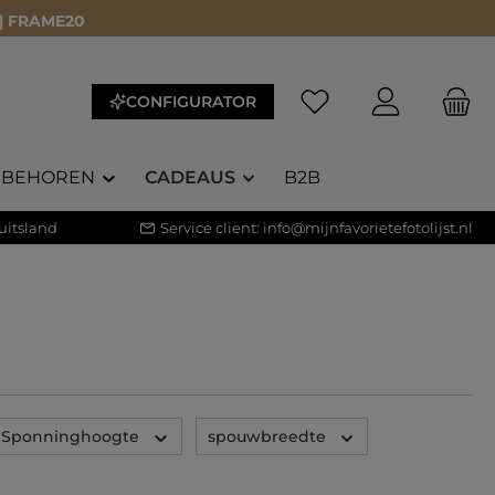
 | FRAME20
Je hebt 0 items op je 
CONFIGURATOR
EBEHOREN
CADEAUS
B2B
uitsland
Service client:
info@mijnfavorietefotolijst.nl
Sponninghoogte
spouwbreedte