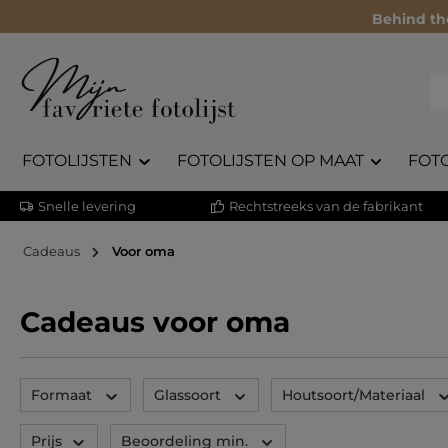
Behind th
FOTOLIJSTEN
FOTOLIJSTEN OP MAAT
FOT
Snelle levering
Rechtstreeks van de fabrikant
Cadeaus
Voor oma
Cadeaus voor oma
Formaat
Glassoort
Houtsoort/Materiaal
Prijs
Beoordeling min.