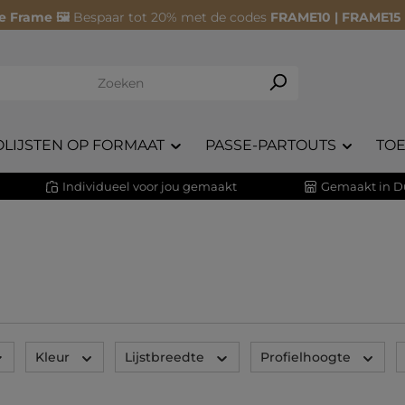
e Frame 🖼️
Bespaar tot 20% met de codes
FRAME10 | FRAME15
OLIJSTEN OP FORMAAT
PASSE-PARTOUTS
TO
Individueel voor jou gemaakt
Gemaakt in D
Kleur
Lijstbreedte
Profielhoogte