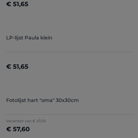
€ 51,65
Details
LP-lijst Paula klein
€ 51,65
Details
Fotolijst hart "oma" 30x30cm
Varianten van
€ 47,05
€ 57,60
Details