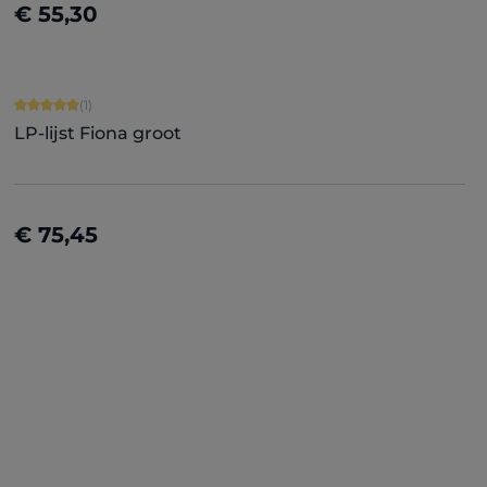
€ 55,30
Details
Gemiddelde waardering van 5 van 5 sterren
(1)
LP-lijst Fiona groot
€ 75,45
Details