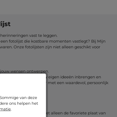
ijst
m herinneringen vast te leggen.
een fotolijst die kostbare momenten vastlegt? Bij Mijn
aren. Onze fotolijsten zijn niet alleen geschikt voor
aar jouw wensen ontwerpen.
nt kiezen. Je kunt ook jouw eigen ideeën inbrengen en
 spotlight en verras haar met een waardevol, persoonlijk
n. Sommige van deze
ndere ons helpen het
rmatie
.
deau. Hierbij kun je niet alleen de favoriete plaat van