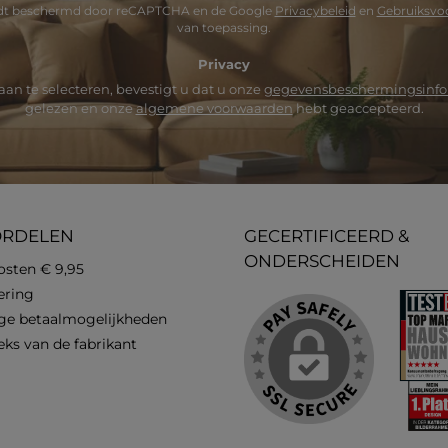
*
rdt beschermd door reCAPTCHA en de Google
Privacybeleid
en
Gebruiksvo
van toepassing.
Privacy
an te selecteren, bevestigt u dat u onze
gegevensbeschermingsinfo
gelezen en onze
algemene voorwaarden
hebt geaccepteerd.
ORDELEN
GECERTIFICEERD &
ONDERSCHEIDEN
osten € 9,95
vering
ge betaalmogelijkheden
eks van de fabrikant