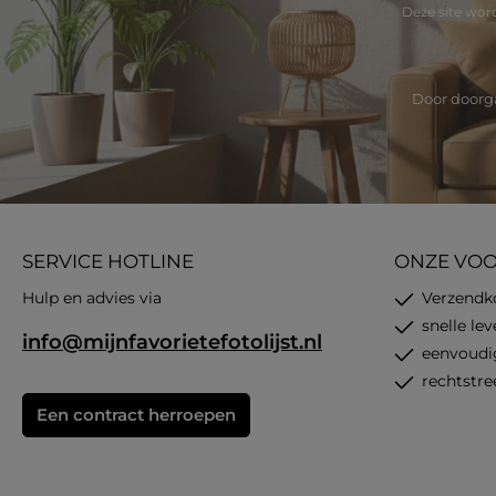
Deze site wo
Door doorga
SERVICE HOTLINE
ONZE VO
Hulp en advies via
Verzendk
snelle le
info@mijnfavorietefotolijst.nl
eenvoudi
rechtstre
Een contract herroepen