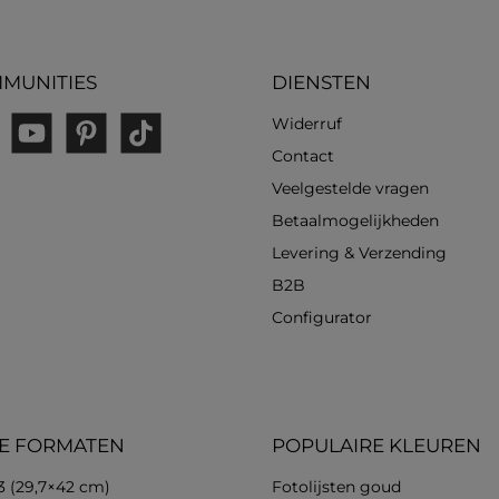
MUNITIES
DIENSTEN
Widerruf
gram
YouTube
Pinterest
TikTok
Contact
Veelgestelde vragen
Betaalmogelijkheden
Levering & Verzending
B2B
Configurator
E FORMATEN
POPULAIRE KLEUREN
3 (29,7×42 cm)
Fotolijsten goud