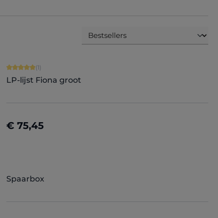
Gemiddelde waardering van 5 van 5 sterren
(1)
LP-lijst Fiona groot
€ 75,45
Details
Spaarbox