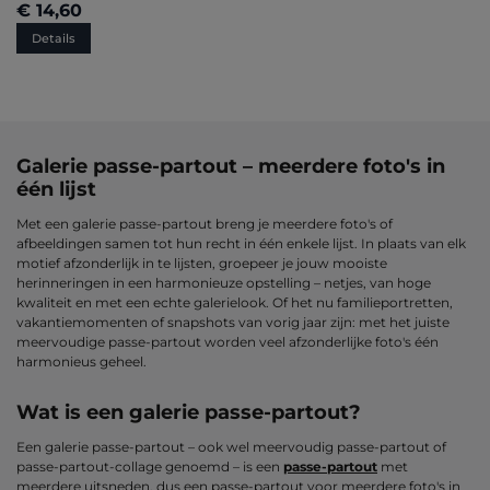
€ 14,60
Details
Galerie passe-partout – meerdere foto's in
één lijst
Met een galerie passe-partout breng je meerdere foto's of
afbeeldingen samen tot hun recht in één enkele lijst. In plaats van elk
motief afzonderlijk in te lijsten, groepeer je jouw mooiste
herinneringen in een harmonieuze opstelling – netjes, van hoge
kwaliteit en met een echte galerielook. Of het nu familieportretten,
vakantiemomenten of snapshots van vorig jaar zijn: met het juiste
meervoudige passe-partout worden veel afzonderlijke foto's één
harmonieus geheel.
Wat is een galerie passe-partout?
Een galerie passe-partout – ook wel meervoudig passe-partout of
passe-partout-collage genoemd – is een
passe-partout
met
meerdere uitsneden, dus een passe-partout voor meerdere foto's in