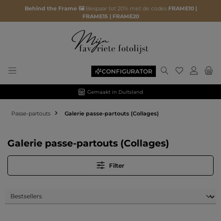
Behind the Frame 🖼️
Bespaar tot 20% met de codes
FRAME10 |
FRAME15 | FRAME20
Je hebt 0 ite
CONFIGURATOR
Gemaakt in Duitsland
Passe-partouts
Galerie passe-partouts (Collages)
Galerie passe-partouts (Collages)
Filter