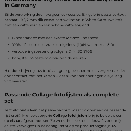
in Germany
Bij de verwerking doen we geen concessies. Elk galerie passe-partout
bestaat uit 1,4 mm dik passe-partoutkarton in White-Core-kwaliteit –
met een witte kern en een schone witte snijrand.
Binnenranden met een exacte 45°-schuine snede
100% alfa-cellulose, zuur- en ligninevrij (pH-waarde ca. 8,0)
verouderingsbestendig volgens DIN ISO 9706
hoogste UV-bestendigheid van de kleuren
Hierdoor blijven jouw foto's langdurig beschermd en vergelen ze niet
door contact met het karton – ideaal voor herinneringen die je lang
wilt bewaren.
Passende Collage fotolijsten als complete
set
Je zoekt niet alleen het passe-partout, maar ook meteen de passende
lijst erbij? In onze categorie
Collage fotolijsten
krijg je beide als een
op elkaar afgestemde set. Zo werkt het: kies eerst jouw favoriete lijst
en stel vervolgens in de configurator op de productpagina jouw