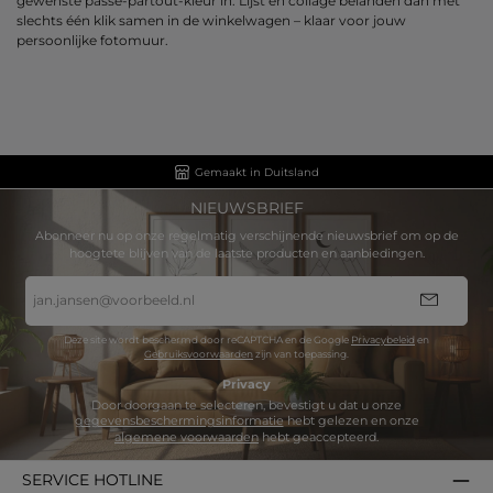
gewenste passe-partout-kleur in. Lijst en collage belanden dan met
slechts één klik samen in de winkelwagen – klaar voor jouw
persoonlijke fotomuur.
Gemaakt in Duitsland
NIEUWSBRIEF
Abonneer nu op onze regelmatig verschijnende nieuwsbrief om op de
hoogtete blijven van de laatste producten en aanbiedingen.
E-
mailadres
*
Deze site wordt beschermd door reCAPTCHA en de Google
Privacybeleid
en
Gebruiksvoorwaarden
zijn van toepassing.
Privacy
Door doorgaan te selecteren, bevestigt u dat u onze
gegevensbeschermingsinformatie
hebt gelezen en onze
algemene voorwaarden
hebt geaccepteerd.
SERVICE HOTLINE