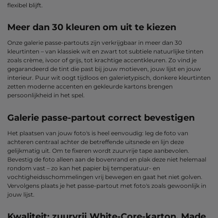
flexibel blijft.
Meer dan 30 kleuren om uit te kiezen
Onze galerie passe-partouts zijn verkrijgbaar in meer dan 30
kleurtinten – van klassiek wit en zwart tot subtiele natuurlijke tinten
zoals crème, ivoor of grijs, tot krachtige accentkleuren. Zo vind je
gegarandeerd de tint die past bij jouw motieven, jouw lijst en jouw
interieur. Puur wit oogt tijdloos en galerietypisch, donkere kleurtinten
zetten moderne accenten en gekleurde kartons brengen
persoonlijkheid in het spel.
Galerie passe-partout correct bevestigen
Het plaatsen van jouw foto's is heel eenvoudig: leg de foto van
achteren centraal achter de betreffende uitsnede en lijn deze
gelijkmatig uit. Om te fixeren wordt zuurvrije tape aanbevolen.
Bevestig de foto alleen aan de bovenrand en plak deze niet helemaal
rondom vast – zo kan het papier bij temperatuur- en
vochtigheidsschommelingen vrij bewegen en gaat het niet golven.
Vervolgens plaats je het passe-partout met foto's zoals gewoonlijk in
jouw lijst.
Kwaliteit: zuurvrij White-Core-karton, Made