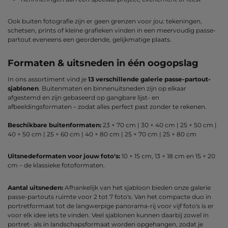
Ook buiten fotografie zijn er geen grenzen voor jou: tekeningen,
schetsen, prints of kleine grafieken vinden in een meervoudig passe-
partout eveneens een geordende, gelijkmatige plaats.
Formaten & uitsneden in één oogopslag
In ons assortiment vind je
13 verschillende galerie passe-partout-
sjablonen
. Buitenmaten en binnenuitsneden zijn op elkaar
afgestemd en zijn gebaseerd op gangbare lijst- en
afbeeldingsformaten – zodat alles perfect past zonder te rekenen.
Beschikbare buitenformaten:
23 × 70 cm | 30 × 40 cm | 25 × 50 cm |
40 × 50 cm | 25 × 60 cm | 40 × 80 cm | 25 × 70 cm | 25 × 80 cm
Uitsnedeformaten voor jouw foto's:
10 × 15 cm, 13 × 18 cm en 15 × 20
cm – de klassieke fotoformaten.
Aantal uitsneden:
Afhankelijk van het sjabloon bieden onze galerie
passe-partouts ruimte voor 2 tot 7 foto's. Van het compacte duo in
portretformaat tot de langwerpige panorama-rij voor vijf foto's is er
voor elk idee iets te vinden. Veel sjablonen kunnen daarbij zowel in
portret- als in landschapsformaat worden opgehangen, zodat je