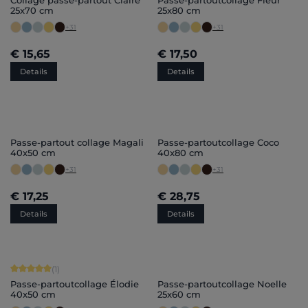
Collage passe-partout Claire
Passe-partoutcollage Fleur
25x70 cm
25x80 cm
+
31
+
31
€ 15,65
€ 17,50
Details
Details
Passe-partout collage Magali
Passe-partoutcollage Coco
40x50 cm
40x80 cm
+
31
+
31
€ 17,25
€ 28,75
Details
Details
Gemiddelde waardering van 5 van 5 sterren
(1)
Passe-partoutcollage Élodie
Passe-partoutcollage Noelle
40x50 cm
25x60 cm