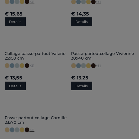
+
31
+
31
€ 15,65
€ 14,35
Details
Details
Collage passe-partout Valérie
Passe-partoutcollage Vivienne
25x50 cm
30x40 cm
+
31
+
31
€ 13,55
€ 13,25
Details
Details
Passe-partout collage Camille
23x70 cm
+
31