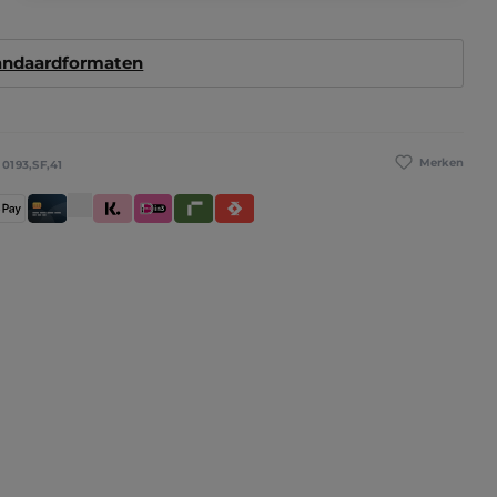
tandaardformaten
Merken
:
0193,SF,41
betaling
pple Pay
Creditcard / Betaalpas
Klarna (Achteraf betalen / In delen betalen / Dire
iDeal IN3
Riverty
Satispay