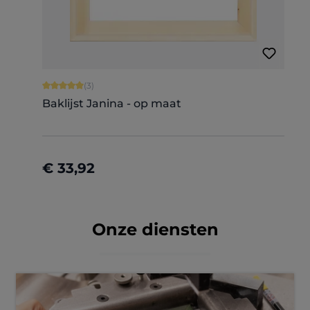
Gemiddelde waardering van 5 van 5 sterren
(3)
Baklijst Janina - op maat
€ 33,92
Nu configureren
Onze diensten