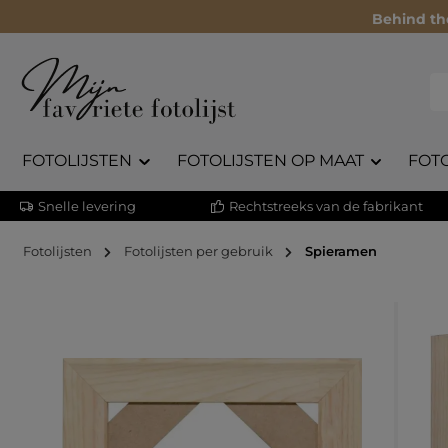
Behind th
FOTOLIJSTEN
FOTOLIJSTEN OP MAAT
FOT
Snelle levering
Rechtstreeks van de fabrikant
Fotolijsten
Fotolijsten per gebruik
Spieramen
Afbeeldingengalerij overslaan