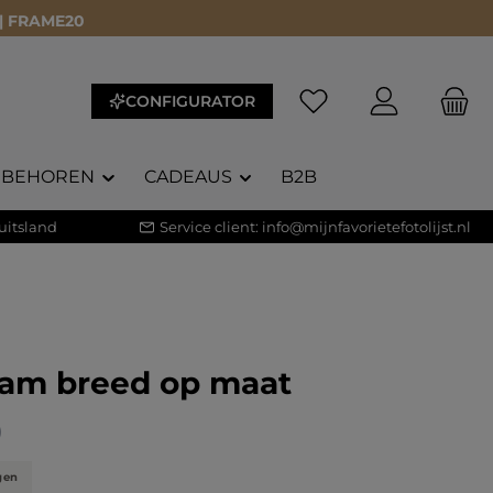
 | FRAME20
CONFIGURATOR
EBEHOREN
CADEAUS
B2B
uitsland
Service client:
info@mijnfavorietefotolijst.nl
aam breed op maat
waardering van 4.82 van 5 sterren
)
gen