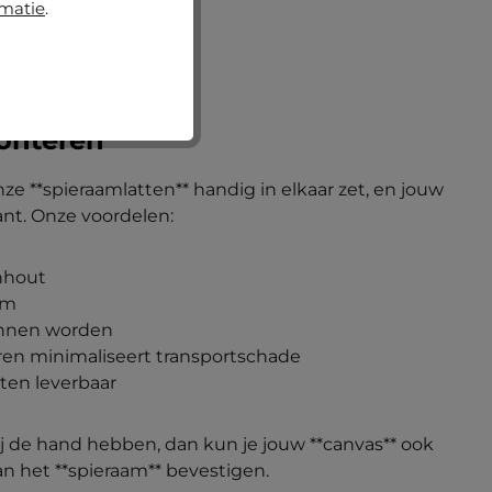
rmatie
.
onteren
onze **spieraamlatten** handig in elkaar zet, en jouw
ant. Onze voordelen:
nhout
em
annen worden
ren minimaliseert transportschade
aten leverbaar
j de hand hebben, dan kun je jouw **canvas** ook
n het **spieraam** bevestigen.