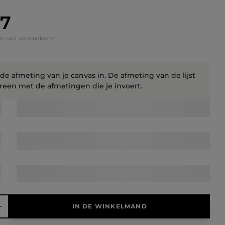
27
s:
en excl. verzendkosten
 de afmeting van je canvas in. De afmeting van de lijst
een met de afmetingen die je invoert.
elheid: Voer de gewenste hoeveelheid in of gebruik de knoppen 
IN DE WINKELMAND