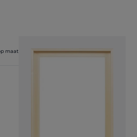
ing van 4.96 van 5 sterren
 op maat