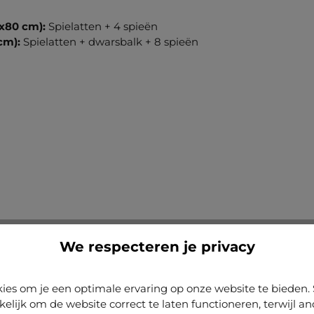
0x80 cm)
:
Spielatten + 4 spieën
cm)
:
Spielatten + dwarsbalk + 8 spieën
ben?
We respecteren je privacy
aam aan. Zorg ervoor dat de buitenmaat
de rand van het canvas om het spieraam
ies om je een optimale ervaring op onze website te biede
 cm
kleiner te kiezen dan jouw canvas. Zo
kelijk om de website correct te laten functioneren, terwijl a
te slaan en te bevestigen. Ons spieraam