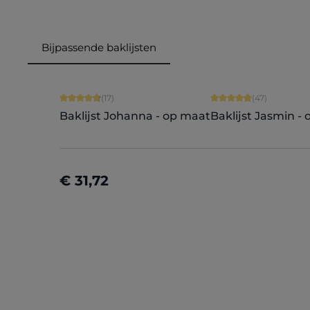
Bijpassende baklijsten
Productgalerij overslaan
Gemiddelde waardering van 4.82 van 5 sterren
Gemiddelde waarder
(17)
(47)
Baklijst Johanna - op maat
Baklijst Jasmin -
€ 31,72