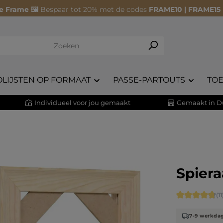
e Frame 🖼️
Bespaar tot 20% met de codes
FRAME10 | FRAME15
OLIJSTEN OP FORMAAT
PASSE-PARTOUTS
TO
Individueel voor jou gemaakt
Gemaakt in D
Spier
Gemiddelde 
(11
7-9 werkda