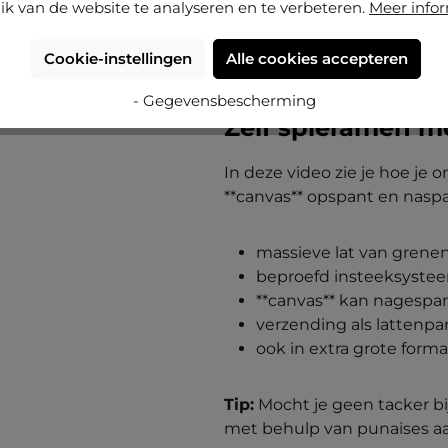
ik van de website te analyseren en te verbeteren.
Meer info
ang van 7 cm in principe aan de veilige
Cookie-instellingen
Alle cookies accepteren
- Gegevensbescherming
Zelf spieramen m
In deze video zie je hoe je 
**canvas** opspant en nasp
massieve lat van grene
beproefd insteeksyste
**canvas** kan nagesp
verzending als lattenpa
ook in extra grote form
Tip:
Mocht je geen tacker bi
met behulp van punaises aa