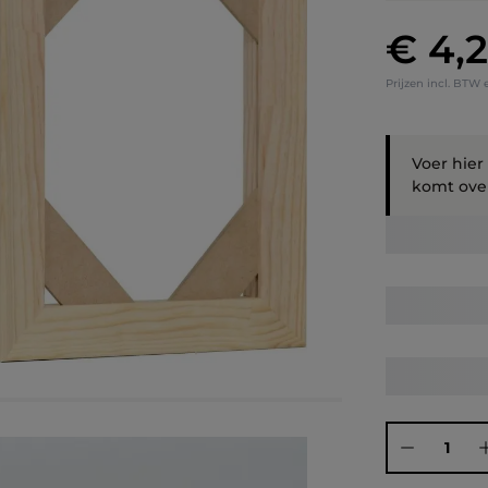
€ 4,
Normale prij
Prijzen incl. BTW 
Voer hier
komt over
Producthoeve