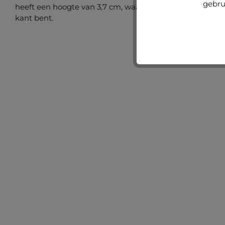
gebru
heeft een hoogte van 3,7 cm, waardoor je met een overh
kant bent.