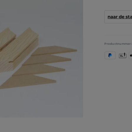
naar de s
Productnummer
PayPal
Vooruit
A