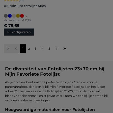
(21)
Aluminium fotolijst Mika
+
2
Varianten van
€ 17,25
€ 75,65
Nu configureren
Pagina
Pagina
Pagina
Pagina
Pagina
1
2
3
4
5
De diversiteit van Fotolijsten 23x70 cm bij
Mijn Favoriete Fotolijst
Als je op zoek bent naar de perfecte fotolijst 23x70 cm voor je
panoramafoto, dan ben je bij Mijn Favoriete Fotolijst aan het juiste
adres. Onze diverse selectie Fotolijsten 23x70 cm in dit formaat
biedt voor elke smaak en stijl wat wils. Laten we een kijkje nemen bij
onze eersteklas aanbiedingen.
Hoogwaardige materialen voor Fotolijsten