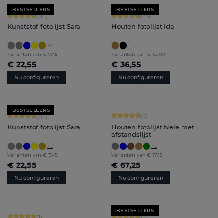
BESTSELLERS
BESTSELLERS
Gemiddelde waardering van 4.71 van 5 sterren
Gemiddelde waardering van 4.79 van
(85)
(33)
Kunststof fotolijst Sara
Houten fotolijst Ida
+
7
Varianten van
€ 7,45
Varianten van
€ 10,00
€ 22,55
€ 36,55
Nu configureren
Nu configureren
BESTSELLERS
Gemiddelde waardering van 4.71 van 5 sterren
Gemiddelde waardering van 4.71 van 
(85)
(7)
Kunststof fotolijst Sara
Houten fotolijst Nele met
afstandslijst
+
7
+
5
Varianten van
€ 7,45
Varianten van
€ 17,15
€ 22,55
€ 67,25
Nu configureren
Nu configureren
BESTSELLERS
Gemiddelde waardering van 5 van 5 sterren
Gemiddelde waardering van 4.71 van 
(1)
(7)