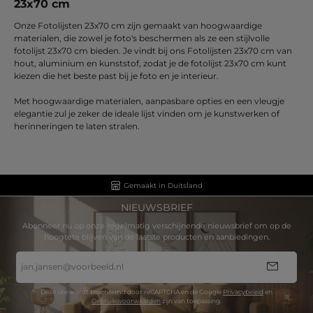
23x70 cm
Onze Fotolijsten 23x70 cm zijn gemaakt van hoogwaardige
materialen, die zowel je foto's beschermen als ze een stijlvolle
fotolijst 23x70 cm bieden. Je vindt bij ons Fotolijsten 23x70 cm van
hout, aluminium en kunststof, zodat je de fotolijst 23x70 cm kunt
kiezen die het beste past bij je foto en je interieur.
Met hoogwaardige materialen, aanpasbare opties en een vleugje
elegantie zul je zeker de ideale lijst vinden om je kunstwerken of
herinneringen te laten stralen.
Gemaakt in Duitsland
NIEUWSBRIEF
Abonneer nu op onze regelmatig verschijnende nieuwsbrief om op de
hoogtete blijven van de laatste producten en aanbiedingen.
E-
mailadres
*
Deze site wordt beschermd door reCAPTCHA en de Google
Privacybeleid
en
Gebruiksvoorwaarden
zijn van toepassing.