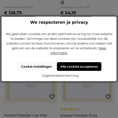
Varianten van
€ 39,35
Varianten van
€ 14,90
€ 128,75
€ 54,10
Nu configureren
Nu configureren
We respecteren je privacy
Wij gebruiken cookies om je een optimale ervaring op onze website
te bieden. Sommige van deze cookies zijn noodzakelijk om de
website correct te laten functioneren, terwijl andere ons helpen het
gebruik van de website te analyseren en te verbeteren.
Meer
informatie
.
Cookie-instellingen
Alle cookies accepteren
- Gegevensbescherming
Gemiddelde waardering van 5 van 5 
(3)
Houten fotolijst Lea met
Houten fotolijst Elisa