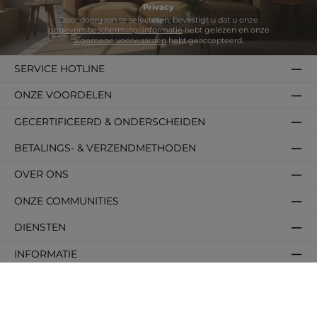
Privacy
Door doorgaan te selecteren, bevestigt u dat u onze
gegevensbeschermingsinformatie
hebt gelezen en onze
algemene voorwaarden
hebt geaccepteerd.
SERVICE HOTLINE
ONZE VOORDELEN
GECERTIFICEERD & ONDERSCHEIDEN
BETALINGS- & VERZENDMETHODEN
OVER ONS
ONZE COMMUNITIES
DIENSTEN
INFORMATIE
POPULAIRE CATEGORIEËN
POPULAIRE FORMATEN