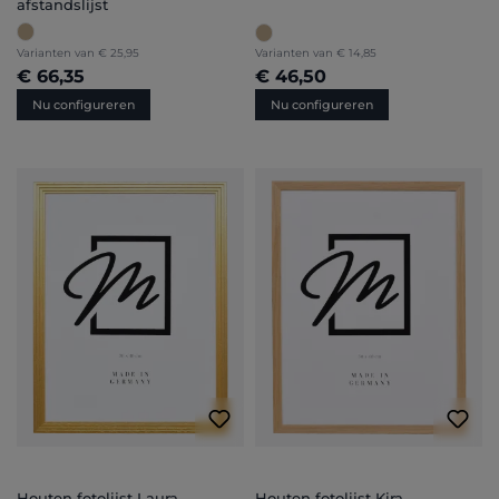
afstandslijst
Varianten van
€ 25,95
Varianten van
€ 14,85
€ 66,35
€ 46,50
Nu configureren
Nu configureren
Houten fotolijst Laura
Houten fotolijst Kira