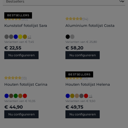
BESTSELLERS
Gemiddelde waardering van 4.71 van 5 sterren
Gemiddelde waardering van 4.86 van
(85)
(14)
Kunststof fotolijst Sara
Aluminium fotolijst Costa
+
7
Varianten van
€ 7,45
Varianten van
€ 25,80
€ 22,55
€ 58,20
Nu configureren
Nu configureren
BESTSELLERS
Gemiddelde waardering van 5 van 5 sterren
Gemiddelde waardering van 4.8 van 
(13)
(15)
Houten fotolijst Carina
Houten fotolijst Helena
+
5
Varianten van
€ 10,35
Varianten van
€ 9,50
€ 44,90
€ 49,75
Nu configureren
Nu configureren