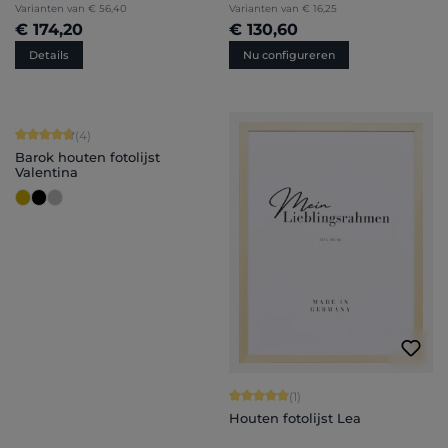
Varianten van
€ 56,40
Varianten van
€ 16,25
€ 174,20
€ 130,60
Details
Nu configureren
Gemiddelde waardering van 4.75 van 5 sterren
(4)
Barok houten fotolijst
Valentina
Gemiddelde waardering van 5 van 5 
(1)
Houten fotolijst Lea