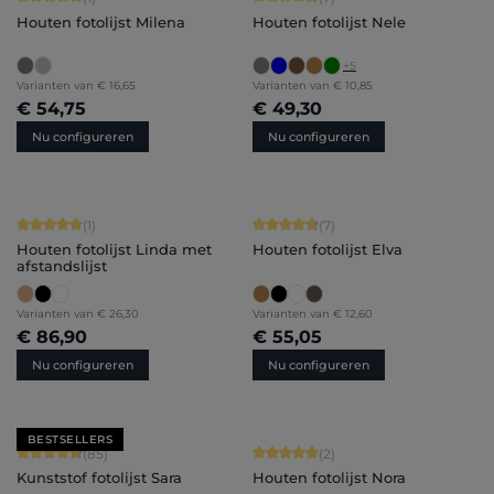
Houten fotolijst Milena
Houten fotolijst Nele
+
5
Varianten van
€ 16,65
Varianten van
€ 10,85
€ 54,75
€ 49,30
Nu configureren
Nu configureren
Gemiddelde waardering van 5 van 5 sterren
Gemiddelde waardering van 4.86 van
(1)
(7)
Houten fotolijst Linda met
Houten fotolijst Elva
afstandslijst
Varianten van
€ 26,30
Varianten van
€ 12,60
€ 86,90
€ 55,05
Nu configureren
Nu configureren
BESTSELLERS
Gemiddelde waardering van 4.71 van 5 sterren
Gemiddelde waardering van 5 van 5 
(85)
(2)
Kunststof fotolijst Sara
Houten fotolijst Nora