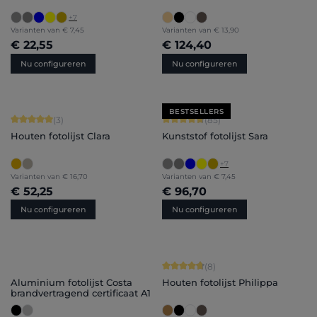
+
7
Varianten van
€ 7,45
Varianten van
€ 13,90
€ 22,55
€ 124,40
Nu configureren
Nu configureren
BESTSELLERS
Gemiddelde waardering van 5 van 5 sterren
Gemiddelde waardering van 4.71 van 
(3)
(85)
Houten fotolijst Clara
Kunststof fotolijst Sara
+
7
Varianten van
€ 16,70
Varianten van
€ 7,45
€ 52,25
€ 96,70
Nu configureren
Nu configureren
Gemiddelde waardering van 4.75 van
(8)
Aluminium fotolijst Costa
Houten fotolijst Philippa
brandvertragend certificaat A1