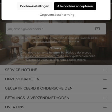
Cookie-instellingen
Alle cookies accepteren
NIEUWSBRIEF
Abonneer nu op onze regelmatig verschijnende nieuwsbrief om op de
- Gegevensbescherming
hoogtete blijven van de laatste producten en aanbiedingen.
E-
mailadres
*
Deze site wordt beschermd door reCAPTCHA en de Google
Privacybeleid
en
Gebruiksvoorwaarden
zijn van toepassing.
Privacy
Door doorgaan te selecteren, bevestigt u dat u onze
gegevensbeschermingsinformatie
hebt gelezen en onze
algemene voorwaarden
hebt geaccepteerd.
SERVICE HOTLINE
ONZE VOORDELEN
GECERTIFICEERD & ONDERSCHEIDEN
BETALINGS- & VERZENDMETHODEN
OVER ONS