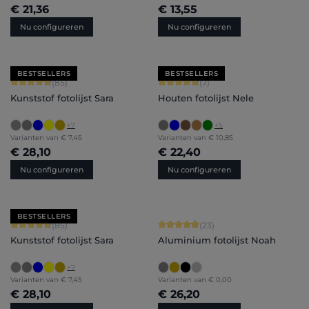
€ 21,36
€ 13,55
Nu configureren
Nu configureren
BESTSELLERS
BESTSELLERS
Gemiddelde waardering van 4.71 van 5 sterren
Gemiddelde waardering van 4.71 van 
(85)
(7)
Kunststof fotolijst Sara
Houten fotolijst Nele
+
7
+
5
Varianten van
€ 7,45
Varianten van
€ 10,85
€ 28,10
€ 22,40
Nu configureren
Nu configureren
BESTSELLERS
Gemiddelde waardering van 4.71 van 5 sterren
Gemiddelde waardering van 4.91 van 
(85)
(23)
Kunststof fotolijst Sara
Aluminium fotolijst Noah
+
7
Varianten van
€ 7,45
Varianten van
€ 0,00
€ 28,10
€ 26,20