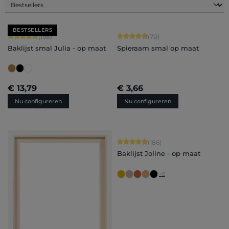
BESTSELLERS
Gemiddelde waardering van 4.88 van 5 sterren
Gemiddelde waardering van 4.84 van
(198)
(70)
Baklijst smal Julia - op maat
Spieraam smal op maat
€ 13,79
€ 3,66
Nu configureren
Nu configureren
Gemiddelde waardering van 4.91 van 
(186)
Baklijst Joline - op maat
+
6