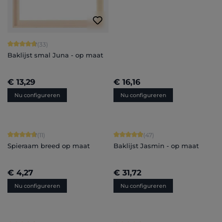
Gemiddelde waardering van 4.82 van 5 sterren
(33)
Baklijst smal Juna - op maat
€ 13,29
€ 16,16
Nu configureren
Nu configureren
Gemiddelde waardering van 4.82 van 5 sterren
Gemiddelde waardering van 4.96 van
(11)
(47)
Spieraam breed op maat
Baklijst Jasmin - op maat
€ 4,27
€ 31,72
Nu configureren
Nu configureren