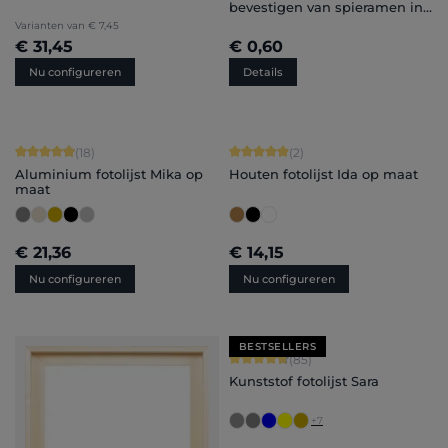
bevestigen van spieramen in
een fotolijst
Varianten van
€ 7,45
€ 31,45
€ 0,60
Nu configureren
Details
Gemiddelde waardering van 4.89 van 5 sterren
Gemiddelde waardering van 5 van 5 
(18)
(2)
Aluminium fotolijst Mika op
Houten fotolijst Ida op maat
maat
€ 21,36
€ 14,15
Nu configureren
Nu configureren
BESTSELLERS
Gemiddelde waardering van 4.71 van 
(85)
Kunststof fotolijst Sara
+
7