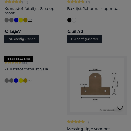
Gemiddelde waardering van 4.86 van 5 sterren
Gemiddelde waardering van 4.82 van
(22)
(17)
Kunststof fotolijst Sara op
Baklijst Johanna - op maat
maat
+
7
€ 13,57
€ 31,72
Nu configureren
Nu configureren
BESTSELLERS
Gemiddelde waardering van 4.71 van 5 sterren
(85)
Kunststof fotolijst Sara
+
7
Gemiddelde waardering van 5 van 5 
(2)
Messing lipje voor het