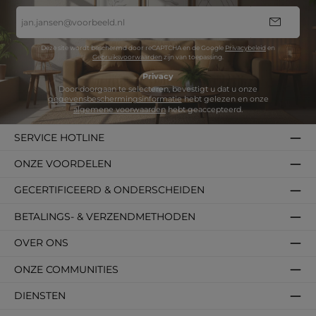
E-
mailadres
*
Deze site wordt beschermd door reCAPTCHA en de Google
Privacybeleid
en
Gebruiksvoorwaarden
zijn van toepassing.
Privacy
Door doorgaan te selecteren, bevestigt u dat u onze
gegevensbeschermingsinformatie
hebt gelezen en onze
algemene voorwaarden
hebt geaccepteerd.
SERVICE HOTLINE
ONZE VOORDELEN
GECERTIFICEERD & ONDERSCHEIDEN
BETALINGS- & VERZENDMETHODEN
OVER ONS
ONZE COMMUNITIES
DIENSTEN