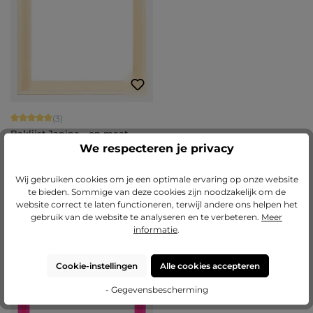
Gemiddelde waardering van 5 van 5 sterren
(3)
Baklijst Janina - op maat
We respecteren je privacy
Varianten van
€ 7,45
€ 33,92
€ 18,40
Wij gebruiken cookies om je een optimale ervaring op onze website
Nu configureren
Nu configureren
te bieden. Sommige van deze cookies zijn noodzakelijk om de
website correct te laten functioneren, terwijl andere ons helpen het
gebruik van de website te analyseren en te verbeteren.
Meer
informatie
.
Gemiddelde waardering van 5 van 5 
(11)
Houten fotolijst Nele op maat
Cookie-instellingen
Alle cookies accepteren
- Gegevensbescherming
+
5