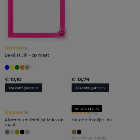
Gemiddelde waardering van 4.73 van 5 sterren
(11)
Baklijst Jill - op maat
+
1
€ 12,10
€ 13,79
Nu configureren
Nu configureren
BESTSELLERS
Gemiddelde waardering van 4.89 van 5 sterren
Gemiddelde waardering van 4.79 van
(18)
(33)
Aluminium fotolijst Mika op
Houten fotolijst Ida
maat
Varianten van
€ 10,00