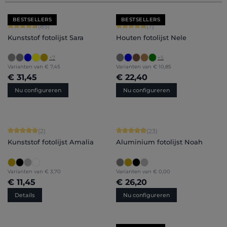
BESTSELLERS
BESTSELLERS
Gemiddelde waardering van 4.71 van 5 sterren
Gemiddelde waardering van 4.71 van 
(85)
(7)
Kunststof fotolijst Sara
Houten fotolijst Nele
+
7
+
5
Varianten van
€ 7,45
Varianten van
€ 10,85
€ 31,45
€ 22,40
Nu configureren
Nu configureren
Gemiddelde waardering van 5 van 5 sterren
Gemiddelde waardering van 4.91 van 
(2)
(23)
Kunststof fotolijst Amalia
Aluminium fotolijst Noah
Varianten van
€ 3,70
Varianten van
€ 0,00
€ 11,45
€ 26,20
Details
Nu configureren