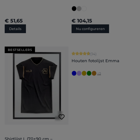
€ 51,65
€ 104,15
Details
Nu configureren
BESTSELLERS
Gemiddelde waardering van 4.86 van
(14)
Houten fotolijst Emma
+
9
Shirtlijst L (70×90 cm –