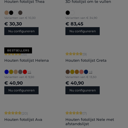
Houten fotolijst Thea
3D fotolijst om te vullen
Varianten van
€ 10,30
Varianten van
€ 34,90
€ 30,30
€ 83,45
Nu configureren
Nu configureren
BESTSELLERS
Gemiddelde waardering van 4.8 van 5 sterren
Gemiddelde waardering van 4.89 van
(15)
(9)
Houten fotolijst Helena
Houten fotolijst Greta
+
5
+
8
Varianten van
€ 9,50
Varianten van
€ 13,50
€ 40,90
€ 40,90
Nu configureren
Nu configureren
Gemiddelde waardering van 4.9 van 5 sterren
Gemiddelde waardering van 4.71 van 
(20)
(7)
Houten fotolijst Ava
Houten fotolijst Nele met
afstandslijst