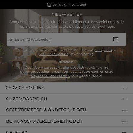
Gemaakt in Duitsland
NIEUWSBRIEF
Abonneer nu op onze regelmatig verschijnende nieuwsbrief om op de
hoogtete blijven van de laatste producten en aanbiedingen.
E-
mailadres
*
Deze site wordt beschermd door reCAPTCHA en de Google
Privacybeleid
en
Gebruiksvoorwaarden
zijn van toepassing.
Privacy
Door doorgaan te selecteren, bevestigt u dat u onze
gegevensbeschermingsinformatie
hebt gelezen en onze
algemene voorwaarden
hebt geaccepteerd.
SERVICE HOTLINE
ONZE VOORDELEN
GECERTIFICEERD & ONDERSCHEIDEN
BETALINGS- & VERZENDMETHODEN
OVER ONS