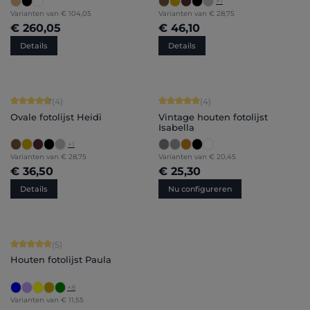
+
1
Varianten van
€ 104,05
Varianten van
€ 28,75
€ 260,05
€ 46,10
Details
Details
Gemiddelde waardering van 4.75 van 5 sterren
Gemiddelde waardering van 5 van 5 
(4)
(4)
Ovale fotolijst Heidi
Vintage houten fotolijst
Isabella
+
1
Varianten van
€ 28,75
Varianten van
€ 20,45
€ 36,50
€ 25,30
Details
Nu configureren
Gemiddelde waardering van 5 van 5 sterren
(5)
Houten fotolijst Paula
+
8
Varianten van
€ 11,55