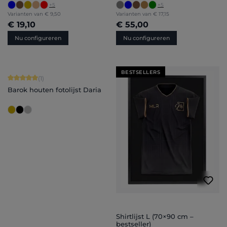
+
5
+
5
Varianten van
€ 9,50
Varianten van
€ 17,15
€ 19,10
€ 55,00
Nu configureren
Nu configureren
BESTSELLERS
Gemiddelde waardering van 5 van 5 sterren
(1)
Barok houten fotolijst Daria
Shirtlijst L (70×90 cm –
bestseller)