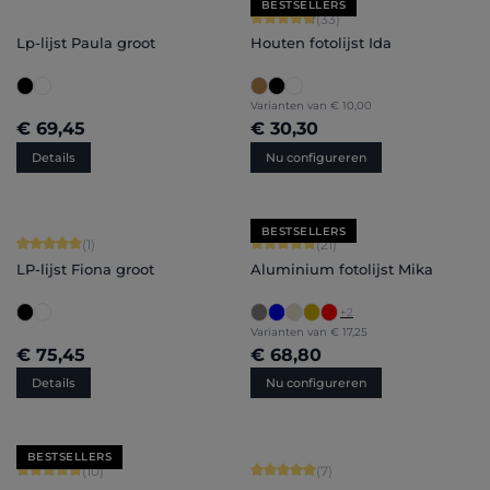
BESTSELLERS
Gemiddelde waardering van 4.79 van
(33)
Lp-lijst Paula groot
Houten fotolijst Ida
Varianten van
€ 10,00
€ 69,45
€ 30,30
Details
Nu configureren
BESTSELLERS
Gemiddelde waardering van 5 van 5 sterren
Gemiddelde waardering van 5 van 5 
(1)
(21)
LP-lijst Fiona groot
Aluminium fotolijst Mika
+
2
Varianten van
€ 17,25
€ 75,45
€ 68,80
Details
Nu configureren
BESTSELLERS
Gemiddelde waardering van 5 van 5 sterren
Gemiddelde waardering van 5 van 5 
(10)
(7)