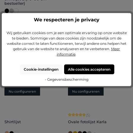
bestseller)
Varianten van
€ 10,25
We respecteren je privacy
€ 147,95
€ 25,75
Nu configureren
Nu configureren
Wij gebruiken cookies om je een optimale ervaring op onze website
te bieden. Sommige van deze cookies zijn noodzakelijk om de
website correct te laten functioneren, terwijl andere ons helpen het
gebruik van de website te analyseren en te verbeteren.
Meer
BESTSELLERS
Gemiddelde waardering van 5 van 5 sterren
Gemiddelde waardering van 5 van 5 
(5)
(4)
informatie
.
Barok houten fotolijst Pia
Houten fotolijst Merle
Cookie-instellingen
Alle cookies accepteren
Varianten van
€ 17,55
Varianten van
€ 15,55
- Gegevensbescherming
€ 55,10
€ 101,95
Nu configureren
Nu configureren
Gemiddelde waardering van 5 van 5 
(5)
Shirtlijst
Ovale fotolijst Karla