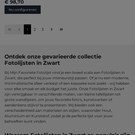
€ 98,70
Nu configureren
Pagina
Pagina
Pagina
1
2
3
Ontdek onze gevarieerde collectie
Fotolijsten in Zwart
Bij Mijn Favoriete Fotolijst vind je een breed scala aan Fotolijsten in
Zwart, die perfect bij jouw interieurstijl passen. Of je nu een moderne,
minimalistische sfeer verkiest of een klassieke look zoekt - wij hebben
voor elke smaak en elk budget het juiste. Onze Fotolijsten in Zwart
zijn verkrijgbaar in verschillende maten, van kleine tafellijsten tot
grote wandlijsten, om jouw favoriete foto's, kunstwerken of
aandenkens stijlvol te presenteren. Wij bieden ook een
verscheidenheid aan materialen en stijlen, waaronder Hout,
Aluminium en Kunststof, zodat je de perfecte lijst voor jouw
behoeften kunt vinden.