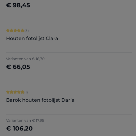
€ 98,45
Nu configureren
Gemiddelde waardering van 5 van 5 sterren
(3)
Houten fotolijst Clara
Varianten van
€ 16,70
€ 66,05
Nu configureren
Gemiddelde waardering van 5 van 5 sterren
(1)
Barok houten fotolijst Daria
Varianten van
€ 17,95
€ 106,20
Nu configureren