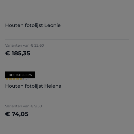
Houten fotolijst Leonie
Varianten van
€ 22,60
€ 185,35
Nu configureren
BESTSELLERS
Gemiddelde waardering van 4.8 van 5 sterren
(15)
Houten fotolijst Helena
+
5
Varianten van
€ 9,50
€ 74,05
Nu configureren