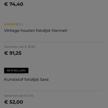
€ 74,40
Nu configureren
Gemiddelde waardering van 4.87 van 5 sterren
(15)
Vintage houten fotolijst Hannah
Varianten van
€ 18,80
€ 91,25
Nu configureren
BESTSELLERS
Gemiddelde waardering van 4.71 van 5 sterren
(85)
Kunststof fotolijst Sara
+
7
Varianten van
€ 7,45
€ 52,00
Nu configureren