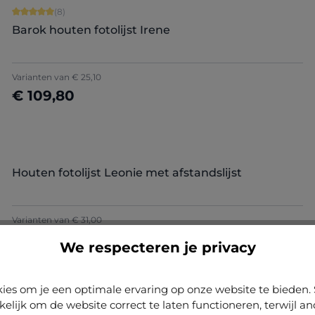
Gemiddelde waardering van 5 van 5 sterren
(8)
Barok houten fotolijst Irene
Varianten van
€ 25,10
€ 109,80
Nu configureren
Houten fotolijst Leonie met afstandslijst
Varianten van
€ 31,00
€ 112,95
Nu configureren
We respecteren je privacy
ies om je een optimale ervaring op onze website te biede
BESTSELLERS
kelijk om de website correct te laten functioneren, terwijl a