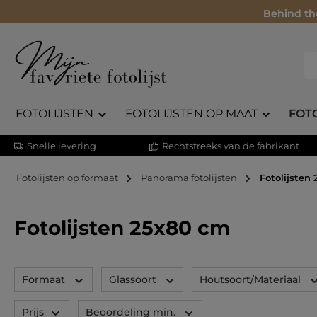
Behind th
FOTOLIJSTEN
FOTOLIJSTEN OP MAAT
FOT
Snelle levering
Rechtstreeks van de fabrikant
Fotolijsten op formaat
Panorama fotolijsten
Fotolijsten
Fotolijsten 25x80 cm
Formaat
Glassoort
Houtsoort/Materiaal
Prijs
Beoordeling min.