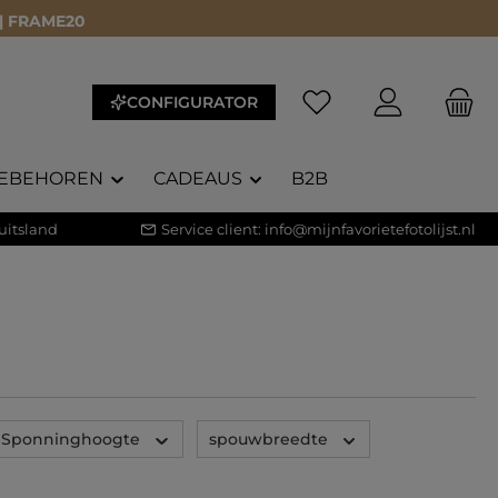
 | FRAME20
Je hebt 0 items op je 
CONFIGURATOR
EBEHOREN
CADEAUS
B2B
uitsland
Service client:
info@mijnfavorietefotolijst.nl
Sponninghoogte
spouwbreedte