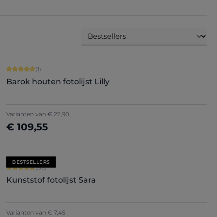
Gemiddelde waardering van 5 van 5 sterren
(1)
Barok houten fotolijst Lilly
Varianten van
€ 22,90
€ 109,55
Nu configureren
BESTSELLERS
Gemiddelde waardering van 4.71 van 5 sterren
(85)
Kunststof fotolijst Sara
+
7
Varianten van
€ 7,45