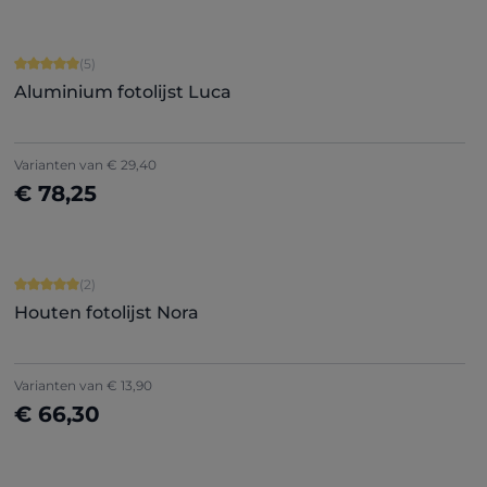
Gemiddelde waardering van 5 van 5 sterren
(5)
Aluminium fotolijst Luca
+
5
Varianten van
€ 29,40
€ 78,25
Nu configureren
Gemiddelde waardering van 5 van 5 sterren
(2)
Houten fotolijst Nora
Varianten van
€ 13,90
€ 66,30
Nu configureren