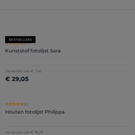
BESTSELLERS
Gemiddelde waardering van 4.71 van 5 sterren
(85)
Kunststof fotolijst Sara
+
7
Varianten van
€ 7,45
€ 29,05
Nu configureren
Gemiddelde waardering van 4.75 van 5 sterren
(8)
Houten fotolijst Philippa
Varianten van
€ 16,25