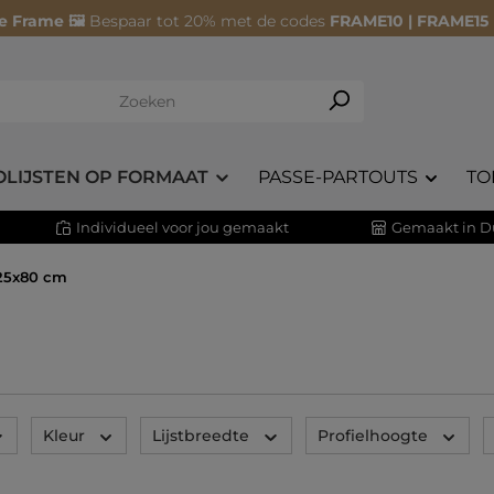
e Frame 🖼️
Bespaar tot 20% met de codes
FRAME10 | FRAME15
OLIJSTEN OP FORMAAT
PASSE-PARTOUTS
TO
Individueel voor jou gemaakt
Gemaakt in D
 25x80 cm
Kleur
Lijstbreedte
Profielhoogte