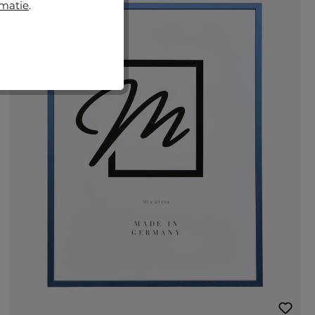
rmatie
.