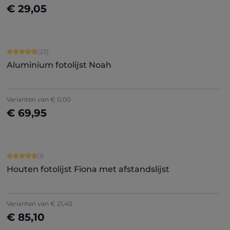
€ 29,05
Nu configureren
Gemiddelde waardering van 4.91 van 5 sterren
(23)
Aluminium fotolijst Noah
Varianten van
€ 0,00
€ 69,95
Nu configureren
Gemiddelde waardering van 5 van 5 sterren
(1)
Houten fotolijst Fiona met afstandslijst
Varianten van
€ 21,40
€ 85,10
Nu configureren