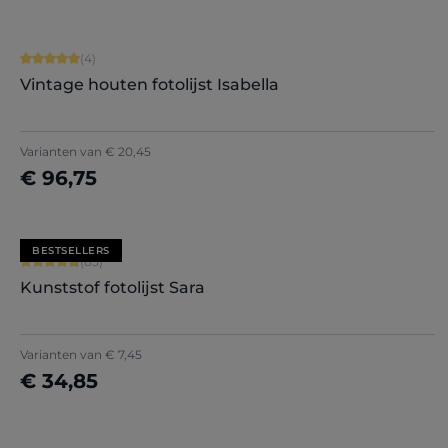
Gemiddelde waardering van 5 van 5 sterren
(4)
Vintage houten fotolijst Isabella
Varianten van
€ 20,45
€ 96,75
Nu configureren
BESTSELLERS
Gemiddelde waardering van 4.71 van 5 sterren
(85)
Kunststof fotolijst Sara
+
7
Varianten van
€ 7,45
€ 34,85
Nu configureren