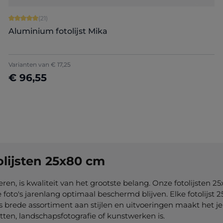
Gemiddelde waardering van 5 van 5 sterren
(21)
Aluminium fotolijst Mika
+
2
Varianten van
€ 17,25
€ 96,55
Nu configureren
olijsten 25x80 cm
ren, is kwaliteit van het grootste belang. Onze fotolijsten 
oto's jarenlang optimaal beschermd blijven. Elke fotolijst 
 brede assortiment aan stijlen en uitvoeringen maakt het je 
tten, landschapsfotografie of kunstwerken is.