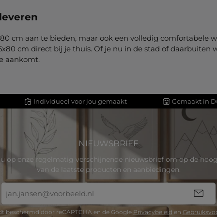
 leveren
n 25x80 cm aan te bieden, maar ook een volledig comfortabel
80 cm direct bij je thuis. Of je nu in de stad of daarbuiten 
 je aankomt.
Individueel voor jou gemaakt
Gemaakt in D
NIEUWSBRIEF
u op onze regelmatig verschijnende nieuwsbrief om op de hoogt
van de laatste producten en aanbiedingen.
E-
mailadres
*
rdt beschermd door reCAPTCHA en de Google
Privacybeleid
en
Gebruiksvo