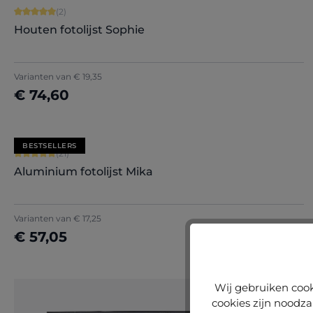
Gemiddelde waardering van 5 van 5 sterren
(2)
Houten fotolijst Sophie
Varianten van
€ 19,35
€ 74,60
Nu configureren
BESTSELLERS
Gemiddelde waardering van 5 van 5 sterren
(21)
Aluminium fotolijst Mika
+
2
Varianten van
€ 17,25
€ 57,05
Nu configureren
Wij gebruiken cook
cookies zijn noodza