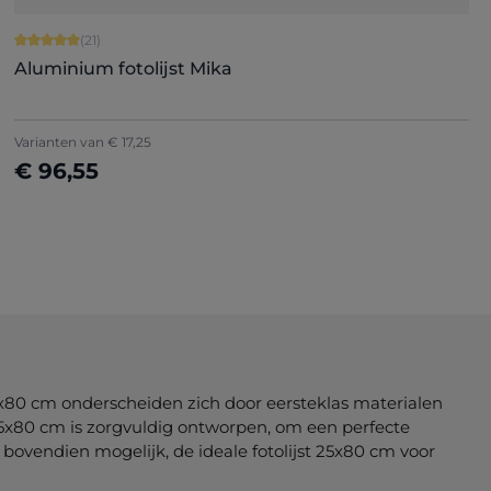
Gemiddelde waardering van 5 van 5 sterren
(21)
Aluminium fotolijst Mika
+
2
Varianten van
€ 17,25
€ 96,55
Nu configureren
25x80 cm onderscheiden zich door eersteklas materialen
25x80 cm is zorgvuldig ontworpen, om een perfecte
bovendien mogelijk, de ideale fotolijst 25x80 cm voor