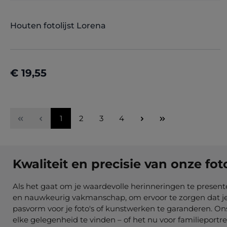
Houten fotolijst Lorena
€ 19,55
Details
Pagina
Pagina
Pagina
Pagina
1
2
3
4
Kwaliteit en precisie van onze fot
Als het gaat om je waardevolle herinneringen te presente
en nauwkeurig vakmanschap, om ervoor te zorgen dat je f
pasvorm voor je foto's of kunstwerken te garanderen. Ons
elke gelegenheid te vinden – of het nu voor familieportre