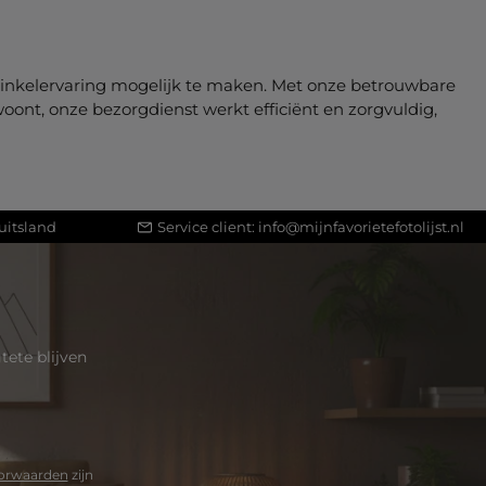
e winkelervaring mogelijk te maken. Met onze betrouwbare
woont, onze bezorgdienst werkt efficiënt en zorgvuldig,
uitsland
Service client:
info@mijnfavorietefotolijst.nl
ete blijven
orwaarden
zijn