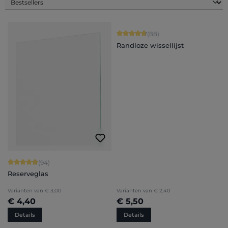
Gemiddelde waardering van 4.84 van
(88)
Randloze wissellijst
Gemiddelde waardering van 4.94 van 5 sterren
(94)
Reserveglas
Varianten van
€ 3,00
Varianten van
€ 2,40
€ 4,40
€ 5,50
Details
Details