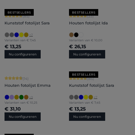
BESTSELLERS
BESTSELLERS
Gemiddelde waardering van 4.71 van 5 sterren
Gemiddelde waardering van 4.79 van
(85)
(33)
Kunststof fotolijst Sara
Houten fotolijst Ida
+
7
Varianten van
€ 7,45
Varianten van
€ 10,00
€ 13,25
€ 26,15
Nu configureren
Nu configureren
BESTSELLERS
Gemiddelde waardering van 4.86 van 5 sterren
Gemiddelde waardering van 4.71 van 
(14)
(85)
Houten fotolijst Emma
Kunststof fotolijst Sara
+
9
+
7
Varianten van
€ 10,25
Varianten van
€ 7,45
€ 31,10
€ 13,25
Nu configureren
Nu configureren