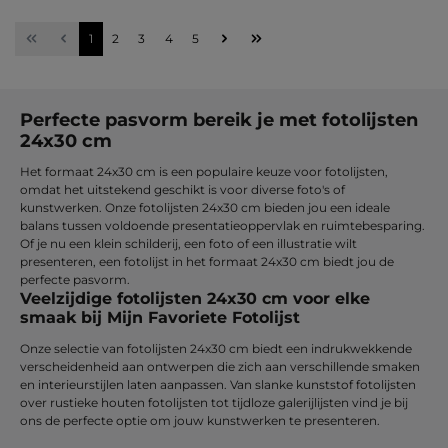
Pagina
Pagina
Pagina
Pagina
Pagina
1
2
3
4
5
Perfecte pasvorm bereik je met fotolijsten
24x30 cm
Het formaat 24x30 cm is een populaire keuze voor fotolijsten,
omdat het uitstekend geschikt is voor diverse foto's of
kunstwerken. Onze fotolijsten 24x30 cm bieden jou een ideale
balans tussen voldoende presentatieoppervlak en ruimtebesparing.
Of je nu een klein schilderij, een foto of een illustratie wilt
presenteren, een fotolijst in het formaat 24x30 cm biedt jou de
perfecte pasvorm.
Veelzijdige fotolijsten 24x30 cm voor elke
smaak bij Mijn Favoriete Fotolijst
Onze selectie van fotolijsten 24x30 cm biedt een indrukwekkende
verscheidenheid aan ontwerpen die zich aan verschillende smaken
en interieurstijlen laten aanpassen. Van slanke kunststof fotolijsten
over rustieke houten fotolijsten tot tijdloze galerijlijsten vind je bij
ons de perfecte optie om jouw kunstwerken te presenteren.