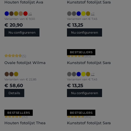
Houten fotolijst Ava
Kunststof fotolijst Sara
+
5
+
7
Varianten van
€ 9,50
Varianten van
€ 7,45
€ 20,90
€ 13,25
Nu configureren
Nu configureren
BESTSELLERS
Gemiddelde waardering van 4.8 van 5 sterren
Gemiddelde waardering van 4.71 van 
(5)
(85)
Ovale fotolijst Wilma
Kunststof fotolijst Sara
+
7
Varianten van
€ 22,85
Varianten van
€ 7,45
€ 58,60
€ 13,25
Details
Nu configureren
BESTSELLERS
BESTSELLERS
Gemiddelde waardering van 5 van 5 sterren
Gemiddelde waardering van 4.71 van 
(10)
(85)
Houten fotolijst Thea
Kunststof fotolijst Sara