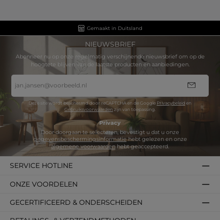
Gemaakt in Duitsland
NIEUWSBRIEF
Abonneer nu op onze regelmatig verschijnende nieuwsbrief om op de
hoogtete blijven van de laatste producten en aanbiedingen.
E-
mailadres
*
Deze site wordt beschermd door reCAPTCHA en de Google
Privacybeleid
en
Gebruiksvoorwaarden
zijn van toepassing.
Privacy
Door doorgaan te selecteren, bevestigt u dat u onze
gegevensbeschermingsinformatie
hebt gelezen en onze
algemene voorwaarden
hebt geaccepteerd.
SERVICE HOTLINE
ONZE VOORDELEN
GECERTIFICEERD & ONDERSCHEIDEN