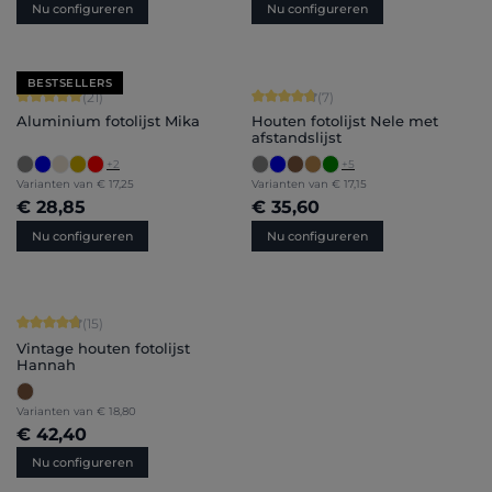
Nu configureren
Nu configureren
BESTSELLERS
Gemiddelde waardering van 5 van 5 sterren
Gemiddelde waardering van 4.71 van 
(21)
(7)
Aluminium fotolijst Mika
Houten fotolijst Nele met
afstandslijst
+
2
+
5
Varianten van
€ 17,25
Varianten van
€ 17,15
€ 28,85
€ 35,60
Nu configureren
Nu configureren
Gemiddelde waardering van 4.87 van 5 sterren
(15)
Vintage houten fotolijst
Hannah
Varianten van
€ 18,80
€ 42,40
Nu configureren