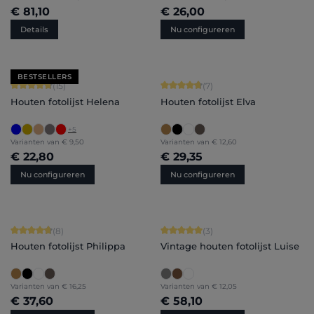
€ 81,10
€ 26,00
Details
Nu configureren
BESTSELLERS
Gemiddelde waardering van 4.8 van 5 sterren
Gemiddelde waardering van 4.86 van
(15)
(7)
Houten fotolijst Helena
Houten fotolijst Elva
+
5
Varianten van
€ 9,50
Varianten van
€ 12,60
€ 22,80
€ 29,35
Nu configureren
Nu configureren
Gemiddelde waardering van 4.75 van 5 sterren
Gemiddelde waardering van 5 van 5 
(8)
(3)
Houten fotolijst Philippa
Vintage houten fotolijst Luise
Varianten van
€ 16,25
Varianten van
€ 12,05
€ 37,60
€ 58,10