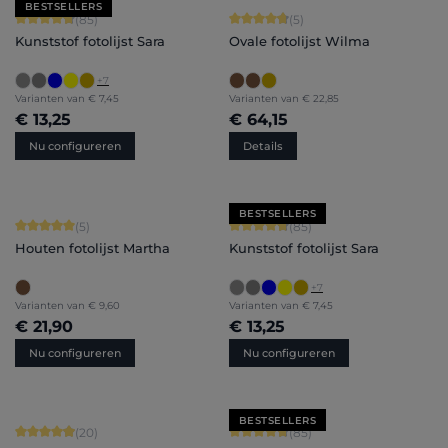
BESTSELLERS
Gemiddelde waardering van 4.71 van 5 sterren
Gemiddelde waardering van 4.8 van 
(85)
(5)
Kunststof fotolijst Sara
Ovale fotolijst Wilma
+
7
Varianten van
€ 7,45
Varianten van
€ 22,85
€ 13,25
€ 64,15
Nu configureren
Details
BESTSELLERS
Gemiddelde waardering van 5 van 5 sterren
Gemiddelde waardering van 4.71 van 
(5)
(85)
Houten fotolijst Martha
Kunststof fotolijst Sara
+
7
Varianten van
€ 9,60
Varianten van
€ 7,45
€ 21,90
€ 13,25
Nu configureren
Nu configureren
BESTSELLERS
Gemiddelde waardering van 4.9 van 5 sterren
Gemiddelde waardering van 4.71 van 
(20)
(85)