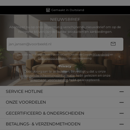
Gemaakt in Duitsland
NIEUWSBRIEF
Abonneer nu op onze regelmatig verschijnende nieuwsbrief om op de
hoogtete blijven van de laatste producten en aanbiedingen.
E-
mailadres
*
Deze site wordt beschermd door reCAPTCHA en de Google
Privacybeleid
en
Gebruiksvoorwaarden
zijn van toepassing.
Privacy
Door doorgaan te selecteren, bevestigt u dat u onze
gegevensbeschermingsinformatie
hebt gelezen en onze
algemene voorwaarden
hebt geaccepteerd.
SERVICE HOTLINE
ONZE VOORDELEN
GECERTIFICEERD & ONDERSCHEIDEN
BETALINGS- & VERZENDMETHODEN