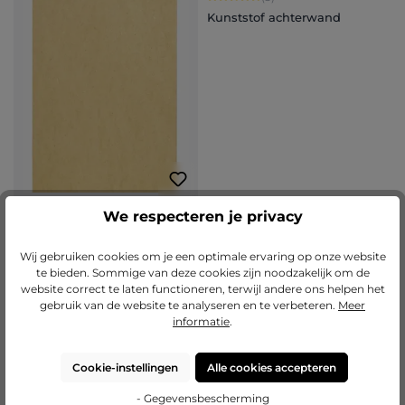
Kunststof achterwand
We respecteren je privacy
Onbehandelde MDF plaat
Wij gebruiken cookies om je een optimale ervaring op onze website
2,5mm
te bieden. Sommige van deze cookies zijn noodzakelijk om de
website correct te laten functioneren, terwijl andere ons helpen het
€ 2,25
€ 1,70
gebruik van de website te analyseren en te verbeteren.
Meer
Details
Details
informatie
.
Cookie-instellingen
Alle cookies accepteren
- Gegevensbescherming