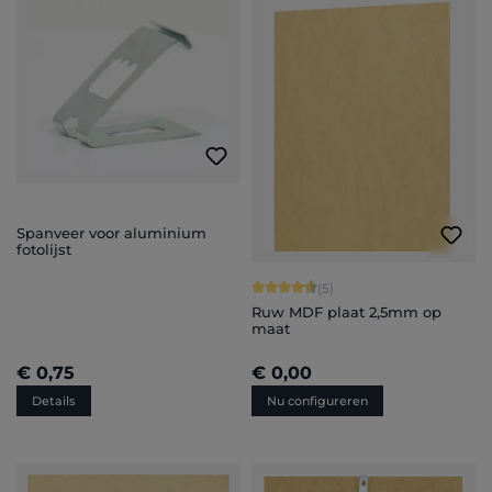
Spanveer voor aluminium
fotolijst
Gemiddelde waardering van 4.6 van 
(5)
Ruw MDF plaat 2,5mm op
maat
€ 0,75
€ 0,00
Details
Nu configureren