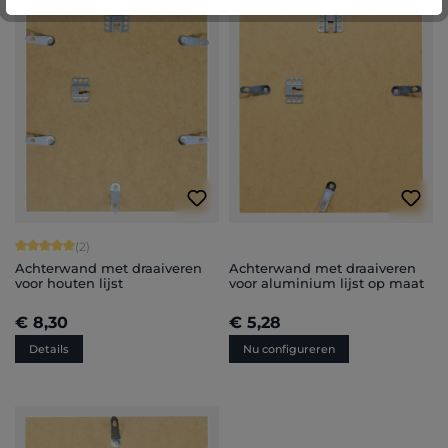
Gemiddelde waardering van 5 van 5 sterren
(2)
Achterwand met draaiveren
Achterwand met draaiveren
voor houten lijst
voor aluminium lijst op maat
€ 8,30
€ 5,28
Details
Nu configureren