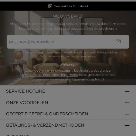
Gemaakt in Duitsland
NIEUWSBRIEF
Abonneer nu op onze regelmatig verschijnende nieuwsbrief om op de
hoogtete blijven van de laatste producten en aanbiedingen.
E-
mailadres
*
Deze site wordt beschermd door reCAPTCHA en de Google
Privacybeleid
en
Gebruiksvoorwaarden
zijn van toepassing.
Privacy
Door doorgaan te selecteren, bevestigt u dat u onze
gegevensbeschermingsinformatie
hebt gelezen en onze
algemene voorwaarden
hebt geaccepteerd.
SERVICE HOTLINE
ONZE VOORDELEN
GECERTIFICEERD & ONDERSCHEIDEN
BETALINGS- & VERZENDMETHODEN