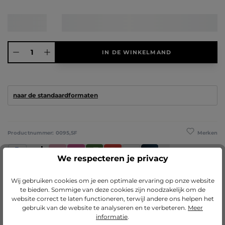
Producthoeveelheid: Voer de gewenste hoeveelheid in of gebruik de knoppen 
IN DE WINKELMAND
naar de standaardformaten
Merken
Productnummer:
0095,SF
PayPal
Vooruitbetaling
Klarna (Achteraf betalen / In delen betalen / Direct betalen)
iDeal IN3
Riverty
Satispay
Apple Pay
Creditcard / Betaalpas
We respecteren je privacy
Wij gebruiken cookies om je een optimale ervaring op onze website
Beschrijving
te bieden. Sommige van deze cookies zijn noodzakelijk om de
De MDF-achterwand met een dikte van 2,5 mm is voorzien van twee heavy-
website correct te laten functioneren, terwijl andere ons helpen het
duty ophangers, dankzij welke jij jouw afbeelding zowe…
Meer
gebruik van de website te analyseren en te verbeteren.
Meer
informatie
.