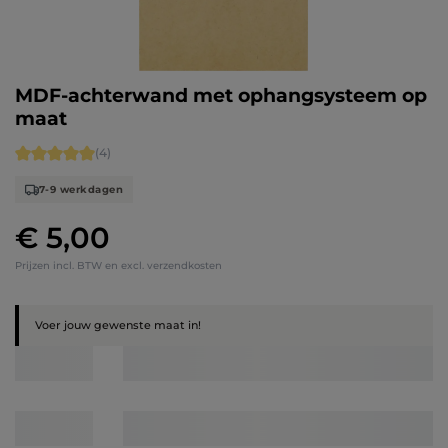
MDF-achterwand met ophangsysteem op
maat
Gemiddelde waardering van 5 van 5 sterren
(4)
7-9 werkdagen
€ 5,00
Normale prijs:
Prijzen incl. BTW en excl. verzendkosten
Voer jouw gewenste maat in!