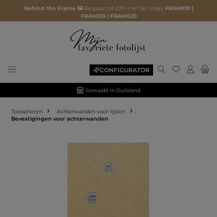
Behind the Frame 🖼️
Bespaar tot 20% met de codes
FRAME10 |
FRAME15 | FRAME20
CONFIGURATOR
Gemaakt in Duitsland
Toebehoren
Achterwanden voor lijsten
Bevestigingen voor achterwanden
Afbeeldingengalerij overslaan