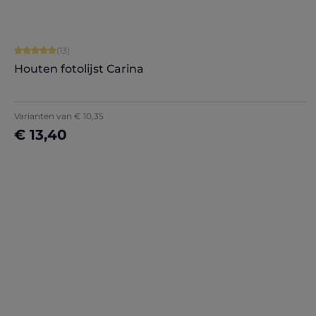
Gemiddelde waardering van 5 van 5 sterren
(13)
Houten fotolijst Carina
Varianten van
€ 10,35
€ 13,40