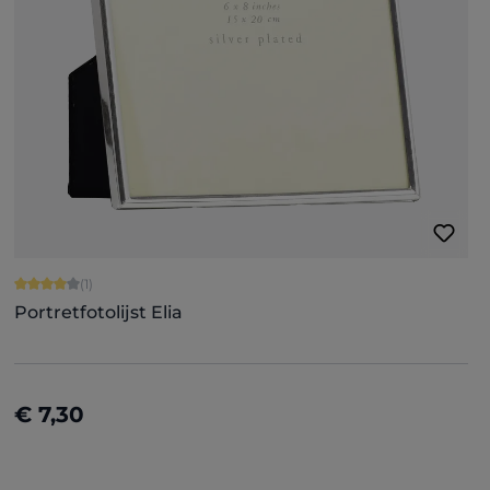
Gemiddelde waardering van 4 van 5 sterren
(1)
Portretfotolijst Elia
€ 7,30
Details