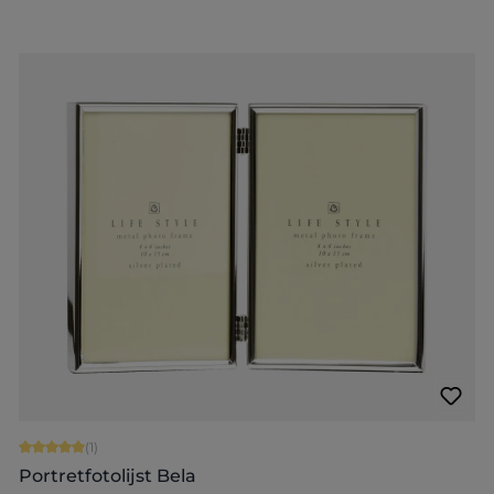
Gemiddelde waardering van 5 van 5 sterren
(1)
Portretfotolijst Bela