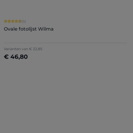
Gemiddelde waardering van 4.8 van 5 sterren
(5)
Ovale fotolijst Wilma
Varianten van
€ 22,85
€ 46,80