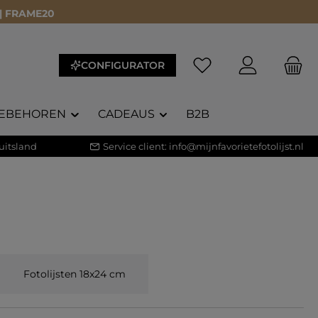
 | FRAME20
Je hebt 0 items op je 
CONFIGURATOR
EBEHOREN
CADEAUS
B2B
uitsland
Service client:
info@mijnfavorietefotolijst.nl
Fotolijsten 18x24 cm