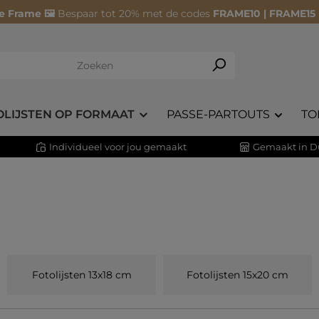
e Frame 🖼️
Bespaar tot 20% met de codes
FRAME10 | FRAME15
OLIJSTEN OP FORMAAT
PASSE-PARTOUTS
TO
Individueel voor jou gemaakt
Gemaakt in D
Fotolijsten 13x18 cm
Fotolijsten 15x20 cm