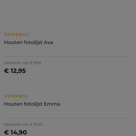
Details
Gemiddelde waardering van 4.9 van 5 sterren
(20)
Houten fotolijst Ava
+
5
Varianten van
€ 9,50
€ 12,95
Nu configureren
Gemiddelde waardering van 4.86 van 5 sterren
(14)
Houten fotolijst Emma
+
9
Varianten van
€ 10,25
€ 14,90
Nu configureren