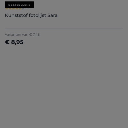
BESTSELLERS
Gemiddelde waardering van 4.71 van 5 sterren
(85)
Kunststof fotolijst Sara
Varianten van
€ 7,45
€ 8,95