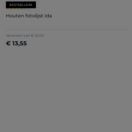
BESTSELLERS
Gemiddelde waardering van 4.79 van 5 sterren
(33)
Houten fotolijst Ida
Varianten van
€ 10,00
€ 13,55