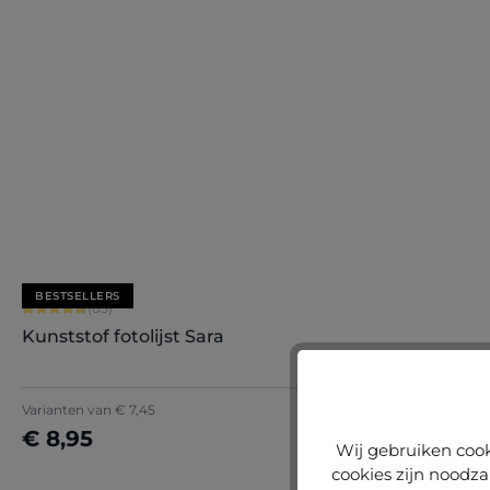
Nu configureren
BESTSELLERS
Gemiddelde waardering van 4.71 van 5 sterren
(85)
Kunststof fotolijst Sara
Varianten van
€ 7,45
€ 8,95
Wij gebruiken cook
cookies zijn noodza