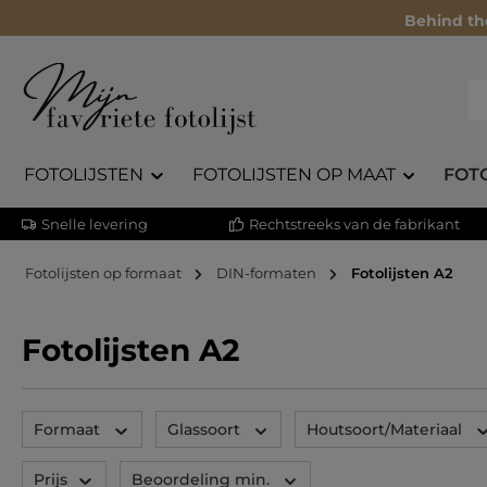
Behind th
FOTOLIJSTEN
FOTOLIJSTEN OP MAAT
FOT
Snelle levering
Rechtstreeks van de fabrikant
Fotolijsten op formaat
DIN-formaten
Fotolijsten A2
Fotolijsten A2
Formaat
Glassoort
Houtsoort/Materiaal
Prijs
Beoordeling min.