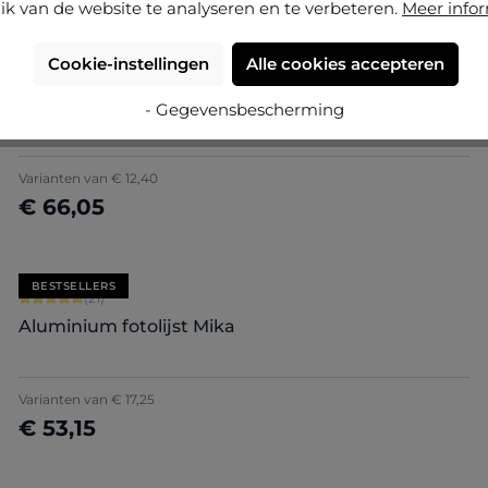
ik van de website te analyseren en te verbeteren.
Meer info
Cookie-instellingen
Alle cookies accepteren
Gemiddelde waardering van 5 van 5 sterren
(3)
Houten fotolijst Annelie
- Gegevensbescherming
Varianten van
€ 12,40
€ 66,05
Nu configureren
BESTSELLERS
Gemiddelde waardering van 5 van 5 sterren
(21)
Aluminium fotolijst Mika
+
2
Varianten van
€ 17,25
€ 53,15
Nu configureren