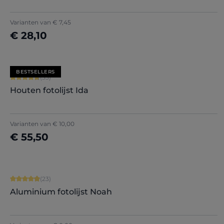
+
7
Varianten van
€ 7,45
€ 28,10
Nu configureren
BESTSELLERS
Gemiddelde waardering van 4.79 van 5 sterren
(33)
Houten fotolijst Ida
Varianten van
€ 10,00
€ 55,50
Nu configureren
Gemiddelde waardering van 4.91 van 5 sterren
(23)
Aluminium fotolijst Noah