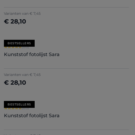
+
7
Varianten van
€ 7,45
€ 28,10
Nu configureren
BESTSELLERS
Gemiddelde waardering van 4.71 van 5 sterren
(85)
Kunststof fotolijst Sara
+
7
Varianten van
€ 7,45
€ 28,10
Nu configureren
BESTSELLERS
Gemiddelde waardering van 4.71 van 5 sterren
(85)
Kunststof fotolijst Sara
+
7