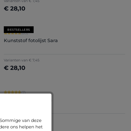
Varianten van
€ 7,45
€ 28,10
Nu configureren
BESTSELLERS
Gemiddelde waardering van 4.71 van 5 sterren
(85)
Kunststof fotolijst Sara
+
7
Varianten van
€ 7,45
€ 28,10
Nu configureren
Gemiddelde waardering van 4.86 van 5 sterren
(7)
Houten fotolijst Elva
Varianten van
€ 12,60
n. Sommige van deze
€ 73,70
ndere ons helpen het
Nu configureren