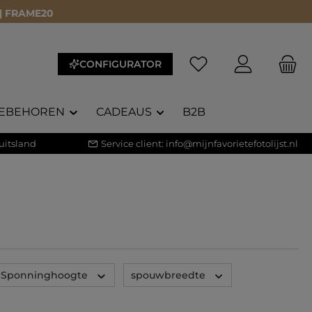
 | FRAME20
Je hebt 0 items op je 
CONFIGURATOR
EBEHOREN
CADEAUS
B2B
uitsland
Service client:
info@mijnfavorietefotolijst.nl
Sponninghoogte
spouwbreedte