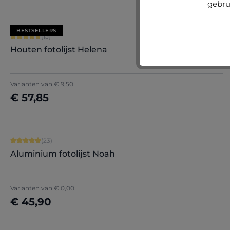
gebru
BESTSELLERS
Gemiddelde waardering van 4.8 van 5 sterren
(15)
Houten fotolijst Helena
+
5
Varianten van
€ 9,50
€ 57,85
Nu configureren
Gemiddelde waardering van 4.91 van 5 sterren
(23)
Aluminium fotolijst Noah
Varianten van
€ 0,00
€ 45,90
Nu configureren