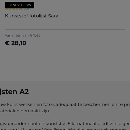
BESTSELLERS
Gemiddelde waardering van 4.71 van 5 sterren
(85)
Kunststof fotolijst Sara
+
7
Varianten van
€ 7,45
€ 28,10
Nu configureren
jsten A2
jouw kunstwerken en foto's adequaat te beschermen en te pres
terialen gemaakt zijn.
en, waaronder hout en kunststof. Elk materiaal biedt zijn eig
 terwijl kunststof fotolijsten licht zijn, maar toch robuust.