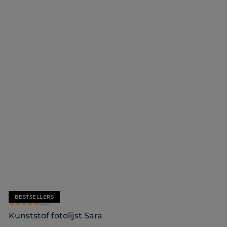
+
7
Nu configureren
BESTSELLERS
Gemiddelde waardering van 4.71 van 5 sterren
(85)
Kunststof fotolijst Sara