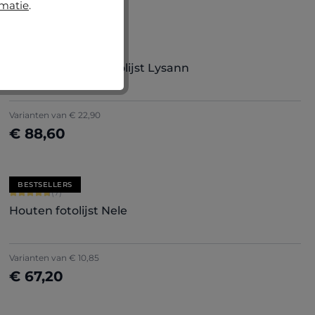
rmatie
.
Gemiddelde waardering van 5 van 5 sterren
(4)
Vintage houten fotolijst Lysann
Varianten van
€ 22,90
€ 88,60
Nu configureren
BESTSELLERS
Gemiddelde waardering van 4.71 van 5 sterren
(7)
Houten fotolijst Nele
+
5
Varianten van
€ 10,85
€ 67,20
Nu configureren