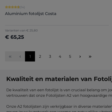
Gemiddelde waardering van 4.86 van 5 sterren
(14)
Aluminium fotolijst Costa
Varianten van
€ 25,80
€ 65,25
Nu configureren
Pagina
Pagina
Pagina
Pagina
Pagina
1
2
3
4
5
Kwaliteit en materialen van Fotoli
De kwaliteit van een fotolijst is van cruciaal belang om 
vertrouwen dat onze Fotolijsten A2 van hoogwaardige ma
Onze A2 fotolijsten zijn verkrijgbaar in diverse material
geven jouw kunstwerk een warme en natuurlijke uitstraling,