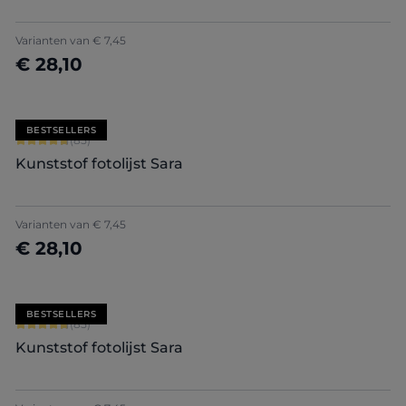
+
7
Varianten van
€ 7,45
€ 28,10
Nu configureren
BESTSELLERS
Gemiddelde waardering van 4.71 van 5 sterren
(85)
Kunststof fotolijst Sara
+
7
Varianten van
€ 7,45
€ 28,10
Nu configureren
BESTSELLERS
Gemiddelde waardering van 4.71 van 5 sterren
(85)
Kunststof fotolijst Sara
+
7