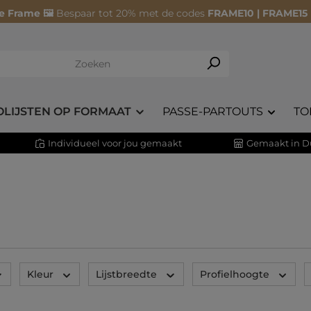
e Frame 🖼️
Bespaar tot 20% met de codes
FRAME10 | FRAME15
OLIJSTEN OP FORMAAT
PASSE-PARTOUTS
TO
Individueel voor jou gemaakt
Gemaakt in D
Kleur
Lijstbreedte
Profielhoogte