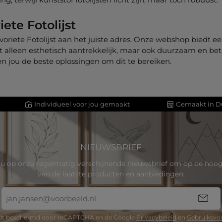
iete Fotolijst
avoriete Fotolijst aan het juiste adres. Onze webshop biedt een
niet alleen esthetisch aantrekkelijk, maar ook duurzaam en be
n jou de beste oplossingen om dit te bereiken.
Individueel voor jou gemaakt
Gemaakt in D
NIEUWSBRIEF
u op onze regelmatig verschijnende nieuwsbrief om op de hoogt
van de laatste producten en aanbiedingen.
E-
mailadres
*
rdt beschermd door reCAPTCHA en de Google
Privacybeleid
en
Gebruiksvo