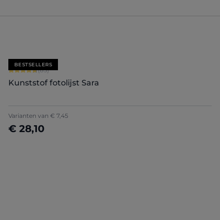
BESTSELLERS
Gemiddelde waardering van 4.71 van 5 sterren
(85)
Kunststof fotolijst Sara
Varianten van
€ 7,45
€ 28,10