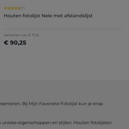
Gemiddelde waardering van 4.71 van 5 sterren
(7)
Houten fotolijst Nele met afstandslijst
+
5
Varianten van
€ 17,15
€ 90,25
Nu configureren
enteren. Bij Mijn Favoriete Fotolijst kun je erop
en unieke eigenschappen en stijlen. Houten fotolijsten