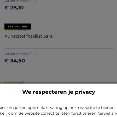
Varianten van
€ 7,45
€ 28,10
Nu configureren
BESTSELLERS
Gemiddelde waardering van 4.71 van 5 sterren
(85)
Kunststof fotolijst Sara
+
7
Varianten van
€ 7,45
€ 34,50
Nu configureren
Gemiddelde waardering van 4.67 van 5 sterren
(3)
Houten fotolijst Lara
We respecteren je privacy
Varianten van
€ 20,30
ies om je een optimale ervaring op onze website te biede
€ 98,70
kelijk om de website correct te laten functioneren, terwijl a
Nu configureren