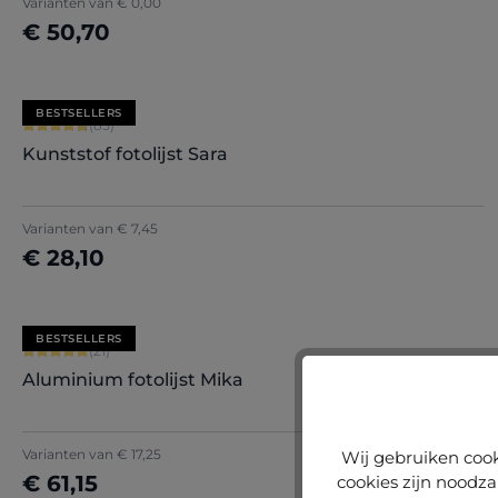
Varianten van
€ 0,00
€ 50,70
Nu configureren
BESTSELLERS
Gemiddelde waardering van 4.71 van 5 sterren
(85)
Kunststof fotolijst Sara
+
7
Varianten van
€ 7,45
€ 28,10
Nu configureren
BESTSELLERS
Gemiddelde waardering van 5 van 5 sterren
(21)
Aluminium fotolijst Mika
+
2
Varianten van
€ 17,25
Wij gebruiken cook
€ 61,15
cookies zijn noodza
Nu configureren