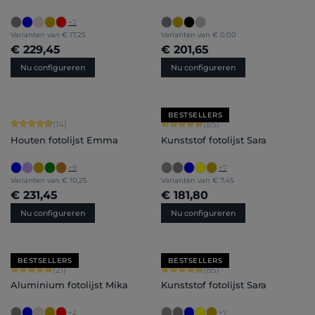
+
2
Varianten van
€ 17,25
Varianten van
€ 0,00
€ 229,45
€ 201,65
Nu configureren
Nu configureren
BESTSELLERS
Gemiddelde waardering van 4.86 van 5 sterren
Gemiddelde waardering van 4.71 van 
(14)
(85)
Houten fotolijst Emma
Kunststof fotolijst Sara
+
9
+
7
Varianten van
€ 10,25
Varianten van
€ 7,45
€ 231,45
€ 181,80
Nu configureren
Nu configureren
BESTSELLERS
BESTSELLERS
Gemiddelde waardering van 5 van 5 sterren
Gemiddelde waardering van 4.71 van 
(21)
(85)
Aluminium fotolijst Mika
Kunststof fotolijst Sara
+
2
+
7