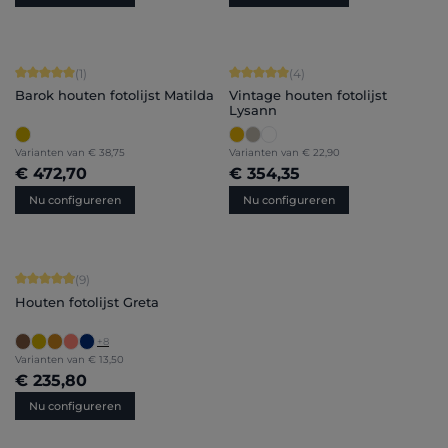
Gemiddelde waardering van 5 van 5 sterren
Gemiddelde waardering van 5 van 5 
(1)
(4)
Barok houten fotolijst Matilda
Vintage houten fotolijst
Lysann
Varianten van
€ 38,75
Varianten van
€ 22,90
€ 472,70
€ 354,35
Nu configureren
Nu configureren
Gemiddelde waardering van 4.89 van 5 sterren
(9)
Houten fotolijst Greta
+
8
Varianten van
€ 13,50
€ 235,80
Nu configureren