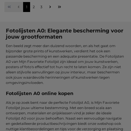
Pagina
Pagina
Pagina
1
2
3
Fotolijsten A0: Elegante bescherming voor
jouw grootformaten
Een beeld zegt meer dan duizend woorden, en als het gaat om
bijzonder grote prints of kunstwerken, verdient het ook een
passende bescherming en een adequate presentatie. De Fotolijsten
A0 van Mijn Favoriete Fotolijst zijn ideaal om jouw kunstwerken,
posters of foto's effectief tot hun recht te laten komen. Ze zijn niet
alleen stijlvolle aanvullingen op jouw interieur, maar beschermen
ook jouw waardevolle herinneringen of kunstwerken tegen
omgevingsinvloeden.
Fotolijsten A0 online kopen
Als je op zoek bent naar de perfecte Fotolijst A0, is Mijn Favoriete
Fotolijst jouw ultieme bestemming. Met een breed scala aan
ontwerpen, materialen en prijsklassen vind je zeker de ideale
Fotolijst A0 voor jouw behoeften. Naast een eenvoudige navigatie
en gedetailleerde productbeschrijvingen biedt onze webshop ook
nuttige klantbeoordelingen en tips voor de verzorging en plaatsing