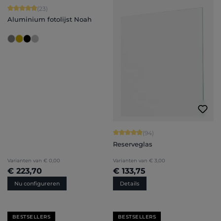
Gemiddelde waardering van 4.91 van 5 sterren
(23)
Aluminium fotolijst Noah
Gemiddelde waardering van 4.94 van
(94)
Reserveglas
Varianten van
€ 0,00
Varianten van
€ 3,00
€ 223,70
€ 133,75
Nu configureren
Details
BESTSELLERS
BESTSELLERS