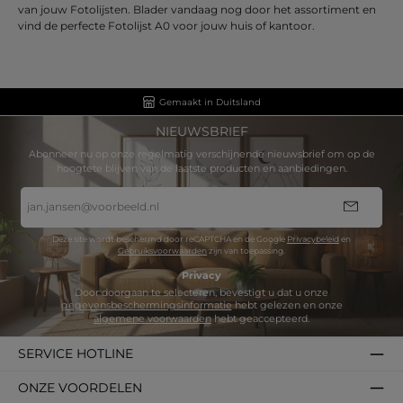
van jouw Fotolijsten. Blader vandaag nog door het assortiment en
vind de perfecte Fotolijst A0 voor jouw huis of kantoor.
Gemaakt in Duitsland
NIEUWSBRIEF
Abonneer nu op onze regelmatig verschijnende nieuwsbrief om op de
hoogtete blijven van de laatste producten en aanbiedingen.
E-
mailadres
*
Deze site wordt beschermd door reCAPTCHA en de Google
Privacybeleid
en
Gebruiksvoorwaarden
zijn van toepassing.
Privacy
Door doorgaan te selecteren, bevestigt u dat u onze
gegevensbeschermingsinformatie
hebt gelezen en onze
algemene voorwaarden
hebt geaccepteerd.
SERVICE HOTLINE
ONZE VOORDELEN