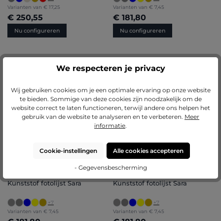
Varianten van
€ 17,25
Varianten van
€ 7,45
€ 250,55
€ 181,80
Nu configureren
Nu configureren
BESTSELLERS
We respecteren je privacy
Gemiddelde waardering van 5 van 5 sterren
Gemiddelde waardering van 4.71 van 
(5)
(85)
Houten fotolijst Paula
Kunststof fotolijst Sara
Wij gebruiken cookies om je een optimale ervaring op onze website
te bieden. Sommige van deze cookies zijn noodzakelijk om de
+
8
+
7
website correct te laten functioneren, terwijl andere ons helpen het
Varianten van
€ 11,55
Varianten van
€ 7,45
gebruik van de website te analyseren en te verbeteren.
Meer
€ 231,45
€ 181,80
informatie
.
Nu configureren
Nu configureren
Cookie-instellingen
Alle cookies accepteren
BESTSELLERS
BESTSELLERS
- Gegevensbescherming
Gemiddelde waardering van 4.71 van 5 sterren
Gemiddelde waardering van 4.71 van 
(85)
(85)
Kunststof fotolijst Sara
Kunststof fotolijst Sara
+
7
+
7
Varianten van
€ 7,45
Varianten van
€ 7,45