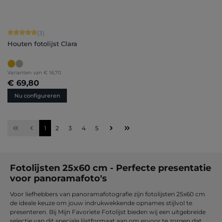
Gemiddelde waardering van 5 van 5 sterren
(3)
Houten fotolijst Clara
Varianten van
€ 16,70
€ 69,80
Nu configureren
Pagina
Pagina
Pagina
Pagina
Pagina
1
2
3
4
5
Fotolijsten 25x60 cm - Perfecte presentatie
voor panoramafoto's
Voor liefhebbers van panoramafotografie zijn fotolijsten 25x60 cm
de ideale keuze om jouw indrukwekkende opnames stijlvol te
presenteren. Bij Mijn Favoriete Fotolijst bieden wij een uitgebreide
selectie van dit speciale lijstformaat aan om ervoor te zorgen dat