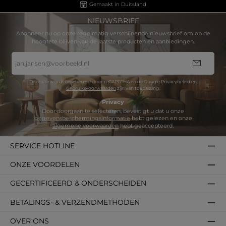
Gemaakt in Duitsland
NIEUWSBRIEF
Abonneer nu op onze regelmatig verschijnende nieuwsbrief om op de
hoogtete blijven van de laatste producten en aanbiedingen.
E-
mailadres
*
Deze site wordt beschermd door reCAPTCHA en de Google
Privacybeleid
en
Gebruiksvoorwaarden
zijn van toepassing.
Privacy
Door doorgaan te selecteren, bevestigt u dat u onze
gegevensbeschermingsinformatie
hebt gelezen en onze
algemene voorwaarden
hebt geaccepteerd.
SERVICE HOTLINE
ONZE VOORDELEN
GECERTIFICEERD & ONDERSCHEIDEN
BETALINGS- & VERZENDMETHODEN
OVER ONS