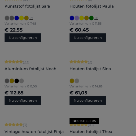
Kunststof fotolijst Sara
Houten fotolijst Paula
+
7
+
8
Varianten van
€ 7,45
Varianten van
€ 11,55
€ 22,55
€ 60,45
Nu configureren
Nu configureren
Gemiddelde waardering van 4.91 van 5 sterren
Gemiddelde waardering van 5 van 5 
(23)
(2)
Aluminium fotolijst Noah
Houten fotolijst Sina
Varianten van
€ 0,00
Varianten van
€ 14,85
€ 112,65
€ 61,05
Nu configureren
Nu configureren
BESTSELLERS
Gemiddelde waardering van 5 van 5 sterren
Gemiddelde waardering van 5 van 5 
(3)
(10)
Vintage houten fotolijst Finja
Houten fotolijst Thea