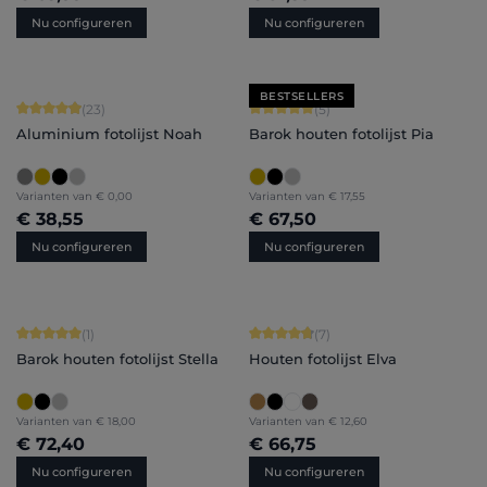
Nu configureren
Nu configureren
BESTSELLERS
Gemiddelde waardering van 4.91 van 5 sterren
Gemiddelde waardering van 5 van 5 
(23)
(5)
Aluminium fotolijst Noah
Barok houten fotolijst Pia
Varianten van
€ 0,00
Varianten van
€ 17,55
€ 38,55
€ 67,50
Nu configureren
Nu configureren
Gemiddelde waardering van 5 van 5 sterren
Gemiddelde waardering van 4.86 van
(1)
(7)
Barok houten fotolijst Stella
Houten fotolijst Elva
Varianten van
€ 18,00
Varianten van
€ 12,60
€ 72,40
€ 66,75
Nu configureren
Nu configureren