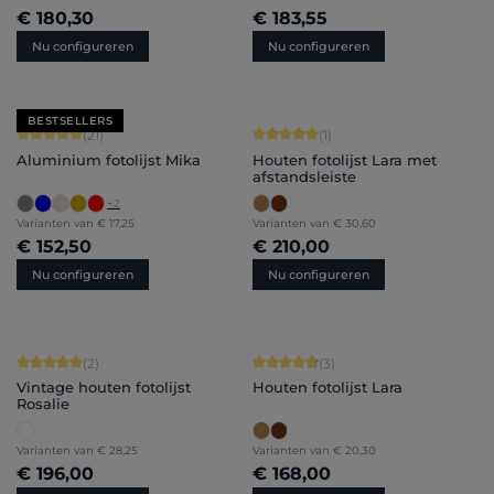
€ 180,30
€ 183,55
Nu configureren
Nu configureren
BESTSELLERS
Gemiddelde waardering van 5 van 5 sterren
Gemiddelde waardering van 5 van 5 
(21)
(1)
Aluminium fotolijst Mika
Houten fotolijst Lara met
afstandsleiste
+
2
Varianten van
€ 17,25
Varianten van
€ 30,60
€ 152,50
€ 210,00
Nu configureren
Nu configureren
Gemiddelde waardering van 5 van 5 sterren
Gemiddelde waardering van 4.67 van
(2)
(3)
Vintage houten fotolijst
Houten fotolijst Lara
Rosalie
Varianten van
€ 28,25
Varianten van
€ 20,30
€ 196,00
€ 168,00