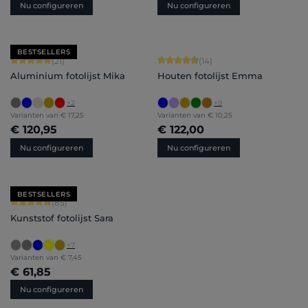
Nu configureren
Nu configureren
BESTSELLERS
Gemiddelde waardering van 5 van 5 sterren
Gemiddelde waardering van 4.86 van
(21)
(14)
Aluminium fotolijst Mika
Houten fotolijst Emma
+
2
+
9
Varianten van
€ 17,25
Varianten van
€ 10,25
€ 120,95
€ 122,00
Nu configureren
Nu configureren
BESTSELLERS
Gemiddelde waardering van 4.71 van 5 sterren
(85)
Kunststof fotolijst Sara
+
7
Varianten van
€ 7,45
€ 61,85
Nu configureren