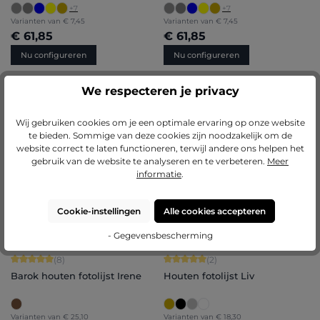
+
7
+
7
Varianten van
€ 7,45
Varianten van
€ 7,45
€ 61,85
€ 61,85
Nu configureren
Nu configureren
We respecteren je privacy
BESTSELLERS
Gemiddelde waardering van 5 van 5 sterren
Gemiddelde waardering van 4.71 van 
(11)
(85)
Wij gebruiken cookies om je een optimale ervaring op onze website
Barok houten fotolijst Olivia
Kunststof fotolijst Sara
te bieden. Sommige van deze cookies zijn noodzakelijk om de
website correct te laten functioneren, terwijl andere ons helpen het
+
7
gebruik van de website te analyseren en te verbeteren.
Meer
Varianten van
€ 28,70
Varianten van
€ 7,45
informatie
.
€ 213,20
€ 61,85
Nu configureren
Nu configureren
Cookie-instellingen
Alle cookies accepteren
- Gegevensbescherming
Gemiddelde waardering van 5 van 5 sterren
Gemiddelde waardering van 5 van 5 
(8)
(2)
Barok houten fotolijst Irene
Houten fotolijst Liv
Varianten van
€ 25,10
Varianten van
€ 18,30