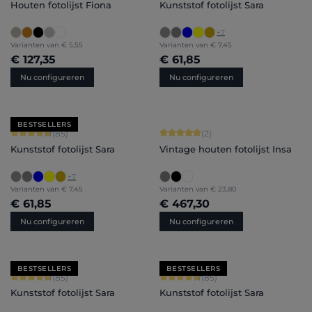
Houten fotolijst Fiona
Kunststof fotolijst Sara
+
7
Varianten van
€ 5,55
Varianten van
€ 7,45
€ 127,35
€ 61,85
Nu configureren
Nu configureren
BESTSELLERS
Gemiddelde waardering van 4.71 van 5 sterren
Gemiddelde waardering van 5 van 5 
(85)
(2)
Kunststof fotolijst Sara
Vintage houten fotolijst Insa
+
7
Varianten van
€ 7,45
Varianten van
€ 23,80
€ 61,85
€ 467,30
Nu configureren
Nu configureren
BESTSELLERS
BESTSELLERS
Gemiddelde waardering van 4.71 van 5 sterren
Gemiddelde waardering van 4.71 van 
(85)
(85)
Kunststof fotolijst Sara
Kunststof fotolijst Sara