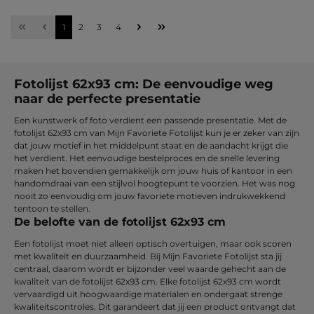
Pagina
Pagina
Pagina
Pagina
1
2
3
4
Fotolijst 62x93 cm: De eenvoudige weg
naar de perfecte presentatie
Een kunstwerk of foto verdient een passende presentatie. Met de
fotolijst 62x93 cm van Mijn Favoriete Fotolijst kun je er zeker van zijn
dat jouw motief in het middelpunt staat en de aandacht krijgt die
het verdient. Het eenvoudige bestelproces en de snelle levering
maken het bovendien gemakkelijk om jouw huis of kantoor in een
handomdraai van een stijlvol hoogtepunt te voorzien. Het was nog
nooit zo eenvoudig om jouw favoriete motieven indrukwekkend
tentoon te stellen.
De belofte van de fotolijst 62x93 cm
Een fotolijst moet niet alleen optisch overtuigen, maar ook scoren
met kwaliteit en duurzaamheid. Bij Mijn Favoriete Fotolijst sta jij
centraal, daarom wordt er bijzonder veel waarde gehecht aan de
kwaliteit van de fotolijst 62x93 cm. Elke fotolijst 62x93 cm wordt
vervaardigd uit hoogwaardige materialen en ondergaat strenge
kwaliteitscontroles. Dit garandeert dat jij een product ontvangt dat