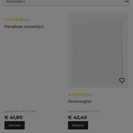
Gemiddelde waardering van 4.84 van 5 sterren
(88)
Randloze wissellijst
Gemiddelde waardering van 4.94 van
(94)
Reserveglas
Varianten van
€ 2,40
Varianten van
€ 3,00
€ 41,80
€ 42,40
Details
Details