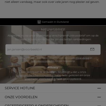
niet alleen vandaag, maar ook over vele jaren nog plezier zal geven.
Gemaakt in Duitsland
NIEUWSBRIEF
Abonneer nu op onze regelmatig verschijnende nieuwsbrief om op de
hoogtete blijven van de laatste producten en aanbiedingen.
E-
mailadres
*
Deze site wordt beschermd door reCAPTCHA en de Google
Privacybeleid
en
Gebruiksvoorwaarden
zijn van toepassing.
Privacy
Door doorgaan te selecteren, bevestigt u dat u onze
gegevensbeschermingsinformatie
hebt gelezen en onze
algemene voorwaarden
hebt geaccepteerd.
SERVICE HOTLINE
ONZE VOORDELEN
GECERTIFICEERD & ONDERSCHEIDEN