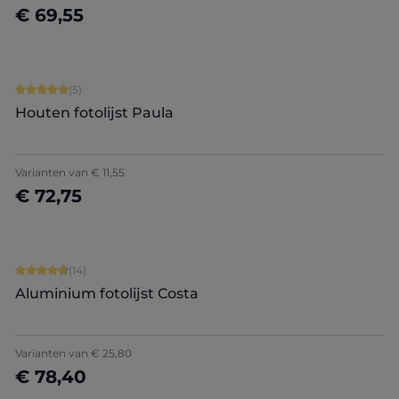
€ 69,55
Nu configureren
Gemiddelde waardering van 5 van 5 sterren
(5)
Houten fotolijst Paula
+
8
Varianten van
€ 11,55
€ 72,75
Nu configureren
Gemiddelde waardering van 4.86 van 5 sterren
(14)
Aluminium fotolijst Costa
Varianten van
€ 25,80
€ 78,40
Nu configureren