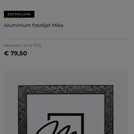
BESTSELLERS
Gemiddelde waardering van 5 van 5 sterren
(21)
Aluminium fotolijst Mika
+
2
Varianten van
€ 17,25
€ 79,50
Nu configureren