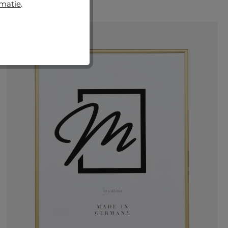
rmatie
.