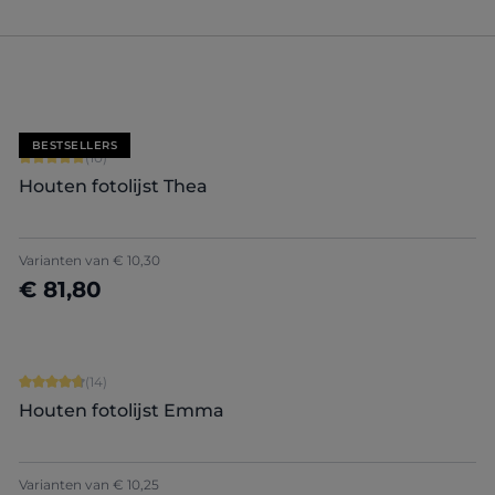
BESTSELLERS
Gemiddelde waardering van 5 van 5 sterren
(10)
Houten fotolijst Thea
Varianten van
€ 10,30
€ 81,80
Nu configureren
Gemiddelde waardering van 4.86 van 5 sterren
(14)
Houten fotolijst Emma
+
9
Varianten van
€ 10,25