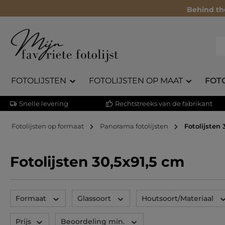
Behind th
FOTOLIJSTEN
FOTOLIJSTEN OP MAAT
FOT
Snelle levering
Rechtstreeks van de fabrikant
Fotolijsten op formaat
Panorama fotolijsten
Fotolijsten 
Fotolijsten 30,5x91,5 cm
Formaat
Glassoort
Houtsoort/Materiaal
Prijs
Beoordeling min.