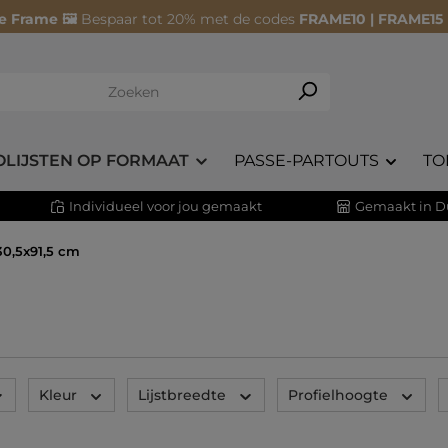
e Frame 🖼️
Bespaar tot 20% met de codes
FRAME10 | FRAME15
OLIJSTEN OP FORMAAT
PASSE-PARTOUTS
TO
Individueel voor jou gemaakt
Gemaakt in D
30,5x91,5 cm
Kleur
Lijstbreedte
Profielhoogte