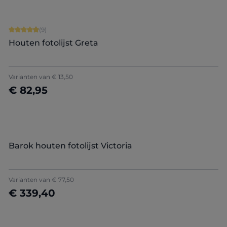
Gemiddelde waardering van 4.89 van 5 sterren
(9)
Houten fotolijst Greta
+
8
Varianten van
€ 13,50
€ 82,95
Nu configureren
Barok houten fotolijst Victoria
Varianten van
€ 77,50
€ 339,40