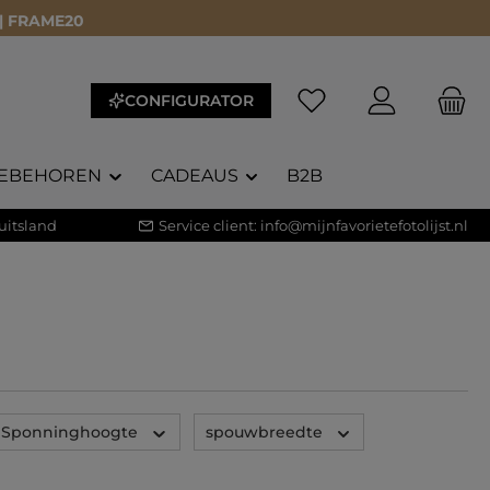
 | FRAME20
Je hebt 0 items op je 
CONFIGURATOR
EBEHOREN
CADEAUS
B2B
uitsland
Service client:
info@mijnfavorietefotolijst.nl
Sponninghoogte
spouwbreedte