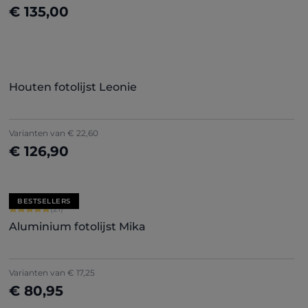
€ 135,00
Nu configureren
Houten fotolijst Leonie
Varianten van
€ 22,60
€ 126,90
Nu configureren
BESTSELLERS
Gemiddelde waardering van 5 van 5 sterren
(21)
Aluminium fotolijst Mika
+
2
Varianten van
€ 17,25
€ 80,95
Nu configureren