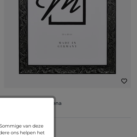
Houten fotolijst Lorena
n. Sommige van deze
€ 19,55
ndere ons helpen het
Details