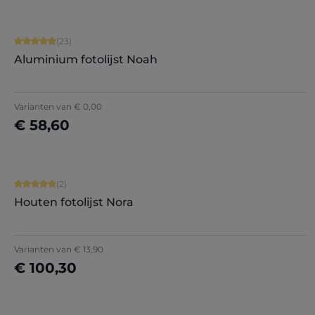
Gemiddelde waardering van 4.91 van 5 sterren
(23)
Aluminium fotolijst Noah
Varianten van
€ 0,00
€ 58,60
Nu configureren
Gemiddelde waardering van 5 van 5 sterren
(2)
Houten fotolijst Nora
Varianten van
€ 13,90
€ 100,30