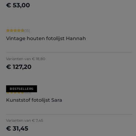
€ 53,00
Nu configureren
Gemiddelde waardering van 4.87 van 5 sterren
(15)
Vintage houten fotolijst Hannah
Varianten van
€ 18,80
€ 127,20
Nu configureren
BESTSELLERS
Gemiddelde waardering van 4.71 van 5 sterren
(85)
Kunststof fotolijst Sara
+
7
Varianten van
€ 7,45
€ 31,45
Nu configureren