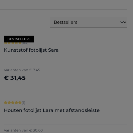
BESTSELLERS
Gemiddelde waardering van 4.71 van 5 sterren
(85)
Kunststof fotolijst Sara
+
7
Varianten van
€ 7,45
€ 31,45
Nu configureren
Gemiddelde waardering van 5 van 5 sterren
(1)
Houten fotolijst Lara met afstandsleiste
Varianten van
€ 30,60