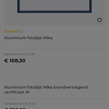
Gemiddelde waardering van 5 van 5 sterren
(21)
Aluminium fotolijst Mika
+
2
Varianten van
€ 17,25
€ 108,30
Nu configureren
Aluminium fotolijst Mika brandvertragend
certificaat A1
Varianten van
€ 47,00