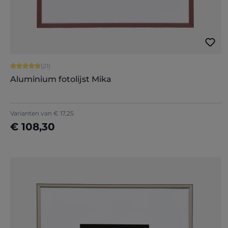
Gemiddelde waardering van 5 van 5 sterren
(21)
Aluminium fotolijst Mika
+
2
Varianten van
€ 17,25
€ 108,30
Nu configureren