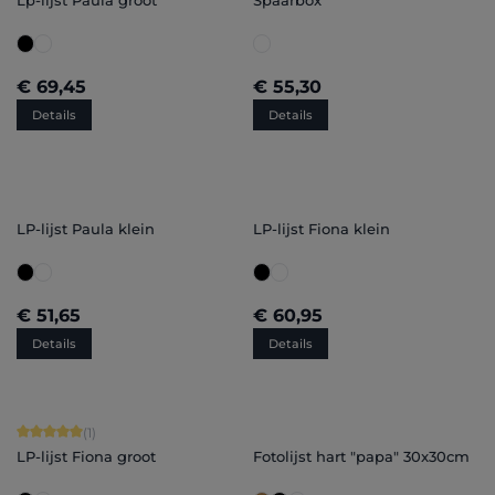
Lp-lijst Paula groot
Spaarbox
€ 69,45
€ 55,30
Details
Details
LP-lijst Paula klein
LP-lijst Fiona klein
€ 51,65
€ 60,95
Details
Details
Gemiddelde waardering van 5 van 5 sterren
(1)
LP-lijst Fiona groot
Fotolijst hart "papa" 30x30cm