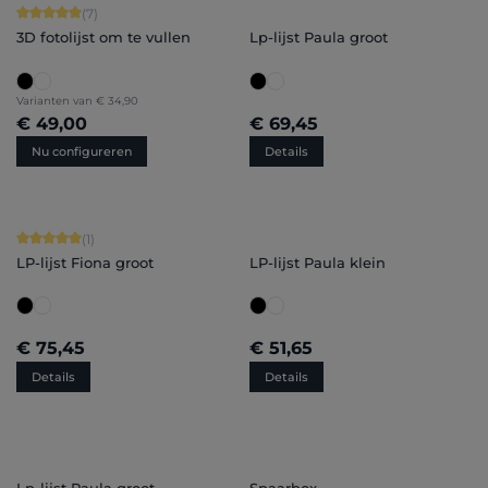
Gemiddelde waardering van 5 van 5 sterren
(7)
3D fotolijst om te vullen
Lp-lijst Paula groot
Varianten van
€ 34,90
€ 49,00
€ 69,45
Nu configureren
Details
Gemiddelde waardering van 5 van 5 sterren
(1)
LP-lijst Fiona groot
LP-lijst Paula klein
€ 75,45
€ 51,65
Details
Details