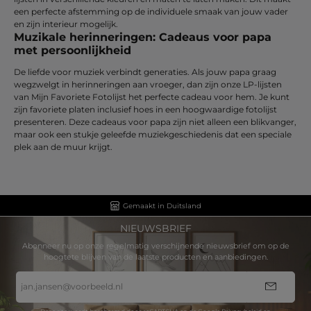
een perfecte afstemming op de individuele smaak van jouw vader
en zijn interieur mogelijk.
Muzikale herinneringen: Cadeaus voor papa
met persoonlijkheid
De liefde voor muziek verbindt generaties. Als jouw papa graag
wegzwelgt in herinneringen aan vroeger, dan zijn onze LP-lijsten
van Mijn Favoriete Fotolijst het perfecte cadeau voor hem. Je kunt
zijn favoriete platen inclusief hoes in een hoogwaardige fotolijst
presenteren. Deze cadeaus voor papa zijn niet alleen een blikvanger,
maar ook een stukje geleefde muziekgeschiedenis dat een speciale
plek aan de muur krijgt.
Gemaakt in Duitsland
NIEUWSBRIEF
Abonneer nu op onze regelmatig verschijnende nieuwsbrief om op de
hoogtete blijven van de laatste producten en aanbiedingen.
E-
mailadres
*