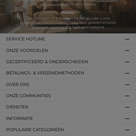
Deze site wordt beschermd door reCAPTCHA en de Google
Privacybeleid
en
Gebruiksvoorwaarden
zijn van toepassing.
Privacy
Door doorgaan te selecteren, bevestigt u dat u onze
gegevensbeschermingsinformatie
hebt gelezen en onze
algemene voorwaarden
hebt geaccepteerd.
SERVICE HOTLINE
ONZE VOORDELEN
GECERTIFICEERD & ONDERSCHEIDEN
BETALINGS- & VERZENDMETHODEN
OVER ONS
ONZE COMMUNITIES
DIENSTEN
INFORMATIE
POPULAIRE CATEGORIEËN