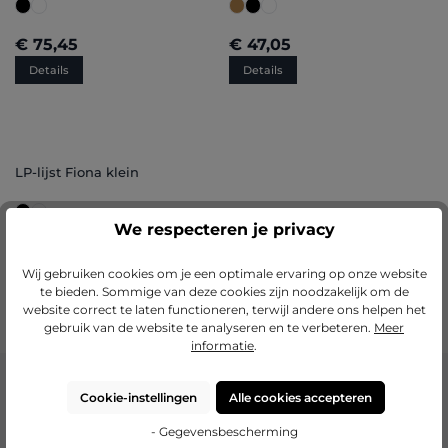
€ 75,45
€ 47,05
Details
Details
LP-lijst Fiona klein
We respecteren je privacy
€ 60,95
Wij gebruiken cookies om je een optimale ervaring op onze website
Details
te bieden. Sommige van deze cookies zijn noodzakelijk om de
website correct te laten functioneren, terwijl andere ons helpen het
gebruik van de website te analyseren en te verbeteren.
Meer
informatie
.
Geweldige cadeaus voor papa
Cookie-instellingen
Alle cookies accepteren
Als je op zoek bent naar unieke cadeaus voor jouw papa, dan ben je
- Gegevensbescherming
bij Mijn Favoriete Fotolijst aan het juiste adres! Onze shop biedt een