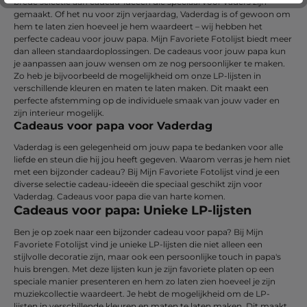
brede selectie aan cadeau-ideeën die speciaal voor vaders zijn
gemaakt. Of het nu voor zijn verjaardag, Vaderdag is of gewoon om
hem te laten zien hoeveel je hem waardeert – wij hebben het
perfecte cadeau voor jouw papa. Mijn Favoriete Fotolijst biedt meer
dan alleen standaardoplossingen. De cadeaus voor jouw papa kun
je aanpassen aan jouw wensen om ze nog persoonlijker te maken.
Zo heb je bijvoorbeeld de mogelijkheid om onze LP-lijsten in
verschillende kleuren en maten te laten maken. Dit maakt een
perfecte afstemming op de individuele smaak van jouw vader en
zijn interieur mogelijk.
Cadeaus voor papa voor Vaderdag
Vaderdag is een gelegenheid om jouw papa te bedanken voor alle
liefde en steun die hij jou heeft gegeven. Waarom verras je hem niet
met een bijzonder cadeau? Bij Mijn Favoriete Fotolijst vind je een
diverse selectie cadeau-ideeën die speciaal geschikt zijn voor
Vaderdag. Cadeaus voor papa die van harte komen.
Cadeaus voor papa: Unieke LP-lijsten
Ben je op zoek naar een bijzonder cadeau voor papa? Bij Mijn
Favoriete Fotolijst vind je unieke LP-lijsten die niet alleen een
stijlvolle decoratie zijn, maar ook een persoonlijke touch in papa's
huis brengen. Met deze lijsten kun je zijn favoriete platen op een
speciale manier presenteren en hem zo laten zien hoeveel je zijn
muziekcollectie waardeert. Je hebt de mogelijkheid om de LP-
lijsten in verschillende kleuren en maten te laten maken. Dit maakt