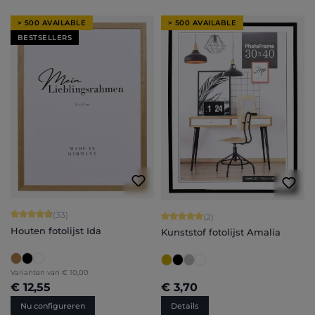
> 500 AVAILABLE
> 500 AVAILABLE
BESTSELLERS
Gemiddelde waardering van 4.79 van 5 sterren
(33)
Gemiddelde waardering van 5 van 5 
(2)
Houten fotolijst Ida
Kunststof fotolijst Amalia
Varianten van
€ 10,00
€ 12,55
€ 3,70
Nu configureren
Details