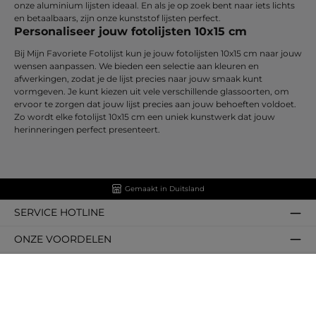
onze aluminium lijsten ideaal. En als je op zoek bent naar iets lichts
en betaalbaars, zijn onze kunststof lijsten perfect.
Personaliseer jouw fotolijsten 10x15 cm
Bij Mijn Favoriete Fotolijst kun je jouw fotolijsten 10x15 cm naar jouw
wensen aanpassen. We bieden een selectie aan kleuren en
afwerkingen, zodat je de lijst precies naar jouw smaak kunt
vormgeven. Je kunt kiezen uit vele verschillende glassoorten, om
ervoor te zorgen dat jouw lijst precies aan jouw behoeften voldoet.
Zo wordt elke fotolijst 10x15 cm een uniek kunstwerk dat jouw
herinneringen perfect presenteert.
Gemaakt in Duitsland
SERVICE HOTLINE
ONZE VOORDELEN
GECERTIFICEERD & ONDERSCHEIDEN
BETALINGS- & VERZENDMETHODEN