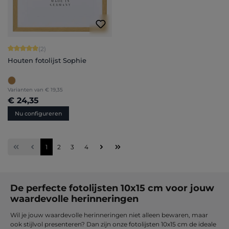
Gemiddelde waardering van 5 van 5 sterren
(2)
Houten fotolijst Sophie
Varianten van
€ 19,35
€ 24,35
Nu configureren
Pagina
Pagina
Pagina
Pagina
1
2
3
4
De perfecte fotolijsten 10x15 cm voor jouw
waardevolle herinneringen
Wil je jouw waardevolle herinneringen niet alleen bewaren, maar
ook stijlvol presenteren? Dan zijn onze fotolijsten 10x15 cm de ideale