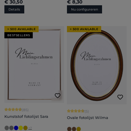
€ 30,50
€ 8,30
Details
Nu configureren
> 500 AVAILABLE
> 500 AVAILABLE
BESTSELLERS
Gemiddelde waardering van 4.71 van 5 sterren
(85)
Gemiddelde waardering van 4.8 van 
(5)
Kunststof fotolijst Sara
Ovale fotolijst Wilma
+
7