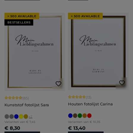
> 500 AVAILABLE
> 500 AVAILABLE
BESTSELLERS
Gemiddelde waardering van 5 van 5 
(13)
Gemiddelde waardering van 4.71 van 5 sterren
(85)
Houten fotolijst Carina
Kunststof fotolijst Sara
+
7
Varianten van
€ 7,45
Varianten van
€ 10,35
€ 8,30
€ 13,40