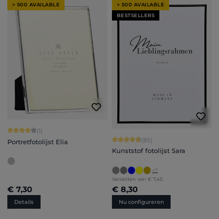
> 500 AVAILABLE
> 500 AVAILABLE
BESTSELLERS
Gemiddelde waardering van 4 van 5 sterren
(1)
Gemiddelde waardering van 4.71 van 
(85)
Portretfotolijst Elia
Kunststof fotolijst Sara
+
7
Varianten van
€ 7,45
€ 7,30
€ 8,30
Details
Nu configureren