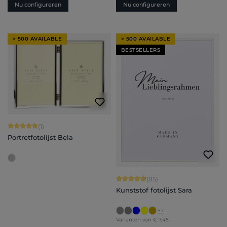
Nu configureren
Nu configureren
> 500 AVAILABLE
> 500 AVAILABLE
BESTSELLERS
Gemiddelde waardering van 5 van 5 sterren
(1)
Portretfotolijst Bela
Gemiddelde waardering van 4.71 van 
(85)
Kunststof fotolijst Sara
+
7
Varianten van
€ 7,45