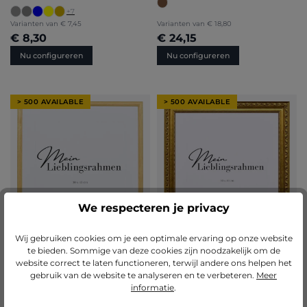
+
7
Varianten van
€ 7,45
Varianten van
€ 18,80
€ 8,30
€ 24,15
Nu configureren
Nu configureren
> 500 AVAILABLE
> 500 AVAILABLE
We respecteren je privacy
Wij gebruiken cookies om je een optimale ervaring op onze website
te bieden. Sommige van deze cookies zijn noodzakelijk om de
website correct te laten functioneren, terwijl andere ons helpen het
gebruik van de website te analyseren en te verbeteren.
Meer
Gemiddelde waardering van 5 van 5 
(4)
informatie
.
Gemiddelde waardering van 4.9 van 5 sterren
(20)
Vintage houten fotolijst
Houten fotolijst Ava