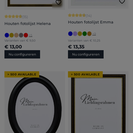
Gemiddelde waardering van 4.86 van
(14)
Gemiddelde waardering van 4.8 van 5 sterren
(15)
Houten fotolijst Emma
Houten fotolijst Helena
+
9
+
5
Varianten van
€ 9,50
Varianten van
€ 10,25
€ 13,00
€ 13,35
Nu configureren
Nu configureren
> 500 AVAILABLE
> 500 AVAILABLE