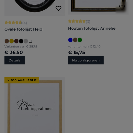
Gemiddelde waardering van 5 van 5 
(3)
Gemiddelde waardering van 4.75 van 5 sterren
(4)
Houten fotolijst Annelie
Ovale fotolijst Heidi
+
1
Varianten van
€ 28,75
Varianten van
€ 12,40
€ 36,50
€ 15,75
Details
Nu configureren
> 500 AVAILABLE