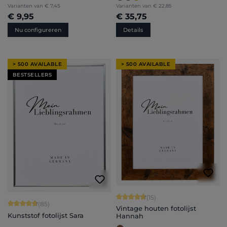
Varianten van
€ 7,45
Varianten van
€ 22,85
€ 9,95
€ 35,75
Nu configureren
Details
> 500 AVAILABLE
> 500 AVAILABLE
BESTSELLERS
Gemiddelde waardering van 4.87 van
(15)
Gemiddelde waardering van 4.71 van 5 sterren
(85)
Vintage houten fotolijst
Kunststof fotolijst Sara
Hannah