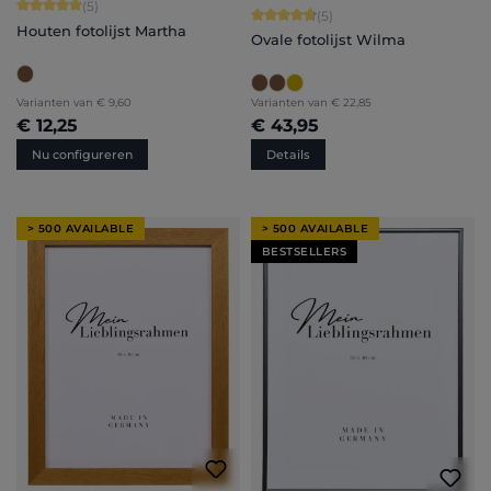
Gemiddelde waardering van 5 van 5 sterren
(5)
Gemiddelde waardering van 4.8 van 
(5)
Houten fotolijst Martha
Ovale fotolijst Wilma
Varianten van
€ 9,60
Varianten van
€ 22,85
€ 12,25
€ 43,95
Nu configureren
Details
> 500 AVAILABLE
> 500 AVAILABLE
BESTSELLERS