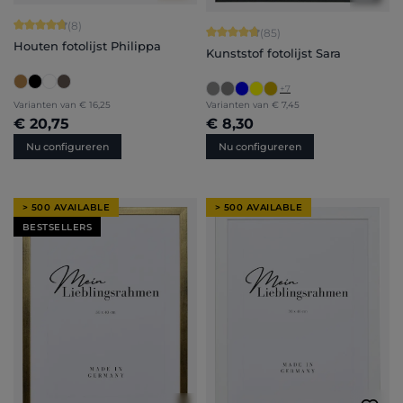
Gemiddelde waardering van 4.75 van 5 sterren
(8)
Gemiddelde waardering van 4.71 van 
(85)
Houten fotolijst Philippa
Kunststof fotolijst Sara
+
7
Varianten van
€ 16,25
Varianten van
€ 7,45
€ 20,75
€ 8,30
Nu configureren
Nu configureren
> 500 AVAILABLE
> 500 AVAILABLE
BESTSELLERS