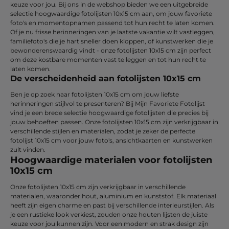
keuze voor jou. Bij ons in de webshop bieden we een uitgebreide
selectie hoogwaardige fotolijsten 10x15 cm aan, om jouw favoriete
foto's en momentopnamen passend tot hun recht te laten komen.
Of je nu frisse herinneringen van je laatste vakantie wilt vastleggen,
familiefoto's die je hart sneller doen kloppen, of kunstwerken die je
bewonderenswaardig vindt - onze fotolijsten 10x15 cm zijn perfect
om deze kostbare momenten vast te leggen en tot hun recht te
laten komen.
De verscheidenheid aan fotolijsten 10x15 cm
Ben je op zoek naar fotolijsten 10x15 cm om jouw liefste
herinneringen stijlvol te presenteren? Bij Mijn Favoriete Fotolijst
vind je een brede selectie hoogwaardige fotolijsten die precies bij
jouw behoeften passen. Onze fotolijsten 10x15 cm zijn verkrijgbaar in
verschillende stijlen en materialen, zodat je zeker de perfecte
fotolijst 10x15 cm voor jouw foto's, ansichtkaarten en kunstwerken
zult vinden.
Hoogwaardige materialen voor fotolijsten
10x15 cm
Onze fotolijsten 10x15 cm zijn verkrijgbaar in verschillende
materialen, waaronder hout, aluminium en kunststof. Elk materiaal
heeft zijn eigen charme en past bij verschillende interieurstijlen. Als
je een rustieke look verkiest, zouden onze houten lijsten de juiste
keuze voor jou kunnen zijn. Voor een modern en strak design zijn