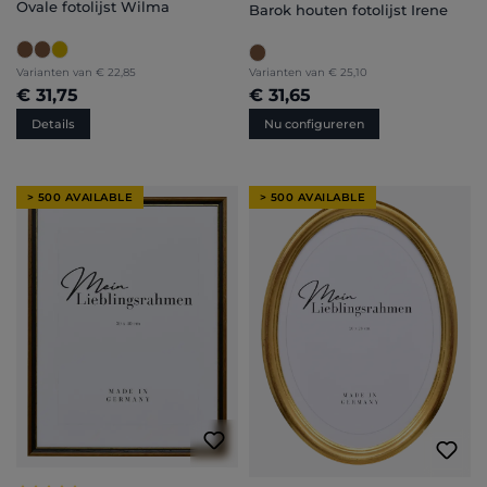
Ovale fotolijst Wilma
Barok houten fotolijst Irene
Varianten van
€ 22,85
Varianten van
€ 25,10
€ 31,75
€ 31,65
Details
Nu configureren
> 500 AVAILABLE
> 500 AVAILABLE