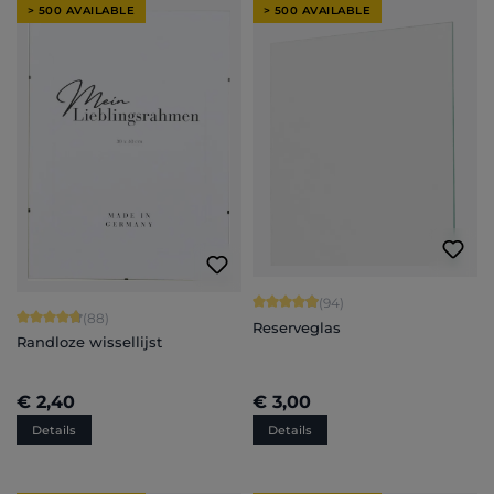
> 500 AVAILABLE
> 500 AVAILABLE
Gemiddelde waardering van 4.94 van
(94)
Gemiddelde waardering van 4.84 van 5 sterren
(88)
Reserveglas
Randloze wissellijst
€ 2,40
€ 3,00
Details
Details