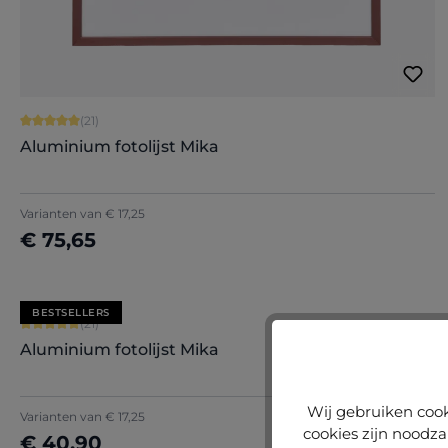
Gemiddelde waardering van 5 van 5 sterren
(21)
Aluminium fotolijst Mika
+
2
Varianten van
€ 17,25
€ 75,65
Nu configureren
BESTSELLERS
Gemiddelde waardering van 5 van 5 sterren
(21)
Aluminium fotolijst Mika
+
2
Wij gebruiken cook
Varianten van
€ 17,25
cookies zijn noodza
€ 40,90