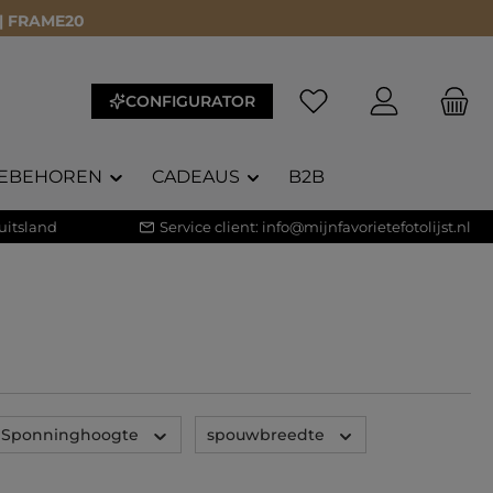
 | FRAME20
Je hebt 0 items op je 
CONFIGURATOR
EBEHOREN
CADEAUS
B2B
uitsland
Service client:
info@mijnfavorietefotolijst.nl
Sponninghoogte
spouwbreedte