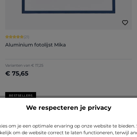
Gemiddelde waardering van 5 van 5 sterren
(21)
Aluminium fotolijst Mika
+
2
Varianten van
€ 17,25
€ 75,65
Nu configureren
BESTSELLERS
Gemiddelde waardering van 5 van 5 sterren
(21)
We respecteren je privacy
Aluminium fotolijst Mika
+
2
ies om je een optimale ervaring op onze website te biede
Varianten van
€ 17,25
kelijk om de website correct te laten functioneren, terwijl a
€ 58,10