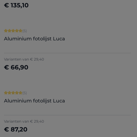
€ 135,10
Nu configureren
Gemiddelde waardering van 5 van 5 sterren
(5)
Aluminium fotolijst Luca
+
5
Varianten van
€ 29,40
€ 66,90
Nu configureren
Gemiddelde waardering van 5 van 5 sterren
(5)
Aluminium fotolijst Luca
+
5
Varianten van
€ 29,40
€ 87,20
Nu configureren