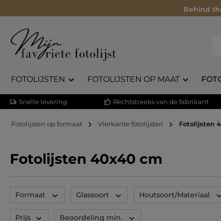
Behind th
FOTOLIJSTEN
FOTOLIJSTEN OP MAAT
FOT
Snelle levering
Rechtstreeks van de fabrikant
Fotolijsten op formaat
Vierkante fotolijsten
Fotolijsten
Fotolijsten 40x40 cm
Formaat
Glassoort
Houtsoort/Materiaal
Prijs
Beoordeling min.