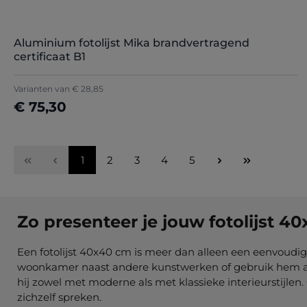
Aluminium fotolijst Mika brandvertragend
certificaat B1
Varianten van
€ 28,85
€ 75,30
Details
Pagina
Pagina
Pagina
Pagina
Pagina
1
2
3
4
5
Zo presenteer je jouw fotolijst 4
Een fotolijst 40x40 cm is meer dan alleen een eenvoudige 
woonkamer naast andere kunstwerken of gebruik hem als c
hij zowel met moderne als met klassieke interieurstijl
zichzelf spreken.