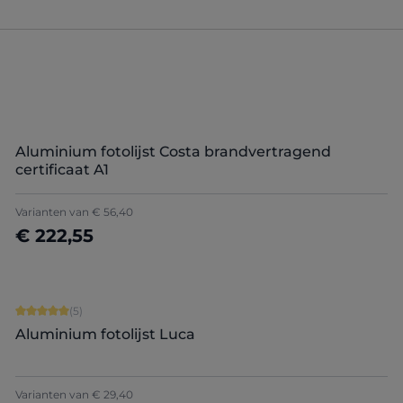
Aluminium fotolijst Costa brandvertragend
certificaat A1
Varianten van
€ 56,40
€ 222,55
Details
Gemiddelde waardering van 5 van 5 sterren
(5)
Aluminium fotolijst Luca
+
5
Varianten van
€ 29,40