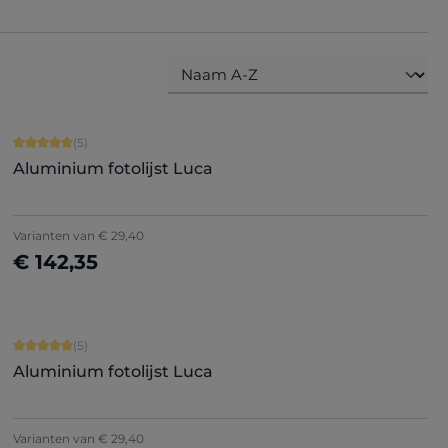
Gemiddelde waardering van 5 van 5 sterren
(5)
Aluminium fotolijst Luca
+
5
Varianten van
€ 29,40
€ 142,35
Nu configureren
Gemiddelde waardering van 5 van 5 sterren
(5)
Aluminium fotolijst Luca
+
5
Varianten van
€ 29,40