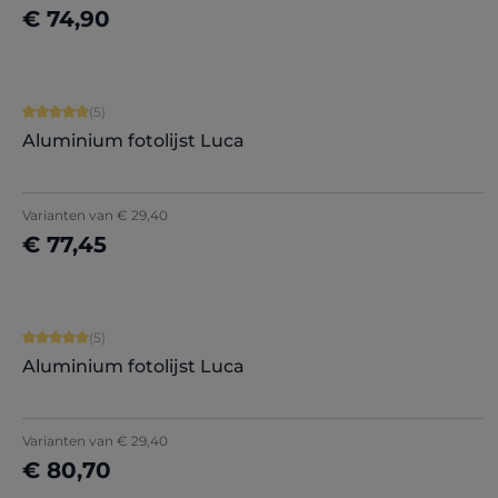
€ 74,90
Nu configureren
Gemiddelde waardering van 5 van 5 sterren
(5)
Aluminium fotolijst Luca
+
5
Varianten van
€ 29,40
€ 77,45
Nu configureren
Gemiddelde waardering van 5 van 5 sterren
(5)
Aluminium fotolijst Luca
+
5
Varianten van
€ 29,40
€ 80,70
Nu configureren