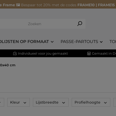
e Frame 🖼️
Bespaar tot 20% met de codes
FRAME10 | FRAME15
OLIJSTEN OP FORMAAT
PASSE-PARTOUTS
TO
Individueel voor jou gemaakt
Gemaakt in D
 40x40 cm
Kleur
Lijstbreedte
Profielhoogte