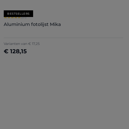
BESTSELLERS
Gemiddelde waardering van 5 van 5 sterren
(21)
Aluminium fotolijst Mika
Varianten van
€ 17,25
€ 128,15