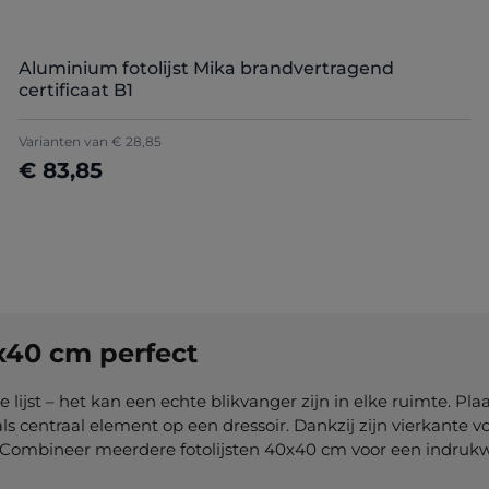
Aluminium fotolijst Mika brandvertragend
certificaat B1
Varianten van
€ 28,85
€ 83,85
Details
0x40 cm perfect
lijst – het kan een echte blikvanger zijn in elke ruimte. Pla
entraal element op een dressoir. Dankzij zijn vierkante vor
en. Combineer meerdere fotolijsten 40x40 cm voor een indru