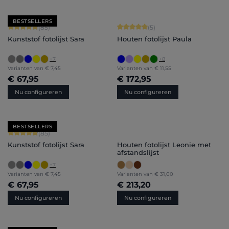
BESTSELLERS
Gemiddelde waardering van 4.71 van 5 sterren
Gemiddelde waardering van 5 van 5 
(85)
(5)
Kunststof fotolijst Sara
Houten fotolijst Paula
+
7
+
8
Varianten van
€ 7,45
Varianten van
€ 11,55
€ 67,95
€ 172,95
Nu configureren
Nu configureren
BESTSELLERS
Gemiddelde waardering van 4.71 van 5 sterren
(85)
Kunststof fotolijst Sara
Houten fotolijst Leonie met
afstandslijst
+
7
Varianten van
€ 7,45
Varianten van
€ 31,00
€ 67,95
€ 213,20
Nu configureren
Nu configureren