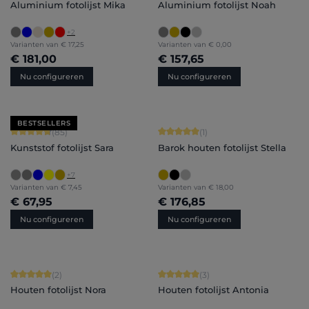
Aluminium fotolijst Mika
Aluminium fotolijst Noah
+
2
Varianten van
€ 17,25
Varianten van
€ 0,00
€ 181,00
€ 157,65
Nu configureren
Nu configureren
BESTSELLERS
Gemiddelde waardering van 4.71 van 5 sterren
Gemiddelde waardering van 5 van 5 
(85)
(1)
Kunststof fotolijst Sara
Barok houten fotolijst Stella
+
7
Varianten van
€ 7,45
Varianten van
€ 18,00
€ 67,95
€ 176,85
Nu configureren
Nu configureren
Gemiddelde waardering van 5 van 5 sterren
Gemiddelde waardering van 5 van 5 
(2)
(3)
Houten fotolijst Nora
Houten fotolijst Antonia