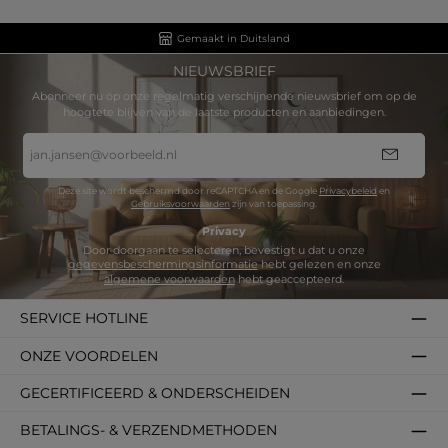
Gemaakt in Duitsland
NIEUWSBRIEF
Abonneer nu op onze regelmatig verschijnende nieuwsbrief om op de
hoogtete blijven van de laatste producten en aanbiedingen.
E-
mailadres
*
Deze site wordt beschermd door reCAPTCHA en de Google
Privacybeleid
en
Gebruiksvoorwaarden
zijn van toepassing.
Privacy
Door doorgaan te selecteren, bevestigt u dat u onze
gegevensbeschermingsinformatie
hebt gelezen en onze
algemene voorwaarden
hebt geaccepteerd.
SERVICE HOTLINE
ONZE VOORDELEN
GECERTIFICEERD & ONDERSCHEIDEN
BETALINGS- & VERZENDMETHODEN