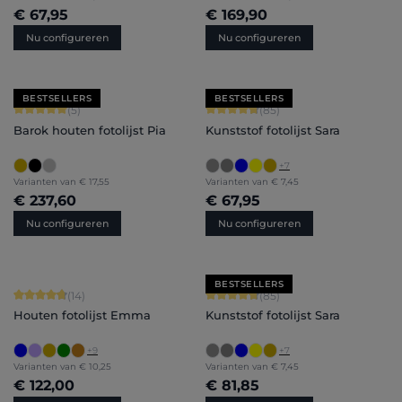
€ 67,95
€ 169,90
Nu configureren
Nu configureren
BESTSELLERS
BESTSELLERS
Gemiddelde waardering van 5 van 5 sterren
Gemiddelde waardering van 4.71 van 
(5)
(85)
Barok houten fotolijst Pia
Kunststof fotolijst Sara
+
7
Varianten van
€ 17,55
Varianten van
€ 7,45
€ 237,60
€ 67,95
Nu configureren
Nu configureren
BESTSELLERS
Gemiddelde waardering van 4.86 van 5 sterren
Gemiddelde waardering van 4.71 van 
(14)
(85)
Houten fotolijst Emma
Kunststof fotolijst Sara
+
9
+
7
Varianten van
€ 10,25
Varianten van
€ 7,45
€ 122,00
€ 81,85