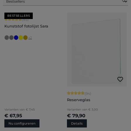
BESTSELLERS
Gemiddelde waardering van 4.71 van 5 sterren
(85)
Kunststof fotolijst Sara
+
7
Gemiddelde waardering van 4.94 van
(94)
Reserveglas
Varianten van
€ 7,45
Varianten van
€ 3,00
€ 67,95
€ 79,90
Nu configureren
Details