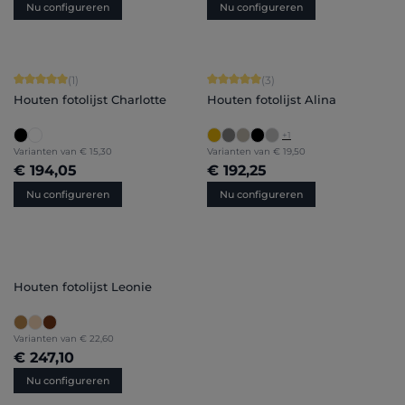
Nu configureren
Nu configureren
Gemiddelde waardering van 5 van 5 sterren
Gemiddelde waardering van 5 van 5 
(1)
(3)
Houten fotolijst Charlotte
Houten fotolijst Alina
+
1
Varianten van
€ 15,30
Varianten van
€ 19,50
€ 194,05
€ 192,25
Nu configureren
Nu configureren
Houten fotolijst Leonie
Varianten van
€ 22,60
€ 247,10
Nu configureren