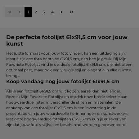
Pagina
Pagina
Pagina
Pagina
1
2
3
4
De perfecte fotolijst 61x91,5 cm voor jouw
kunst
Het juiste formaat voor jouw foto vinden, kan een uitdaging zijn.
Maar als je een foto hebt van 61x91,5 cm, dan heb je geluk. Bij Mijn
Favoriete Fotolijst vind je de ideale fotolijst 61x91,5 cm, die niet alleen
optimaal past, maar ook een vleugje stijl en elegantie in elke ruimte
brengt.
Koop vandaag nog jouw fotolijst 61x91,5 cm
Als je een fotolijst 61x91,5 cm wilt kopen, aarzel dan niet langer.
Bezoek Mijn Favoriete Fotolijst en ontdek onze brede selectie aan
hoogwaardige lijsten in verschillende stijlen en materialen. De
aankoop van een fotolijst 61x91,5 cm is een investering in de
presentatie van jouw waardevolle herinneringen en kunstwerken.
Met onze hoogwaardige fotolijsten 61x91,5 cm kun je er zeker van
zijn dat jouw foto's stijlvol en beschermd worden gepresenteerd.