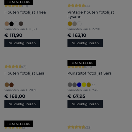
BESTSELLERS
Gemiddelde waardering van 5 van 5 sterren
Gemiddelde waardering van 5 van 5 
(10)
(4)
Houten fotolijst Thea
Vintage houten fotolijst
Lysann
Varianten van
€ 10,30
Varianten van
€ 22,90
€ 111,90
€ 163,10
Nu configureren
Nu configureren
BESTSELLERS
Gemiddelde waardering van 4.67 van 5 sterren
Gemiddelde waardering van 4.71 van 
(3)
(85)
Houten fotolijst Lara
Kunststof fotolijst Sara
+
7
Varianten van
€ 20,30
Varianten van
€ 7,45
€ 168,00
€ 67,95
Nu configureren
Nu configureren
BESTSELLERS
Gemiddelde waardering van 5 van 5 sterren
Gemiddelde waardering van 4.91 van 
(21)
(23)