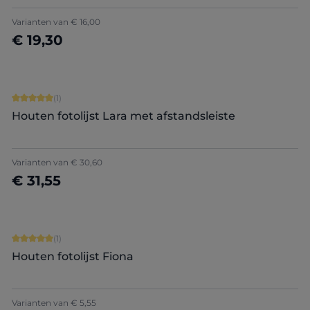
+
1
Varianten van
€ 16,00
€ 19,30
Nu configureren
Gemiddelde waardering van 5 van 5 sterren
(1)
Houten fotolijst Lara met afstandsleiste
Varianten van
€ 30,60
€ 31,55
Nu configureren
Gemiddelde waardering van 5 van 5 sterren
(1)
Houten fotolijst Fiona
Varianten van
€ 5,55