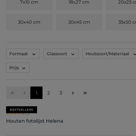
7x10 cm
18x27 cm
20x25 
30x40 cm
30x45 cm
35x50 
Formaat
Glassoort
Houtsoort/Materiaal
Prijs
Pagina
Pagina
Pagina
1
2
3
BESTSELLERS
Gemiddelde waardering van 4.8 van 5 sterren
(15)
Houten fotolijst Helena