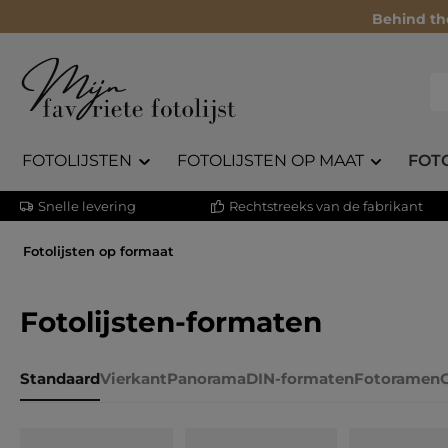
Behind th
FOTOLIJSTEN
FOTOLIJSTEN OP MAAT
FOT
Snelle levering
Rechtstreeks van de fabrikant
Fotolijsten op formaat
Fotolijsten-formaten
Standaard
Vierkant
Panorama
DIN-formaten
Fotoramen
G