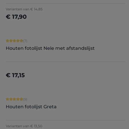
Varianten van
€ 14,85
€ 17,90
Nu configureren
Gemiddelde waardering van 4.71 van 5 sterren
(7)
Houten fotolijst Nele met afstandslijst
+
5
€ 17,15
Nu configureren
Gemiddelde waardering van 4.89 van 5 sterren
(9)
Houten fotolijst Greta
+
8
Varianten van
€ 13,50