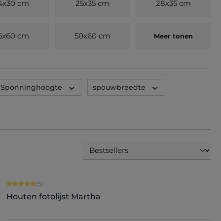
4x30 cm
25x35 cm
28x35 cm
5x60 cm
50x60 cm
Meer tonen
Sponninghoogte
spouwbreedte
Gemiddelde waardering van 5 van 5 sterren
(5)
Houten fotolijst Martha