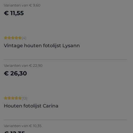
Varianten van
€ 9,60
€ 11,55
Nu configureren
Gemiddelde waardering van 5 van 5 sterren
(4)
Vintage houten fotolijst Lysann
Varianten van
€ 22,90
€ 26,30
Nu configureren
Gemiddelde waardering van 5 van 5 sterren
(13)
Houten fotolijst Carina
Varianten van
€ 10,35