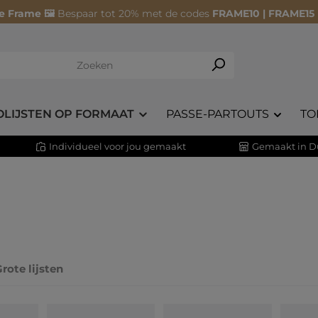
e Frame 🖼️
Bespaar tot 20% met de codes
FRAME10 | FRAME15
OLIJSTEN OP FORMAAT
PASSE-PARTOUTS
TO
Individueel voor jou gemaakt
Gemaakt in D
rote lijsten