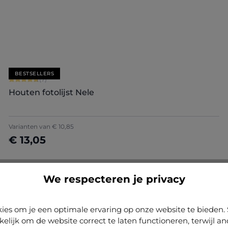
Nu configureren
BESTSELLERS
Gemiddelde waardering van 4.71 van 5 sterren
(7)
Houten fotolijst Nele
+
5
Varianten van
€ 10,85
€ 13,05
Nu configureren
We respecteren je privacy
Gemiddelde waardering van 5 van 5 sterren
(2)
Houten fotolijst Nora
ies om je een optimale ervaring op onze website te biede
kelijk om de website correct te laten functioneren, terwijl a