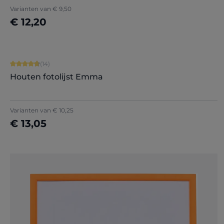
+
5
Varianten van
€ 9,50
€ 12,20
Nu configureren
Gemiddelde waardering van 4.86 van 5 sterren
(14)
Houten fotolijst Emma
+
9
Varianten van
€ 10,25
€ 13,05
Nu configureren