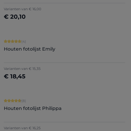
+
1
Varianten van
€ 16,00
€ 20,10
Nu configureren
Gemiddelde waardering van 5 van 5 sterren
(4)
Houten fotolijst Emily
Varianten van
€ 15,35
€ 18,45
Nu configureren
Gemiddelde waardering van 4.75 van 5 sterren
(8)
Houten fotolijst Philippa
Varianten van
€ 16,25