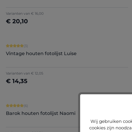
+
1
Varianten van
€ 16,00
€ 20,10
Nu configureren
Gemiddelde waardering van 5 van 5 sterren
(3)
Vintage houten fotolijst Luise
Varianten van
€ 12,05
€ 14,35
Nu configureren
Gemiddelde waardering van 5 van 5 sterren
(6)
Barok houten fotolijst Naomi
Wij gebruiken cook
cookies zijn noodza