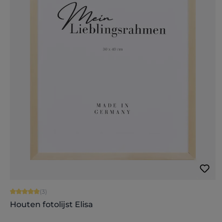
Gemiddelde waardering van 5 van 5 sterren
(3)
Houten fotolijst Elisa