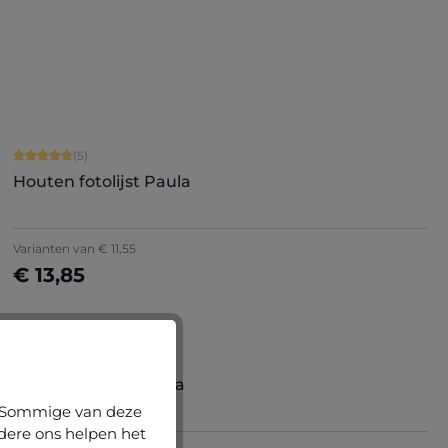
Nu configureren
Gemiddelde waardering van 5 van 5 sterren
(5)
Houten fotolijst Paula
+
8
Varianten van
€ 11,55
€ 13,85
Nu configureren
Gemiddelde waardering van 5 van 5 sterren
(3)
Houten fotolijst Alina
n. Sommige van deze
ndere ons helpen het
+
1