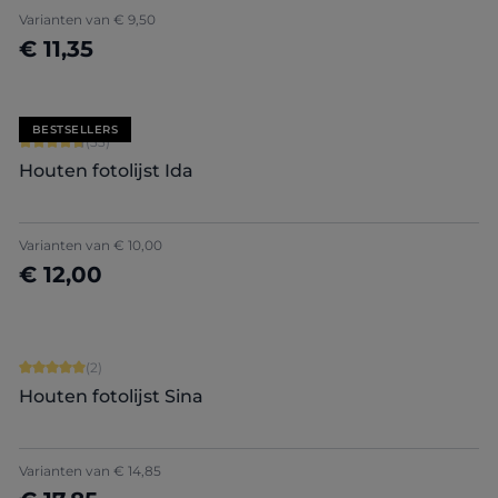
+
5
Varianten van
€ 9,50
€ 11,35
Nu configureren
BESTSELLERS
Gemiddelde waardering van 4.79 van 5 sterren
(33)
Houten fotolijst Ida
Varianten van
€ 10,00
€ 12,00
Nu configureren
Gemiddelde waardering van 5 van 5 sterren
(2)
Houten fotolijst Sina
Varianten van
€ 14,85