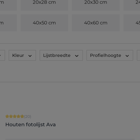
cm
20x28 cm
20x30 cm
2
cm
40x50 cm
40x60 cm
4
Kleur
Lijstbreedte
Profielhoogte
Gemiddelde waardering van 4.9 van 5 sterren
(20)
Houten fotolijst Ava