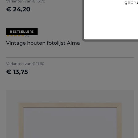
Varianten van
€ 16,70
gebru
€ 24,20
Nu configureren
BESTSELLERS
Gemiddelde waardering van 5 van 5 sterren
(6)
Vintage houten fotolijst Alma
Varianten van
€ 11,60
€ 13,75
Nu configureren