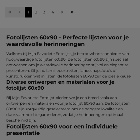
Pagina
Pagina
Pagina
Pagina
1
2
3
4
Fotolijsten 60x90 - Perfecte lijsten voor je
waardevolle herinneringen
Welkom bij Mijn Favoriete Fotolijst, je betrouwbare aanbieder van
hoogwaardige fotolijsten 60x90. De fotolijsten 60x90 zijn speciaal
ontworpen om je waardevolle herinneringen stijlvol en elegant te
presenteren. Of je nu familieportretten, landschapsfoto's of
kunstdrukken wilt inlijsten, de fotolijsten 60x90 zijn de ideale keuze.
Diverse ontwerpen en materialen voor je
fotolijst 60x90
Bij Mijn Favoriete Fotolijst bieden we je een breed scala aan
ontwerpen en materialen voor je fotolijst 60x90 aan. De fotolijsten
60x90 zijn zorgvuldig geselecteerd om de hoogste kwaliteit en
duurzaamheid te garanderen, zodat je herinneringen optimaal
beschermd zijn.
Fotolijsten 60x90 voor een individuele
presentatie