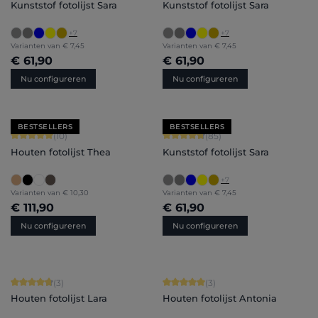
Kunststof fotolijst Sara
Kunststof fotolijst Sara
+
7
+
7
Varianten van
€ 7,45
Varianten van
€ 7,45
€ 61,90
€ 61,90
Nu configureren
Nu configureren
BESTSELLERS
BESTSELLERS
Gemiddelde waardering van 5 van 5 sterren
Gemiddelde waardering van 4.71 van 
(10)
(85)
Houten fotolijst Thea
Kunststof fotolijst Sara
+
7
Varianten van
€ 10,30
Varianten van
€ 7,45
€ 111,90
€ 61,90
Nu configureren
Nu configureren
Gemiddelde waardering van 4.67 van 5 sterren
Gemiddelde waardering van 5 van 5 
(3)
(3)
Houten fotolijst Lara
Houten fotolijst Antonia