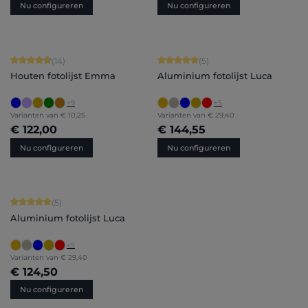
Nu configureren
Nu configureren
Gemiddelde waardering van 4.86 van 5 sterren
Gemiddelde waardering van 5 van 5 
(14)
(5)
Houten fotolijst Emma
Aluminium fotolijst Luca
+
9
+
5
Varianten van
€ 10,25
Varianten van
€ 29,40
€ 122,00
€ 144,55
Nu configureren
Nu configureren
Gemiddelde waardering van 5 van 5 sterren
(5)
Aluminium fotolijst Luca
+
5
Varianten van
€ 29,40
€ 124,50
Nu configureren