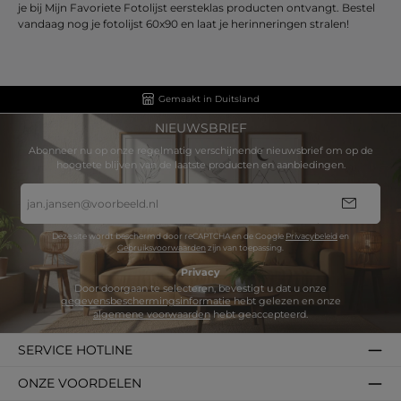
je bij Mijn Favoriete Fotolijst eersteklas producten ontvangt. Bestel
vandaag nog je fotolijst 60x90 en laat je herinneringen stralen!
Gemaakt in Duitsland
NIEUWSBRIEF
Abonneer nu op onze regelmatig verschijnende nieuwsbrief om op de
hoogtete blijven van de laatste producten en aanbiedingen.
E-
mailadres
*
Deze site wordt beschermd door reCAPTCHA en de Google
Privacybeleid
en
Gebruiksvoorwaarden
zijn van toepassing.
Privacy
Door doorgaan te selecteren, bevestigt u dat u onze
gegevensbeschermingsinformatie
hebt gelezen en onze
algemene voorwaarden
hebt geaccepteerd.
SERVICE HOTLINE
ONZE VOORDELEN