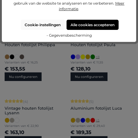
gebruik van de website te analyseren en te verbeteren.
Meer
€ 203,30
€ 222,70
informatie
.
Nu configureren
Details
Cookie-instellingen
Alle cookies accepteren
- Gegevensbescherming
Gemiddelde waardering van 4.75 van 5 sterren
Gemiddelde waardering van 5 van 5 
(8)
(5)
Houten fotolijst Philippa
Houten fotolijst Paula
+
8
Varianten van
€ 16,25
Varianten van
€ 11,55
€ 153,55
€ 128,10
Nu configureren
Nu configureren
Gemiddelde waardering van 5 van 5 sterren
Gemiddelde waardering van 5 van 5 
(4)
(5)
Vintage houten fotolijst
Aluminium fotolijst Luca
Lysann
+
5
Varianten van
€ 22,90
Varianten van
€ 29,40
€ 163,10
€ 189,35