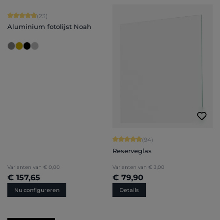
Gemiddelde waardering van 4.91 van 5 sterren
(23)
Aluminium fotolijst Noah
Gemiddelde waardering van 4.94 van
(94)
Reserveglas
Varianten van
€ 0,00
Varianten van
€ 3,00
€ 157,65
€ 79,90
Nu configureren
Details