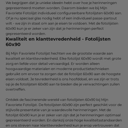
We begrijpen dat je unieke ideeën hebt over hoe je herinneringen
gepresenteerd moeten worden. Daarom bieden we bij Mijn
Favoriete Fotolijst individueel configureerbare fotolijsten 60x90 aan.
Of je nu speciaal glas nodig hebt of een individueel passe-partout
wilt - we zijn in staat om aan je eisen te voldoen. Met de fotolijsten
60x90 kun je er zeker van zijn dat je herinneringen perfect
gepresenteerd worden.
Kwaliteit en klanttevredenheid - Fotolijsten
60x90
Bij Mijn Favoriete Fotolijst hechten we de grootste waarde aan
kwaliteit en klanttevredenheid. Elke fotolijst 60x90 wordt met grote
zorg en liefde voor detail vervaardigd. Er worden alleen
hoogwaardige materialen en moderne productietechnieken
gebruikt om ervoor te zorgen dat de fotolijst 60x90 aan de hoogste
eisen voldoet. Je tevredenheid is ons hoofddoel, en we zijn er trots
op je de fotolijsten 60x90 aan te bieden die je verwachtingen zullen
overtreffen.
Ontdek de fascinerende wereld van fotolijsten 60x90 bij Mijn
Favoriete Fotolijst. De fotolijsten 60x90 zijn perfect geschikt voor de
stijlvolle presentatie van je waardevolle herinneringen. Met de
fotolijst 60x90 kun je er zeker van zijn dat je herinneringen optimaal
gepresenteerd worden. En dankzij onze hoge kwaliteitsstandaarden
en ons streven naar klanttevredenheid kun je erop vertrouwen dat