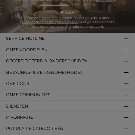
Deze site wordt beschermd door reCAPTCHA en de Google
Privacybeleid
en
Gebruiksvoorwaarden
zijn van toepassing.
Privacy
Door doorgaan te selecteren, bevestigt u dat u onze
gegevensbeschermingsinformatie
hebt gelezen en onze
algemene voorwaarden
hebt geaccepteerd.
SERVICE HOTLINE
ONZE VOORDELEN
GECERTIFICEERD & ONDERSCHEIDEN
BETALINGS- & VERZENDMETHODEN
OVER ONS
ONZE COMMUNITIES
DIENSTEN
INFORMATIE
POPULAIRE CATEGORIEËN