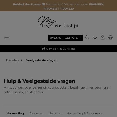
Behind the Frame 🖼️
Bespaar tot 20% met de codes
FRAME10 |
FRAME15 | FRAME20
Je hebt 0 ite
CONFIGURATOR
Gemaakt in Duitsland
Diensten
Veelgestelde vragen
Hulp & Veelgestelde vragen
Antwoorden over verzending, producten, betalingen, herroeping en
retourneren, en klachten.
Verzending
Producten
Betaling
Herroeping & Retourneren