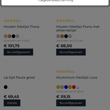
- Gegevensbescherming
Nu configureren
Details
Gemiddelde waardering van 5 van 5 sterren
Gemiddelde waardering van 5 van 5 
(1)
(1)
Houten fotolijst Fiona
Houten fotolijst Fiona met
afstandslijst
Varianten van
€ 5,55
Varianten van
€ 21,40
€ 101,75
€ 68,50
Nu configureren
Nu configureren
Gemiddelde waardering van 5 van 5 
(5)
Lp-lijst Paula groot
Aluminium fotolijst Luca
+
5
Varianten van
€ 29,40
€ 69,45
€ 59,15
Details
Nu configureren