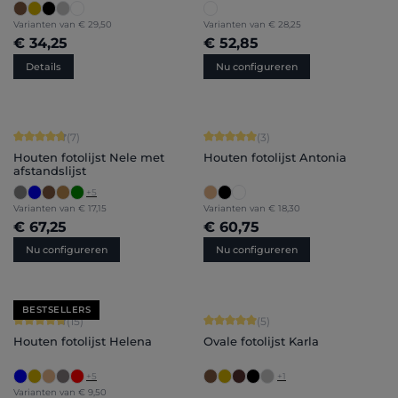
Varianten van
€ 29,50
Varianten van
€ 28,25
€ 34,25
€ 52,85
Details
Nu configureren
Gemiddelde waardering van 4.71 van 5 sterren
Gemiddelde waardering van 5 van 5 
(7)
(3)
Houten fotolijst Nele met
Houten fotolijst Antonia
afstandslijst
+
5
Varianten van
€ 17,15
Varianten van
€ 18,30
€ 67,25
€ 60,75
Nu configureren
Nu configureren
BESTSELLERS
Gemiddelde waardering van 4.8 van 5 sterren
Gemiddelde waardering van 5 van 5 
(15)
(5)
Houten fotolijst Helena
Ovale fotolijst Karla
+
5
+
1
Varianten van
€ 9,50