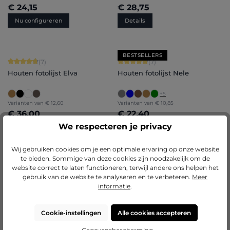
€ 24,15
€ 28,75
Nu configureren
Details
BESTSELLERS
Gemiddelde waardering van 4.86 van 5 sterren
Gemiddelde waardering van 4.71 van 
(7)
(7)
Houten fotolijst Elva
Houten fotolijst Nele
+
5
Varianten van
€ 12,60
Varianten van
€ 10,85
€ 36,00
€ 22,40
We respecteren je privacy
Nu configureren
Nu configureren
Wij gebruiken cookies om je een optimale ervaring op onze website
te bieden. Sommige van deze cookies zijn noodzakelijk om de
Gemiddelde waardering van 5 van 5 sterren
Gemiddelde waardering van 4.75 van
website correct te laten functioneren, terwijl andere ons helpen het
(5)
(4)
gebruik van de website te analyseren en te verbeteren.
Meer
Houten fotolijst Paula
Ovale fotolijst Heidi
informatie
.
+
8
+
1
Varianten van
€ 11,55
Varianten van
€ 28,75
Cookie-instellingen
Alle cookies accepteren
€ 26,60
€ 46,10