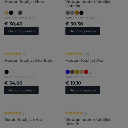
Houten fotolijst Nora
Vintage houten fotolijst
Isabella
Varianten van
€ 13,90
Varianten van
€ 20,45
€ 30,40
€ 30,30
Nu configureren
Nu configureren
Gemiddelde waardering van 5 van 5 sterren
Gemiddelde waardering van 4.9 van 
(1)
(20)
Houten fotolijst Charlotte
Houten fotolijst Ava
+
5
Varianten van
€ 15,30
Varianten van
€ 9,50
€ 34,00
€ 19,10
Nu configureren
Nu configureren
Gemiddelde waardering van 4.67 van 5 sterren
Gemiddelde waardering van 5 van 5 
(3)
(2)
Ronde fotolijst Irma
Vintage houten fotolijst
Rosalie