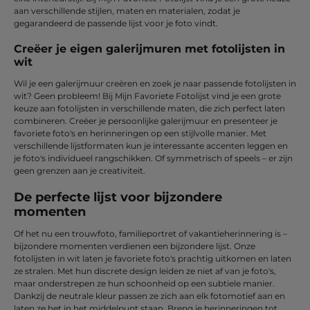
aan verschillende stijlen, maten en materialen, zodat je
gegarandeerd de passende lijst voor je foto vindt.
Creëer je eigen galerijmuren met fotolijsten in
wit
Wil je een galerijmuur creëren en zoek je naar passende fotolijsten in
wit? Geen probleem! Bij Mijn Favoriete Fotolijst vind je een grote
keuze aan fotolijsten in verschillende maten, die zich perfect laten
combineren. Creëer je persoonlijke galerijmuur en presenteer je
favoriete foto's en herinneringen op een stijlvolle manier. Met
verschillende lijstformaten kun je interessante accenten leggen en
je foto's individueel rangschikken. Of symmetrisch of speels – er zijn
geen grenzen aan je creativiteit.
De perfecte lijst voor bijzondere
momenten
Of het nu een trouwfoto, familieportret of vakantieherinnering is –
bijzondere momenten verdienen een bijzondere lijst. Onze
fotolijsten in wit laten je favoriete foto's prachtig uitkomen en laten
ze stralen. Met hun discrete design leiden ze niet af van je foto's,
maar onderstrepen ze hun schoonheid op een subtiele manier.
Dankzij de neutrale kleur passen ze zich aan elk fotomotief aan en
laten ze het in het middelpunt staan. Breng je herinneringen tot