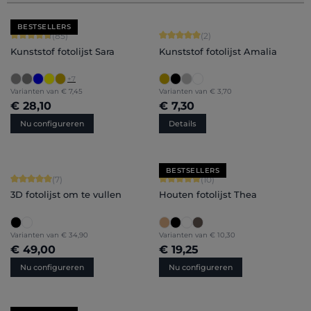
BESTSELLERS
Gemiddelde waardering van 4.71 van 5 sterren
Gemiddelde waardering van 5 van 5 
(85)
(2)
Kunststof fotolijst Sara
Kunststof fotolijst Amalia
+
7
Varianten van
€ 7,45
Varianten van
€ 3,70
€ 28,10
€ 7,30
Nu configureren
Details
BESTSELLERS
Gemiddelde waardering van 5 van 5 sterren
Gemiddelde waardering van 5 van 5 
(7)
(10)
3D fotolijst om te vullen
Houten fotolijst Thea
Varianten van
€ 34,90
Varianten van
€ 10,30
€ 49,00
€ 19,25
Nu configureren
Nu configureren