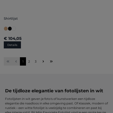
Shirtlijst
€ 104,05
Details
Pagina
Pagina
Pagina
1
2
3
De tijdloze elegantie van fotolijsten in wit
Fotolijsten in wit geven je foto's of kunstwerken een tijdloze
elegantie die naadloos in elke omgeving past. Of klassiek, modern of
rustiek – een witte fotolijst is veelzijdig te combineren en past bij
elke interieurstijl. Bij Mijn Favoriete Fotolijst vind je een grote keuze