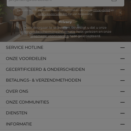
mailadres
*
Deze site wordt beschermd door reCAPTCHA en de Google
Privacybeleid
en
Gebruiksvoorwaarden
zijn van toepassing.
Privacy
Door doorgaan te selecteren, bevestigt u dat u onze
gegevensbeschermingsinformatie
hebt gelezen en onze
algemene voorwaarden
hebt geaccepteerd.
SERVICE HOTLINE
ONZE VOORDELEN
GECERTIFICEERD & ONDERSCHEIDEN
BETALINGS- & VERZENDMETHODEN
OVER ONS
ONZE COMMUNITIES
DIENSTEN
INFORMATIE