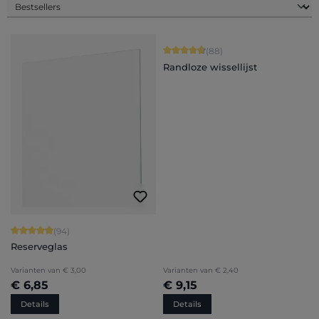
Gemiddelde waardering van 4.84 van
(88)
Randloze wissellijst
Gemiddelde waardering van 4.94 van 5 sterren
(94)
Reserveglas
Varianten van
€ 3,00
Varianten van
€ 2,40
€ 6,85
€ 9,15
Details
Details