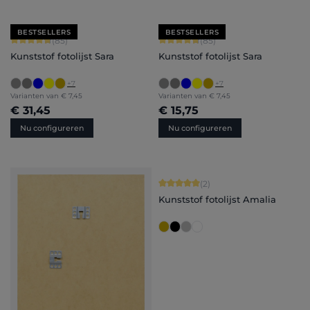
BESTSELLERS
BESTSELLERS
Gemiddelde waardering van 4.71 van 5 sterren
Gemiddelde waardering van 4.71 van 
(85)
(85)
Kunststof fotolijst Sara
Kunststof fotolijst Sara
+
7
+
7
Varianten van
€ 7,45
Varianten van
€ 7,45
€ 31,45
€ 15,75
Nu configureren
Nu configureren
Gemiddelde waardering van 5 van 5 
(2)
Kunststof fotolijst Amalia