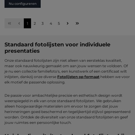
Nu configureren
Pagina
Pagina
Pagina
Pagina
Pagina
1
2
3
4
5
Standaard fotolijsten voor individuele
presentaties
Onze standaard fotolijsten zijn niet alleen van eersteklas kwaliteit,
maar ook nauwkeurig gemaakt om aan jouw wensen te voldoen. Of
je nu een collectie familiefoto's, een kunstwerk of een certificaat wilt
inlijsten, dankzij onze diverse
Fotolijsten op formaat
hebben we voor
elk motief de passende oplossing.
De passie voor ambachtelijke precisie en esthetisch design wordt
weerspiegeld in elk van onze standaard fotolijsten. We gebruiken
alleen hoogwaardige materialen om ervoor te zorgen dat jouw
herinneringen goed beschermd en tegelijkertijd stijlvol gepresenteerd
worden. Ontdek de diversiteit van onze standaard fotolijsten en geef
jouw ruimtes een persoonlijke touch.