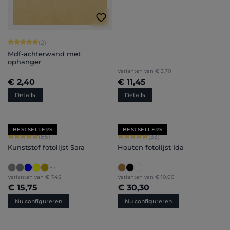
Gemiddelde waardering van 5 van 5 sterren
(2)
Mdf-achterwand met
ophanger
Varianten van
€ 3,70
€ 2,40
€ 11,45
Details
Details
BESTSELLERS
BESTSELLERS
Gemiddelde waardering van 4.71 van 5 sterren
Gemiddelde waardering van 4.79 van
(85)
(33)
Kunststof fotolijst Sara
Houten fotolijst Ida
+
7
Varianten van
€ 7,45
Varianten van
€ 10,00
€ 15,75
€ 30,30
Nu configureren
Nu configureren