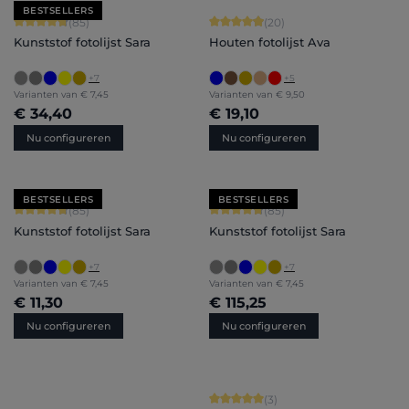
BESTSELLERS
Gemiddelde waardering van 4.71 van 5 sterren
Gemiddelde waardering van 4.9 van 
(85)
(20)
Kunststof fotolijst Sara
Houten fotolijst Ava
+
7
+
5
Varianten van
€ 7,45
Varianten van
€ 9,50
€ 34,40
€ 19,10
Nu configureren
Nu configureren
BESTSELLERS
BESTSELLERS
Gemiddelde waardering van 4.71 van 5 sterren
Gemiddelde waardering van 4.71 van 
(85)
(85)
Kunststof fotolijst Sara
Kunststof fotolijst Sara
+
7
+
7
Varianten van
€ 7,45
Varianten van
€ 7,45
€ 11,30
€ 115,25
Nu configureren
Nu configureren
Gemiddelde waardering van 5 van 5 
(3)