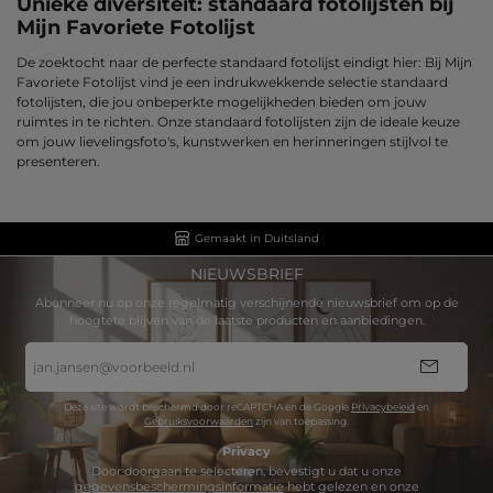
Unieke diversiteit: standaard fotolijsten bij
Mijn Favoriete Fotolijst
De zoektocht naar de perfecte standaard fotolijst eindigt hier: Bij Mijn
Favoriete Fotolijst vind je een indrukwekkende selectie standaard
fotolijsten, die jou onbeperkte mogelijkheden bieden om jouw
ruimtes in te richten. Onze standaard fotolijsten zijn de ideale keuze
om jouw lievelingsfoto's, kunstwerken en herinneringen stijlvol te
presenteren.
Gemaakt in Duitsland
NIEUWSBRIEF
Abonneer nu op onze regelmatig verschijnende nieuwsbrief om op de
hoogtete blijven van de laatste producten en aanbiedingen.
E-
mailadres
*
Deze site wordt beschermd door reCAPTCHA en de Google
Privacybeleid
en
Gebruiksvoorwaarden
zijn van toepassing.
Privacy
Door doorgaan te selecteren, bevestigt u dat u onze
gegevensbeschermingsinformatie
hebt gelezen en onze