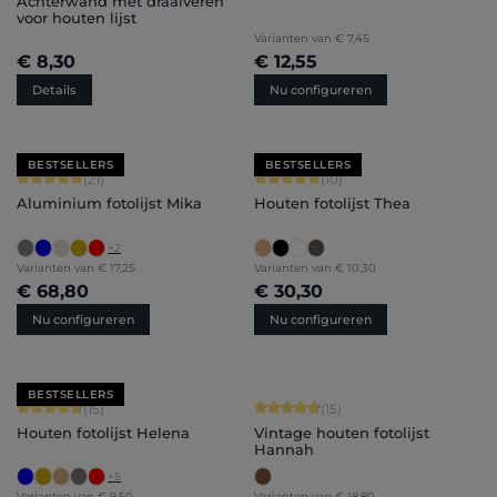
Achterwand met draaiveren
voor houten lijst
Varianten van
€ 7,45
€ 8,30
€ 12,55
Details
Nu configureren
BESTSELLERS
BESTSELLERS
Gemiddelde waardering van 5 van 5 sterren
Gemiddelde waardering van 5 van 5 
(21)
(10)
Aluminium fotolijst Mika
Houten fotolijst Thea
+
2
Varianten van
€ 17,25
Varianten van
€ 10,30
€ 68,80
€ 30,30
Nu configureren
Nu configureren
BESTSELLERS
Gemiddelde waardering van 4.8 van 5 sterren
Gemiddelde waardering van 4.87 van
(15)
(15)
Houten fotolijst Helena
Vintage houten fotolijst
Hannah
+
5
Varianten van
€ 9,50
Varianten van
€ 18,80