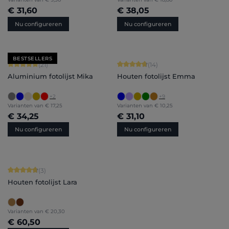
€ 31,60
€ 38,05
Nu configureren
Nu configureren
BESTSELLERS
Gemiddelde waardering van 5 van 5 sterren
Gemiddelde waardering van 4.86 van
(21)
(14)
Aluminium fotolijst Mika
Houten fotolijst Emma
+
2
+
9
Varianten van
€ 17,25
Varianten van
€ 10,25
€ 34,25
€ 31,10
Nu configureren
Nu configureren
Gemiddelde waardering van 4.67 van 5 sterren
(3)
Houten fotolijst Lara
Varianten van
€ 20,30
€ 60,50