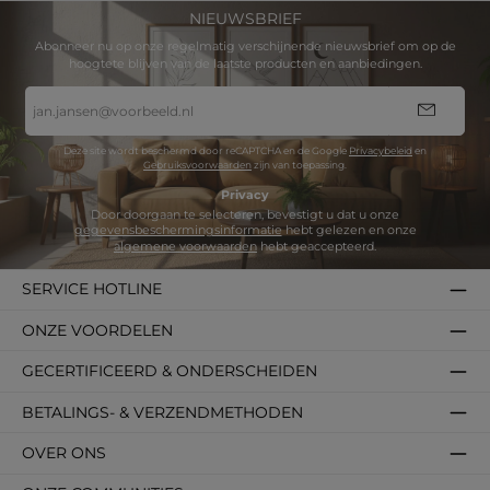
NIEUWSBRIEF
Abonneer nu op onze regelmatig verschijnende nieuwsbrief om op de
hoogtete blijven van de laatste producten en aanbiedingen.
E-
mailadres
*
Deze site wordt beschermd door reCAPTCHA en de Google
Privacybeleid
en
Gebruiksvoorwaarden
zijn van toepassing.
Privacy
Door doorgaan te selecteren, bevestigt u dat u onze
gegevensbeschermingsinformatie
hebt gelezen en onze
algemene voorwaarden
hebt geaccepteerd.
SERVICE HOTLINE
ONZE VOORDELEN
GECERTIFICEERD & ONDERSCHEIDEN
BETALINGS- & VERZENDMETHODEN
OVER ONS