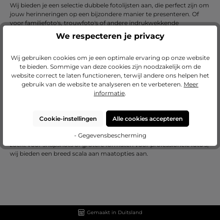
Wij bieden je een selectie dubbele fotolijsten aan, die perfect zijn om
jouw herinneringen op een bijzondere manier te presenteren. Of
voor familiefoto's, trouwfoto's of andere indrukwekkende
momenten, onze dubbele fotolijsten bieden je de mogelijkheid om
We respecteren je privacy
twee foto's op een elegante manier te presenteren en tegelijkertijd
een harmonieuze verbinding tussen hen te creëren.
Wij gebruiken cookies om je een optimale ervaring op onze website
Diverse dubbele fotolijsten voor elke stijl
te bieden. Sommige van deze cookies zijn noodzakelijk om de
website correct te laten functioneren, terwijl andere ons helpen het
Ons assortiment dubbele fotolijsten kenmerkt zich door een
gebruik van de website te analyseren en te verbeteren.
Meer
selectie van ontwerpen en materialen om ervoor te zorgen dat je de
informatie
.
perfecte lijst vindt die bij jouw individuele stijl past. Van glazen
fotolijsten tot elegante metalen lijsten, bij ons vind je zeker een
variant die bij jouw smaak past. Onze dubbele fotolijsten zijn
Cookie-instellingen
Alle cookies accepteren
bovendien verkrijgbaar in diverse maten om ervoor te zorgen dat je
- Gegevensbescherming
de juiste pasvorm voor jouw foto's vindt. Of je nu een kleine lijst
zoekt voor snapshots of grotere formaten voor professionele foto's,
wij bieden een breed scala aan maatopties aan.
Gemaakt in Duitsland