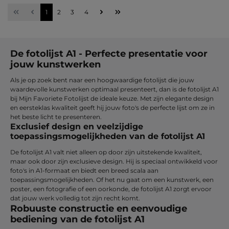
Pagina
Pagina
Pagina
Pagina
1
2
3
4
De fotolijst A1 - Perfecte presentatie voor
jouw kunstwerken
Als je op zoek bent naar een hoogwaardige fotolijst die jouw
waardevolle kunstwerken optimaal presenteert, dan is de fotolijst A1
bij Mijn Favoriete Fotolijst de ideale keuze. Met zijn elegante design
en eersteklas kwaliteit geeft hij jouw foto's de perfecte lijst om ze in
het beste licht te presenteren.
Exclusief design en veelzijdige
toepassingsmogelijkheden van de fotolijst A1
De fotolijst A1 valt niet alleen op door zijn uitstekende kwaliteit,
maar ook door zijn exclusieve design. Hij is speciaal ontwikkeld voor
foto's in A1-formaat en biedt een breed scala aan
toepassingsmogelijkheden. Of het nu gaat om een kunstwerk, een
poster, een fotografie of een oorkonde, de fotolijst A1 zorgt ervoor
dat jouw werk volledig tot zijn recht komt.
Robuuste constructie en eenvoudige
bediening van de fotolijst A1