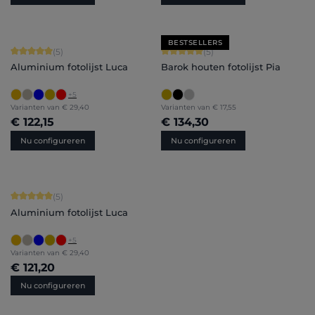
BESTSELLERS
Gemiddelde waardering van 5 van 5 sterren
Gemiddelde waardering van 5 van 5 
(5)
(5)
Aluminium fotolijst Luca
Barok houten fotolijst Pia
+
5
Varianten van
€ 29,40
Varianten van
€ 17,55
€ 122,15
€ 134,30
Nu configureren
Nu configureren
Gemiddelde waardering van 5 van 5 sterren
(5)
Aluminium fotolijst Luca
+
5
Varianten van
€ 29,40
€ 121,20
Nu configureren