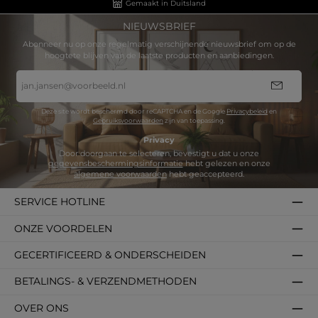
Gemaakt in Duitsland
NIEUWSBRIEF
Abonneer nu op onze regelmatig verschijnende nieuwsbrief om op de
hoogtete blijven van de laatste producten en aanbiedingen.
E-
mailadres
*
Deze site wordt beschermd door reCAPTCHA en de Google
Privacybeleid
en
Gebruiksvoorwaarden
zijn van toepassing.
Privacy
Door doorgaan te selecteren, bevestigt u dat u onze
gegevensbeschermingsinformatie
hebt gelezen en onze
algemene voorwaarden
hebt geaccepteerd.
SERVICE HOTLINE
ONZE VOORDELEN
GECERTIFICEERD & ONDERSCHEIDEN
BETALINGS- & VERZENDMETHODEN
OVER ONS