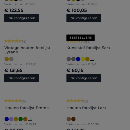
Varianten van
€ 0,00
Varianten van
€ 0,00
€ 122,55
€ 100,05
Nu configureren
Nu configureren
BESTSELLERS
Gemiddelde waardering van 5 van 5 sterren
Gemiddelde waardering van 4.71 van 
(4)
(85)
Vintage houten fotolijst
Kunststof fotolijst Sara
Lysann
+
7
Varianten van
€ 22,90
Varianten van
€ 7,45
€ 131,65
€ 60,15
Nu configureren
Nu configureren
Gemiddelde waardering van 4.86 van 5 sterren
Gemiddelde waardering van 4.67 van
(14)
(3)
Houten fotolijst Emma
Houten fotolijst Lara
+
9
Varianten van
€ 10,25
Varianten van
€ 20,30