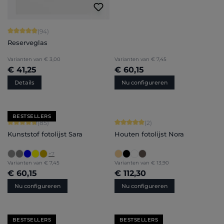
Gemiddelde waardering van 4.94 van 5 sterren
(94)
Reserveglas
Varianten van
€ 3,00
Varianten van
€ 7,45
€ 41,25
€ 60,15
Details
Nu configureren
BESTSELLERS
Gemiddelde waardering van 4.71 van 5 sterren
Gemiddelde waardering van 5 van 5 
(85)
(2)
Kunststof fotolijst Sara
Houten fotolijst Nora
+
7
Varianten van
€ 7,45
Varianten van
€ 13,90
€ 60,15
€ 112,30
Nu configureren
Nu configureren
BESTSELLERS
BESTSELLERS