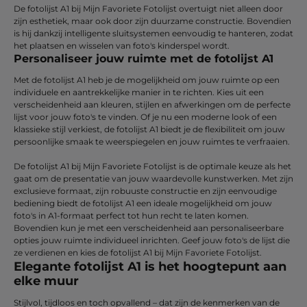
De fotolijst A1 bij Mijn Favoriete Fotolijst overtuigt niet alleen door
zijn esthetiek, maar ook door zijn duurzame constructie. Bovendien
is hij dankzij intelligente sluitsystemen eenvoudig te hanteren, zodat
het plaatsen en wisselen van foto's kinderspel wordt.
Personaliseer jouw ruimte met de fotolijst A1
Met de fotolijst A1 heb je de mogelijkheid om jouw ruimte op een
individuele en aantrekkelijke manier in te richten. Kies uit een
verscheidenheid aan kleuren, stijlen en afwerkingen om de perfecte
lijst voor jouw foto's te vinden. Of je nu een moderne look of een
klassieke stijl verkiest, de fotolijst A1 biedt je de flexibiliteit om jouw
persoonlijke smaak te weerspiegelen en jouw ruimtes te verfraaien.
De fotolijst A1 bij Mijn Favoriete Fotolijst is de optimale keuze als het
gaat om de presentatie van jouw waardevolle kunstwerken. Met zijn
exclusieve formaat, zijn robuuste constructie en zijn eenvoudige
bediening biedt de fotolijst A1 een ideale mogelijkheid om jouw
foto's in A1-formaat perfect tot hun recht te laten komen.
Bovendien kun je met een verscheidenheid aan personaliseerbare
opties jouw ruimte individueel inrichten. Geef jouw foto's de lijst die
ze verdienen en kies de fotolijst A1 bij Mijn Favoriete Fotolijst.
Elegante fotolijst A1 is het hoogtepunt aan
elke muur
Stijlvol, tijdloos en toch opvallend – dat zijn de kenmerken van de