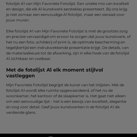
fotolijst A1 van Mijn Favoriete Fotolijst. Een unieke mix van kwaliteit
en design, die elk A1 kunstwerk eersteklas presenteert. Bij ons krijg
je niet zomaar een eenvoudige A1 fotolijst, maar een sieraad voor
jouw muren.
Elke fotolijst A1 van Mijn Favoriete Fotolijst is met de grootste zorg
en precisie vervaardigd om ervoor te zorgen dat jouw kunstwerk, of
het nu een foto, schilderij of print is, de optimale bescherming en
tegelijkertijd een indrukwekkende presentatie krijgt. De details, van
de materiaalkeuze tot de afwerking, zijn in elke hoek van de fotolijst
A1 zichtbaar en voelbaar.
Met de fotolijst A1 elk moment stijlvol
vastleggen
Mijn Favoriete Fotolijst begrijpt de kunst van het inlijsten. Met de
fotolijst A1 wordt elke ruimte opgewaardeerd, of het nu de
woonkamer, het kantoor of de slaapkamer is. Het gaat niet alleen
om een eenvoudige lijst – het is een bewijs van kwaliteit, elegantie
en oog voor detail. Geef jouw kunstwerken in de fotolijst A1 de
verdiende glans.