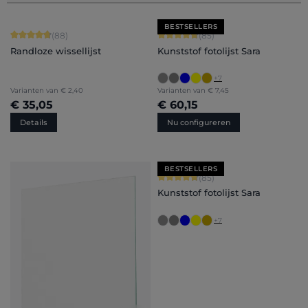
BESTSELLERS
Gemiddelde waardering van 4.84 van 5 sterren
Gemiddelde waardering van 4.71 van 
(88)
(85)
Randloze wissellijst
Kunststof fotolijst Sara
+
7
Varianten van
€ 2,40
Varianten van
€ 7,45
€ 35,05
€ 60,15
Details
Nu configureren
BESTSELLERS
Gemiddelde waardering van 4.71 van 
(85)
Kunststof fotolijst Sara
+
7