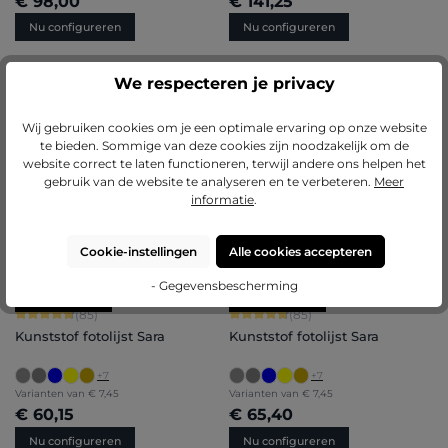
€ 98,00
€ 141,25
Nu configureren
Nu configureren
We respecteren je privacy
BESTSELLERS
BESTSELLERS
Gemiddelde waardering van 4.71 van 5 sterren
Gemiddelde waardering van 5 van 5 
(85)
(21)
Wij gebruiken cookies om je een optimale ervaring op onze website
Kunststof fotolijst Sara
Aluminium fotolijst Mika
te bieden. Sommige van deze cookies zijn noodzakelijk om de
website correct te laten functioneren, terwijl andere ons helpen het
+
7
+
2
gebruik van de website te analyseren en te verbeteren.
Meer
Varianten van
€ 7,45
Varianten van
€ 17,25
informatie
.
€ 60,15
€ 168,85
Nu configureren
Nu configureren
Cookie-instellingen
Alle cookies accepteren
- Gegevensbescherming
BESTSELLERS
BESTSELLERS
Gemiddelde waardering van 4.71 van 5 sterren
Gemiddelde waardering van 4.71 van 
(85)
(85)
Kunststof fotolijst Sara
Kunststof fotolijst Sara
+
7
+
7
Varianten van
€ 7,45
Varianten van
€ 7,45
€ 60,15
€ 65,40
Nu configureren
Nu configureren