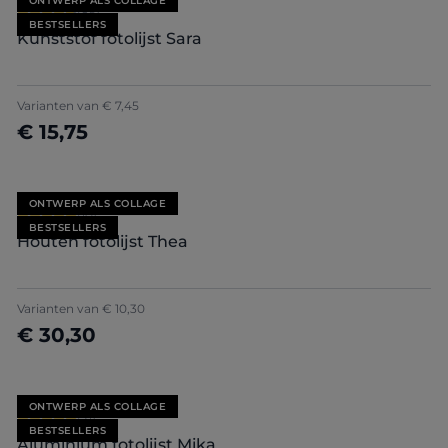
ONTWERP ALS COLLAGE
Gemiddelde waardering van 4.71 van 5 sterren
(85)
BESTSELLERS
Kunststof fotolijst Sara
+
7
Varianten van
€ 7,45
€ 15,75
Nu configureren
ONTWERP ALS COLLAGE
Gemiddelde waardering van 5 van 5 sterren
(10)
BESTSELLERS
Houten fotolijst Thea
Varianten van
€ 10,30
€ 30,30
Nu configureren
ONTWERP ALS COLLAGE
Gemiddelde waardering van 5 van 5 sterren
(21)
BESTSELLERS
Aluminium fotolijst Mika