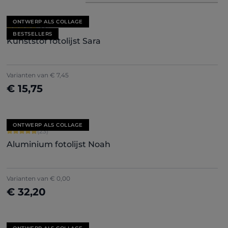
ONTWERP ALS COLLAGE
Gemiddelde waardering van 4.71 van 5 sterren
(85)
BESTSELLERS
Kunststof fotolijst Sara
+
7
Varianten van
€ 7,45
€ 15,75
Nu configureren
ONTWERP ALS COLLAGE
Gemiddelde waardering van 4.91 van 5 sterren
(23)
Aluminium fotolijst Noah
Varianten van
€ 0,00
€ 32,20
Nu configureren