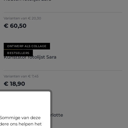
Varianten van
€ 20,30
€ 60,50
Nu configureren
ONTWERP ALS COLLAGE
Gemiddelde waardering van 4.71 van 5 sterren
(85)
BESTSELLERS
Kunststof fotolijst Sara
+
7
Varianten van
€ 7,45
€ 18,90
Nu configureren
ONTWERP ALS COLLAGE
Gemiddelde waardering van 5 van 5 sterren
(1)
Houten fotolijst Charlotte
n. Sommige van deze
ndere ons helpen het