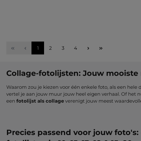
Nu configureren
Pagina
Pagina
Pagina
Pagina
1
2
3
4
Collage-fotolijsten: Jouw moois
Waarom zou je kiezen voor één enkele foto, als een hele
vertel je aan jouw muur jouw heel eigen verhaal. Of het n
een
fotolijst als collage
verenigt jouw meest waardevolle 
Precies passend voor jouw foto's: 