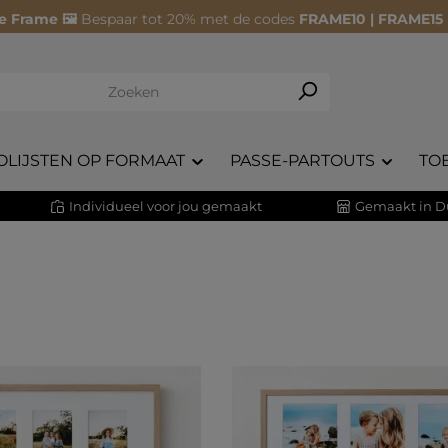
e Frame 🖼️
Bespaar tot 20% met de codes
FRAME10 | FRAME15
OLIJSTEN OP FORMAAT
PASSE-PARTOUTS
TO
Individueel voor jou gemaakt
Gemaakt in D