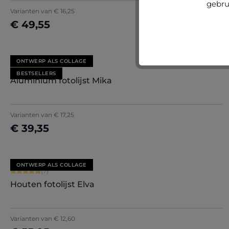
gebru
Varianten van
€ 16,25
€ 49,55
Nu configureren
ONTWERP ALS COLLAGE
Gemiddelde waardering van 5 van 5 sterren
(21)
BESTSELLERS
Aluminium fotolijst Mika
+
2
Varianten van
€ 17,25
€ 39,35
Nu configureren
ONTWERP ALS COLLAGE
Gemiddelde waardering van 4.86 van 5 sterren
(7)
Houten fotolijst Elva
Varianten van
€ 12,60