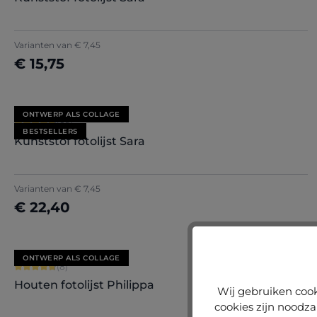
+
7
Varianten van
€ 7,45
€ 15,75
Nu configureren
ONTWERP ALS COLLAGE
Gemiddelde waardering van 4.71 van 5 sterren
(85)
BESTSELLERS
Kunststof fotolijst Sara
+
7
Varianten van
€ 7,45
€ 22,40
Nu configureren
ONTWERP ALS COLLAGE
Gemiddelde waardering van 4.75 van 5 sterren
(8)
Houten fotolijst Philippa
Wij gebruiken cook
cookies zijn noodza