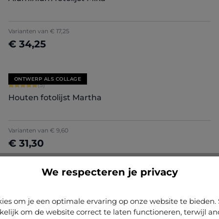
+
2
Varianten van
€ 17,25
€ 34,25
Nu configureren
ONTWERP ALS COLLAGE
Gemiddelde waardering van 5 van 5 sterren
(5)
Houten fotolijst Martha
Varianten van
€ 9,60
€ 31,30
Nu configureren
We respecteren je privacy
ONTWERP ALS COLLAGE
Gemiddelde waardering van 4.87 van 5 sterren
(15)
Vintage houten fotolijst Hannah
ies om je een optimale ervaring op onze website te biede
kelijk om de website correct te laten functioneren, terwijl a