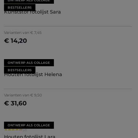
ONTWERP ALS COLLAGE
Gemiddelde waardering van 4.71 van 5 sterren
(85)
BESTSELLERS
Kunststof fotolijst Sara
+
7
Varianten van
€ 7,45
€ 14,20
Nu configureren
ONTWERP ALS COLLAGE
Gemiddelde waardering van 4.8 van 5 sterren
(15)
BESTSELLERS
Houten fotolijst Helena
+
5
Varianten van
€ 9,50
€ 31,60
Nu configureren
ONTWERP ALS COLLAGE
Gemiddelde waardering van 4.67 van 5 sterren
(3)
Houten fotolijst Lara