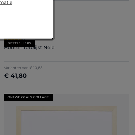
rmatie
.
Varianten van
€ 15,30
€ 45,80
Nu configureren
ONTWERP ALS COLLAGE
Gemiddelde waardering van 4.71 van 5 sterren
(7)
BESTSELLERS
Houten fotolijst Nele
+
5
Varianten van
€ 10,85
€ 41,80
Nu configureren
ONTWERP ALS COLLAGE