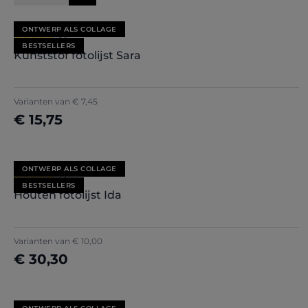
ONTWERP ALS COLLAGE
Gemiddelde waardering van 4.71 van 5 sterren
(85)
BESTSELLERS
Kunststof fotolijst Sara
+
7
Varianten van
€ 7,45
€ 15,75
Nu configureren
ONTWERP ALS COLLAGE
Gemiddelde waardering van 4.79 van 5 sterren
(33)
BESTSELLERS
Houten fotolijst Ida
Varianten van
€ 10,00
€ 30,30
Nu configureren