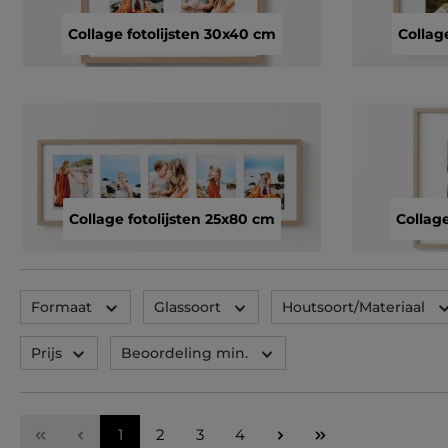
Collage fotolijsten 30x40 cm
Collag
Collage fotolijsten 25x80 cm
Collage
Formaat
Glassoort
Houtsoort/Materiaal
Prijs
Beoordeling min.
Pagina
Pagina
Pagina
Pagina
1
2
3
4