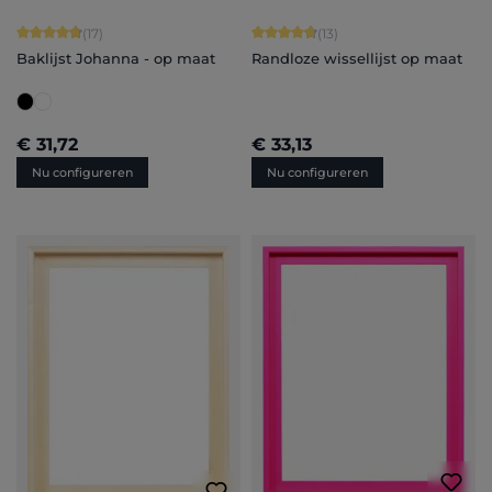
Gemiddelde waardering van 4.82 van 5 sterren
Gemiddelde waardering van 4.77 van
(17)
(13)
Baklijst Johanna - op maat
Randloze wissellijst op maat
€ 31,72
€ 33,13
Nu configureren
Nu configureren