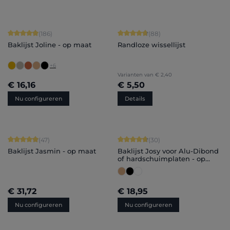
Gemiddelde waardering van 4.91 van 5 sterren
Gemiddelde waardering van 4.84 van
(186)
(88)
Baklijst Joline - op maat
Randloze wissellijst
+
6
Varianten van
€ 2,40
€ 16,16
€ 5,50
Nu configureren
Details
Gemiddelde waardering van 4.96 van 5 sterren
Gemiddelde waardering van 4.7 van 
(47)
(30)
Baklijst Jasmin - op maat
Baklijst Josy voor Alu-Dibond
of hardschuimplaten - op
maat
€ 31,72
€ 18,95
Nu configureren
Nu configureren