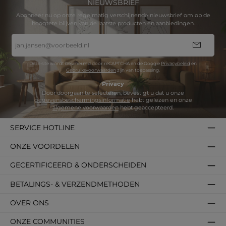
NIEUWSBRIEF
Abonneer nu op onze regelmatig verschijnende nieuwsbrief om op de
hoogtete blijven van de laatste producten en aanbiedingen.
E-
mailadres
*
Deze site wordt beschermd door reCAPTCHA en de Google
Privacybeleid
en
Gebruiksvoorwaarden
zijn van toepassing.
Privacy
Door doorgaan te selecteren, bevestigt u dat u onze
gegevensbeschermingsinformatie
hebt gelezen en onze
algemene voorwaarden
hebt geaccepteerd.
SERVICE HOTLINE
ONZE VOORDELEN
GECERTIFICEERD & ONDERSCHEIDEN
BETALINGS- & VERZENDMETHODEN
OVER ONS
ONZE COMMUNITIES