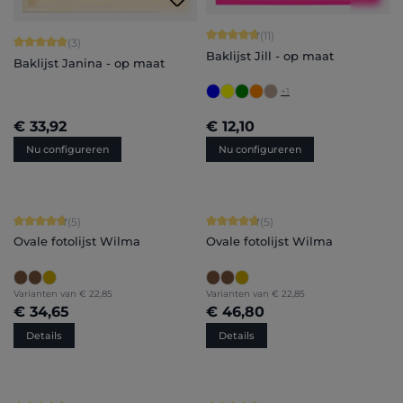
Gemiddelde waardering van 4.73 van
(11)
Gemiddelde waardering van 5 van 5 sterren
(3)
Baklijst Jill - op maat
Baklijst Janina - op maat
+
1
€ 33,92
€ 12,10
Nu configureren
Nu configureren
Gemiddelde waardering van 4.8 van 5 sterren
Gemiddelde waardering van 4.8 van 
(5)
(5)
Ovale fotolijst Wilma
Ovale fotolijst Wilma
Varianten van
€ 22,85
Varianten van
€ 22,85
€ 34,65
€ 46,80
Details
Details