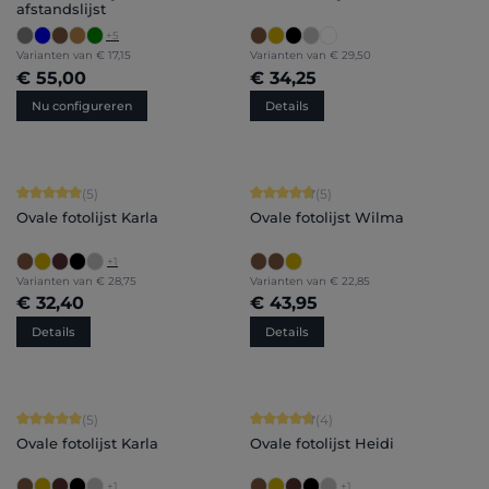
afstandslijst
+
5
Varianten van
€ 17,15
Varianten van
€ 29,50
€ 55,00
€ 34,25
Nu configureren
Details
Gemiddelde waardering van 5 van 5 sterren
Gemiddelde waardering van 4.8 van 
(5)
(5)
Ovale fotolijst Karla
Ovale fotolijst Wilma
+
1
Varianten van
€ 28,75
Varianten van
€ 22,85
€ 32,40
€ 43,95
Details
Details
Gemiddelde waardering van 5 van 5 sterren
Gemiddelde waardering van 4.75 van
(5)
(4)
Ovale fotolijst Karla
Ovale fotolijst Heidi
+
1
+
1