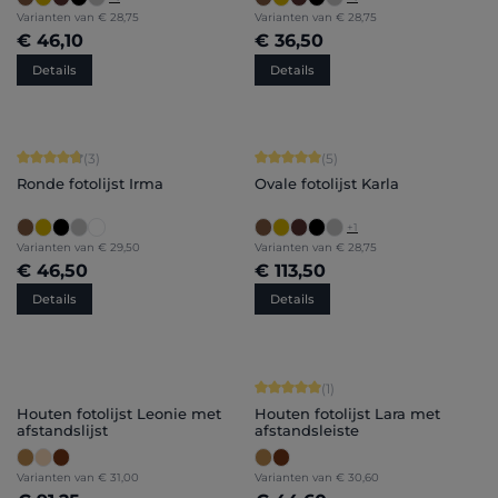
Varianten van
€ 28,75
Varianten van
€ 28,75
€ 46,10
€ 36,50
Details
Details
Gemiddelde waardering van 4.67 van 5 sterren
Gemiddelde waardering van 5 van 5 
(3)
(5)
Ronde fotolijst Irma
Ovale fotolijst Karla
+
1
Varianten van
€ 29,50
Varianten van
€ 28,75
€ 46,50
€ 113,50
Details
Details
Gemiddelde waardering van 5 van 5 
(1)
Houten fotolijst Leonie met
Houten fotolijst Lara met
afstandslijst
afstandsleiste
Varianten van
€ 31,00
Varianten van
€ 30,60