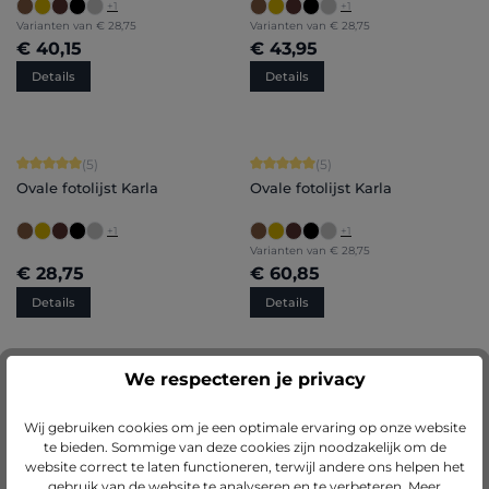
+
1
+
1
Varianten van
€ 28,75
Varianten van
€ 28,75
€ 40,15
€ 43,95
Details
Details
Gemiddelde waardering van 5 van 5 sterren
Gemiddelde waardering van 5 van 5 
(5)
(5)
Ovale fotolijst Karla
Ovale fotolijst Karla
+
1
+
1
Varianten van
€ 28,75
€ 28,75
€ 60,85
Details
Details
We respecteren je privacy
Gemiddelde waardering van 4.75 van 5 sterren
Gemiddelde waardering van 4.75 van
(4)
(4)
Ovale fotolijst Heidi
Ovale fotolijst Heidi
Wij gebruiken cookies om je een optimale ervaring op onze website
te bieden. Sommige van deze cookies zijn noodzakelijk om de
+
1
+
1
website correct te laten functioneren, terwijl andere ons helpen het
Varianten van
€ 28,75
Varianten van
€ 28,75
gebruik van de website te analyseren en te verbeteren.
Meer