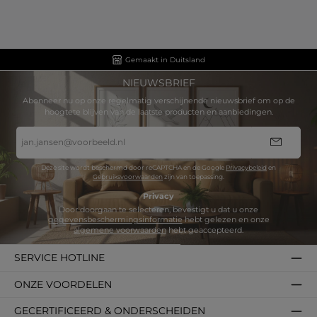
Gemaakt in Duitsland
NIEUWSBRIEF
Abonneer nu op onze regelmatig verschijnende nieuwsbrief om op de
hoogtete blijven van de laatste producten en aanbiedingen.
E-
mailadres
*
Deze site wordt beschermd door reCAPTCHA en de Google
Privacybeleid
en
Gebruiksvoorwaarden
zijn van toepassing.
Privacy
Door doorgaan te selecteren, bevestigt u dat u onze
gegevensbeschermingsinformatie
hebt gelezen en onze
algemene voorwaarden
hebt geaccepteerd.
SERVICE HOTLINE
ONZE VOORDELEN
GECERTIFICEERD & ONDERSCHEIDEN