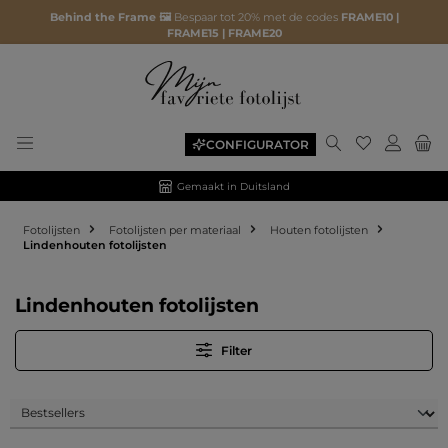
Behind the Frame 🖼️
Bespaar tot 20% met de codes
FRAME10 |
FRAME15 | FRAME20
Je hebt 0 ite
CONFIGURATOR
Gemaakt in Duitsland
Fotolijsten
Fotolijsten per materiaal
Houten fotolijsten
Lindenhouten fotolijsten
Lindenhouten fotolijsten
Filter