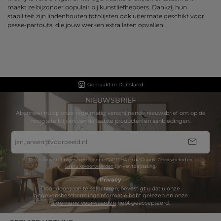
maakt ze bijzonder populair bij kunstliefhebbers. Dankzij hun
stabiliteit zijn lindenhouten fotolijsten ook uitermate geschikt voor
passe-partouts, die jouw werken extra laten opvallen.
Gemaakt in Duitsland
NIEUWSBRIEF
Abonneer nu op onze regelmatig verschijnende nieuwsbrief om op de
hoogtete blijven van de laatste producten en aanbiedingen.
E-
mailadres
*
Deze site wordt beschermd door reCAPTCHA en de Google
Privacybeleid
en
Gebruiksvoorwaarden
zijn van toepassing.
Privacy
Door doorgaan te selecteren, bevestigt u dat u onze
gegevensbeschermingsinformatie
hebt gelezen en onze
algemene voorwaarden
hebt geaccepteerd.