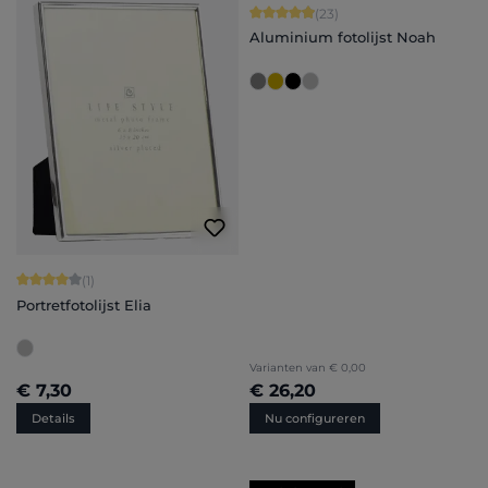
Gemiddelde waardering van 4.91 van 
(23)
Aluminium fotolijst Noah
Gemiddelde waardering van 4 van 5 sterren
(1)
Portretfotolijst Elia
Varianten van
€ 0,00
€ 7,30
€ 26,20
Details
Nu configureren