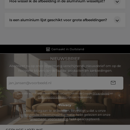
Hoe wissel ik de afbeelding in de aluminium wissellijst?
Is een aluminium lijst geschikt voor grote afbeeldingen?
Gemaakt in Duitsland
NIEUWSBRIEF
Abonneer nu op onze regelmatig verschijnende nieuwsbrief om op de
hoogtete blijven van de laatste producten en aanbiedingen.
E-
mailadres
*
Deze site wordt beschermd door reCAPTCHA en de Google
Privacybeleid
en
Gebruiksvoorwaarden
zijn van toepassing.
Privacy
Door doorgaan te selecteren, bevestigt u dat u onze
gegevensbeschermingsinformatie
hebt gelezen en onze
algemene voorwaarden
hebt geaccepteerd.