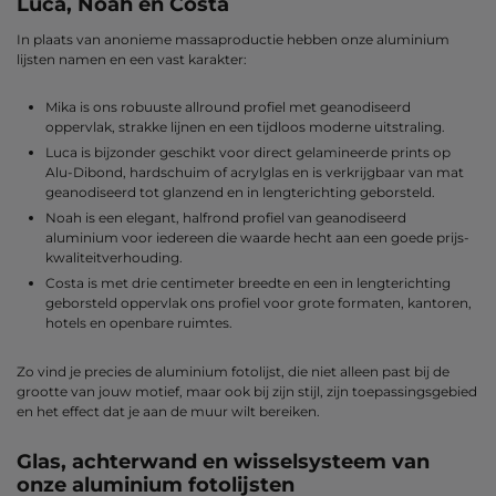
Luca, Noah en Costa
In plaats van anonieme massaproductie hebben onze aluminium
lijsten namen en een vast karakter:
Mika is ons robuuste allround profiel met geanodiseerd
oppervlak, strakke lijnen en een tijdloos moderne uitstraling.
Luca is bijzonder geschikt voor direct gelamineerde prints op
Alu-Dibond, hardschuim of acrylglas en is verkrijgbaar van mat
geanodiseerd tot glanzend en in lengterichting geborsteld.
Noah is een elegant, halfrond profiel van geanodiseerd
aluminium voor iedereen die waarde hecht aan een goede prijs-
kwaliteitverhouding.
Costa is met drie centimeter breedte en een in lengterichting
geborsteld oppervlak ons profiel voor grote formaten, kantoren,
hotels en openbare ruimtes.
Zo vind je precies de aluminium fotolijst, die niet alleen past bij de
grootte van jouw motief, maar ook bij zijn stijl, zijn toepassingsgebied
en het effect dat je aan de muur wilt bereiken.
Glas, achterwand en wisselsysteem van
onze aluminium fotolijsten