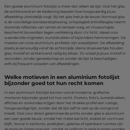
Een goede aluminium fotolijst is meer dan alleen de lijst. Ook het glas,
de achterwand en de bediening bepalen hoe hoogwaardig jouw
afbeelding uiteindelijk oogt. Bij het glas heb je de keuze: Normaal glas
is de voordelige standaardoplossing, ontspiegeld antireflexglas neemt
storende reflecties van ramen en lampen weg, en museumglas
beschermt bovendien tegen verbleking door UV-licht, ideaal voor
waardevolle originelen, kunstdrukken of bijzondere herinneringen. De
meeste van onze aluminium profielen zijn wissellijsten. De afbeelding
plaats je eenvoudig vanaf de achterzijde, kleine draaiveertjes houden
glas, motief en achterwand veilig bij elkaar. Zo wissel je jouw motief in
seconden, zonder gereedschap en zonder de lijst te beschadigen,
zelfs bij frequent wisselen van afbeeldingen.
Welke motieven in een aluminium fotolijst
bijzonder goed tot hun recht komen
In een aluminium fotolijst komen vooral moderne, grafische
motieven bijzonder goed tot hun recht. Posters, foto's, kunstdrukken,
affiches en oorkondes krijgen door het strakke profiel een rustige,
hoogwaardige lijst, zonder dat de lijst zelf te veel op de voorgrond
treedt. Ook voor direct gelamineerde prints zonder glas is aluminium
een zeer goede keuze, omdat het materiaal licht, stabiel en vormvast
blijft. Vooral in kantoren, praktijken, galeries of openbare ruimtes zijn
aluminium lijsten populair, omdat ze uniform in serie kunnen worden