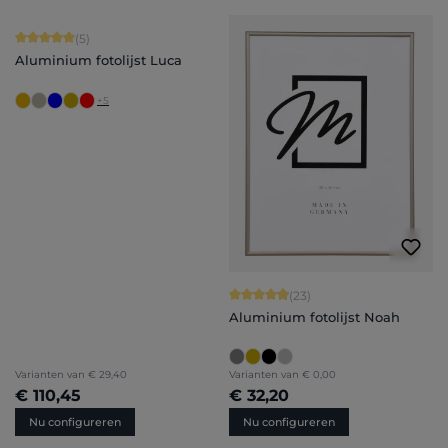
Gemiddelde waardering van 5 van 5 sterren
(5)
Aluminium fotolijst Luca
+
5
Gemiddelde waardering van 4.91 van 
(23)
Aluminium fotolijst Noah
Varianten van
€ 29,40
Varianten van
€ 0,00
€ 110,45
€ 32,20
Nu configureren
Nu configureren