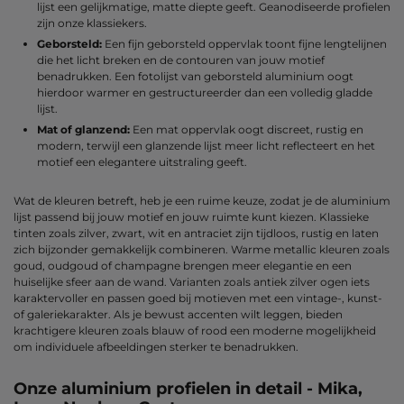
lijst een gelijkmatige, matte diepte geeft. Geanodiseerde profielen
zijn onze klassiekers.
Geborsteld:
Een fijn geborsteld oppervlak toont fijne lengtelijnen
die het licht breken en de contouren van jouw motief
benadrukken. Een fotolijst van geborsteld aluminium oogt
hierdoor warmer en gestructureerder dan een volledig gladde
lijst.
Mat of glanzend:
Een mat oppervlak oogt discreet, rustig en
modern, terwijl een glanzende lijst meer licht reflecteert en het
motief een elegantere uitstraling geeft.
Wat de kleuren betreft, heb je een ruime keuze, zodat je de aluminium
lijst passend bij jouw motief en jouw ruimte kunt kiezen. Klassieke
tinten zoals zilver, zwart, wit en antraciet zijn tijdloos, rustig en laten
zich bijzonder gemakkelijk combineren. Warme metallic kleuren zoals
goud, oudgoud of champagne brengen meer elegantie en een
huiselijke sfeer aan de wand. Varianten zoals antiek zilver ogen iets
karaktervoller en passen goed bij motieven met een vintage-, kunst-
of galeriekarakter. Als je bewust accenten wilt leggen, bieden
krachtigere kleuren zoals blauw of rood een moderne mogelijkheid
om individuele afbeeldingen sterker te benadrukken.
Onze aluminium profielen in detail - Mika,