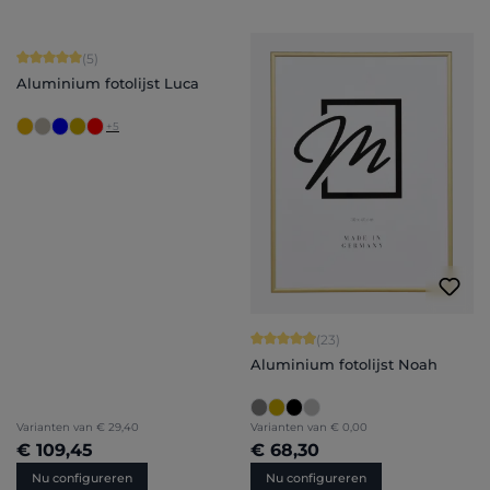
Gemiddelde waardering van 5 van 5 sterren
(5)
Aluminium fotolijst Luca
+
5
Gemiddelde waardering van 4.91 van 
(23)
Aluminium fotolijst Noah
Varianten van
€ 29,40
Varianten van
€ 0,00
€ 109,45
€ 68,30
Nu configureren
Nu configureren