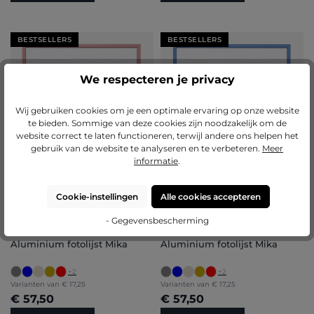
BESTSELLERS
BESTSELLERS
We respecteren je privacy
Wij gebruiken cookies om je een optimale ervaring op onze website
te bieden. Sommige van deze cookies zijn noodzakelijk om de
website correct te laten functioneren, terwijl andere ons helpen het
gebruik van de website te analyseren en te verbeteren.
Meer
informatie
.
Cookie-instellingen
Alle cookies accepteren
- Gegevensbescherming
Gemiddelde waardering van 5 van 5 sterren
Gemiddelde waardering van 5 van 5 
(21)
(21)
Aluminium fotolijst Mika
Aluminium fotolijst Mika
+
2
+
2
Varianten van
€ 17,25
Varianten van
€ 17,25
€ 57,50
€ 57,50