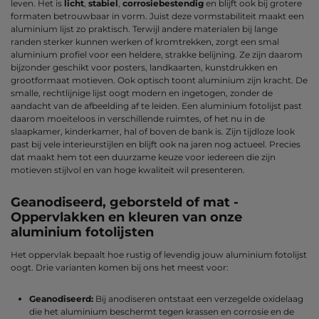
leven. Het is
licht
,
stabiel
,
corrosiebestendig
en blijft ook bij grotere
formaten betrouwbaar in vorm. Juist deze vormstabiliteit maakt een
aluminium lijst zo praktisch. Terwijl andere materialen bij lange
randen sterker kunnen werken of kromtrekken, zorgt een smal
aluminium profiel voor een heldere, strakke belijning. Ze zijn daarom
bijzonder geschikt voor posters, landkaarten, kunstdrukken en
grootformaat motieven. Ook optisch toont aluminium zijn kracht. De
smalle, rechtlijnige lijst oogt modern en ingetogen, zonder de
aandacht van de afbeelding af te leiden. Een aluminium fotolijst past
daarom moeiteloos in verschillende ruimtes, of het nu in de
slaapkamer, kinderkamer, hal of boven de bank is. Zijn tijdloze look
past bij vele interieurstijlen en blijft ook na jaren nog actueel. Precies
dat maakt hem tot een duurzame keuze voor iedereen die zijn
motieven stijlvol en van hoge kwaliteit wil presenteren.
Geanodiseerd, geborsteld of mat -
Oppervlakken en kleuren van onze
aluminium fotolijsten
Het oppervlak bepaalt hoe rustig of levendig jouw aluminium fotolijst
oogt. Drie varianten komen bij ons het meest voor:
Geanodiseerd:
Bij anodiseren ontstaat een verzegelde oxidelaag
die het aluminium beschermt tegen krassen en corrosie en de