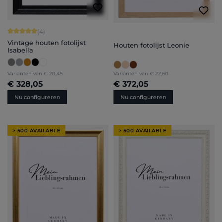
Gemiddelde waardering van 5 van 5 sterren
(4)
Vintage houten fotolijst
Houten fotolijst Leonie
Isabella
Varianten van
€ 20,45
Varianten van
€ 22,60
€ 328,05
€ 372,05
Nu configureren
Nu configureren
> 500 AVAILABLE
> 500 AVAILABLE