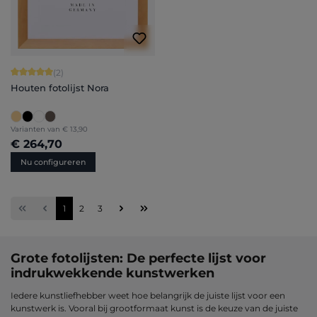
Gemiddelde waardering van 5 van 5 sterren
(2)
Houten fotolijst Nora
Varianten van
€ 13,90
€ 264,70
Nu configureren
Pagina
Pagina
Pagina
1
2
3
Grote fotolijsten: De perfecte lijst voor
indrukwekkende kunstwerken
Iedere kunstliefhebber weet hoe belangrijk de juiste lijst voor een
kunstwerk is. Vooral bij grootformaat kunst is de keuze van de juiste