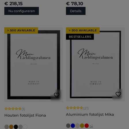
€ 218,15
€ 78,10
Nu configureren
Details
> 500 AVAILABLE
> 500 AVAILABLE
BESTSELLERS
Gemiddelde waardering van 5 van 5 
(21)
Gemiddelde waardering van 5 van 5 sterren
(1)
Aluminium fotolijst Mika
Houten fotolijst Fiona
+
2