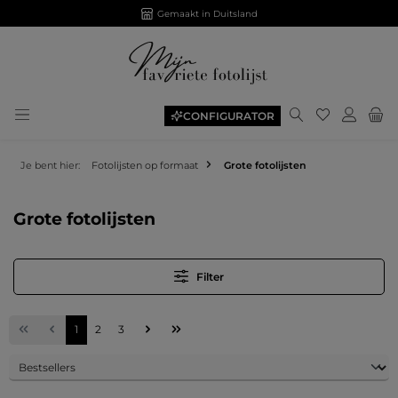
Gemaakt in Duitsland
Je hebt 0 ite
CONFIGURATOR
Je bent hier:
Fotolijsten op formaat
Grote fotolijsten
Grote fotolijsten
Filter
Pagina
Pagina
Pagina
1
2
3