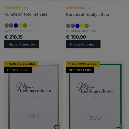
Gemiddelde waardering van 4.71 van 5 sterren
Gemiddelde waardering van 4.71 van 
(85)
(85)
Kunststof fotolijst Sara
Kunststof fotolijst Sara
+
7
+
7
Varianten van
€ 7,45
Varianten van
€ 7,45
€ 218,15
€ 190,90
Nu configureren
Nu configureren
> 500 AVAILABLE
> 500 AVAILABLE
BESTSELLERS
BESTSELLERS