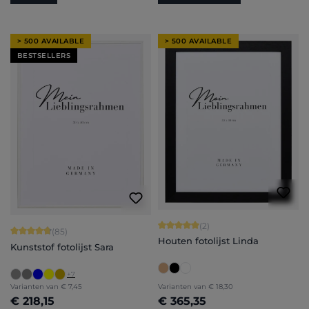
> 500 AVAILABLE
> 500 AVAILABLE
BESTSELLERS
Gemiddelde waardering van 5 van 5 
(2)
Gemiddelde waardering van 4.71 van 5 sterren
(85)
Houten fotolijst Linda
Kunststof fotolijst Sara
+
7
Varianten van
€ 7,45
Varianten van
€ 18,30
€ 218,15
€ 365,35