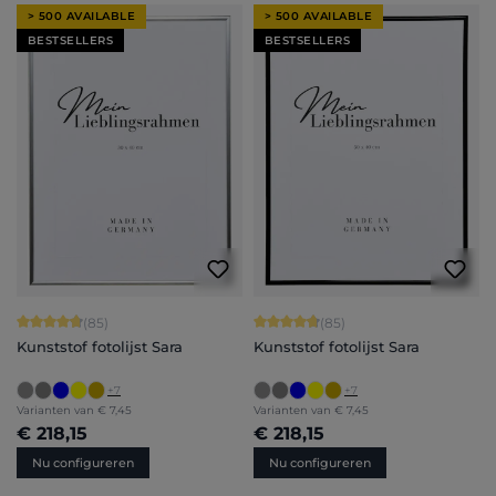
> 500 AVAILABLE
> 500 AVAILABLE
BESTSELLERS
BESTSELLERS
Gemiddelde waardering van 4.71 van 5 sterren
Gemiddelde waardering van 4.71 van 
(85)
(85)
Kunststof fotolijst Sara
Kunststof fotolijst Sara
+
7
+
7
Varianten van
€ 7,45
Varianten van
€ 7,45
€ 218,15
€ 218,15
Nu configureren
Nu configureren