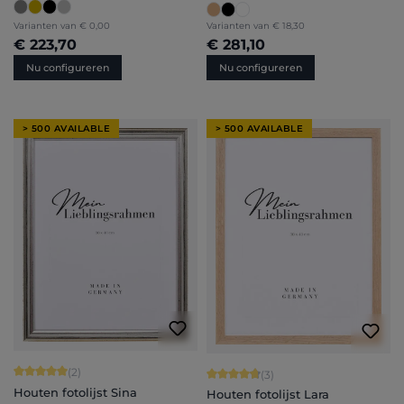
Varianten van
€ 0,00
Varianten van
€ 18,30
€ 223,70
€ 281,10
Nu configureren
Nu configureren
> 500 AVAILABLE
> 500 AVAILABLE
Gemiddelde waardering van 5 van 5 sterren
(2)
Gemiddelde waardering van 4.67 van
(3)
Houten fotolijst Sina
Houten fotolijst Lara