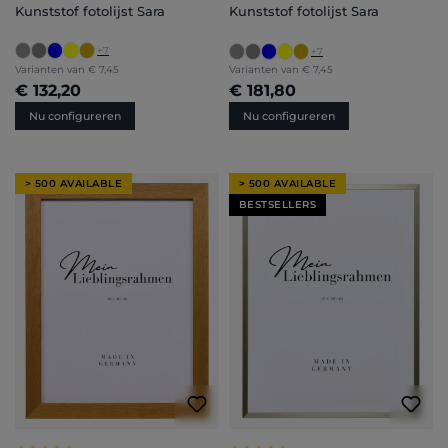
Kunststof fotolijst Sara
Kunststof fotolijst Sara
+
7
+
7
Varianten van
€ 7,45
Varianten van
€ 7,45
€ 132,20
€ 181,80
Nu configureren
Nu configureren
> 500 AVAILABLE
> 500 AVAILABLE
BESTSELLERS