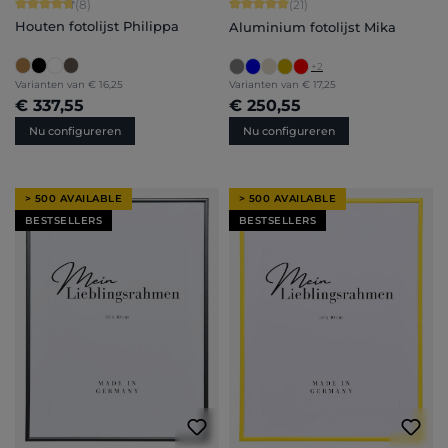
Gemiddelde waardering van 4.75 van 5 sterren
Gemiddelde waardering van 5 van 5 
(8)
(21)
Houten fotolijst Philippa
Aluminium fotolijst Mika
+
2
Varianten van
€ 16,25
Varianten van
€ 17,25
€ 337,55
€ 250,55
Nu configureren
Nu configureren
> 500 AVAILABLE
> 500 AVAILABLE
BESTSELLERS
BESTSELLERS