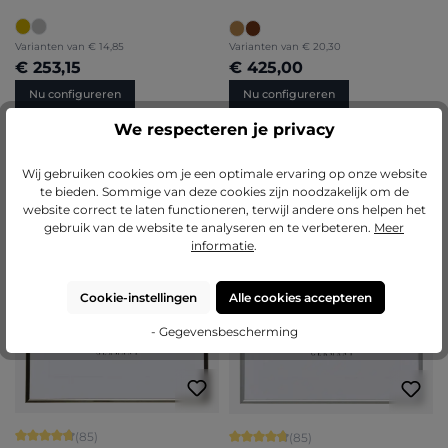
Varianten van
€ 14,85
Varianten van
€ 20,30
€ 253,15
€ 425,00
Nu configureren
Nu configureren
We respecteren je privacy
> 500 AVAILABLE
> 500 AVAILABLE
Wij gebruiken cookies om je een optimale ervaring op onze website
BESTSELLERS
BESTSELLERS
te bieden. Sommige van deze cookies zijn noodzakelijk om de
website correct te laten functioneren, terwijl andere ons helpen het
gebruik van de website te analyseren en te verbeteren.
Meer
informatie
.
Cookie-instellingen
Alle cookies accepteren
- Gegevensbescherming
Gemiddelde waardering van 4.71 van 5 sterren
Gemiddelde waardering van 4.71 van 
(85)
(85)