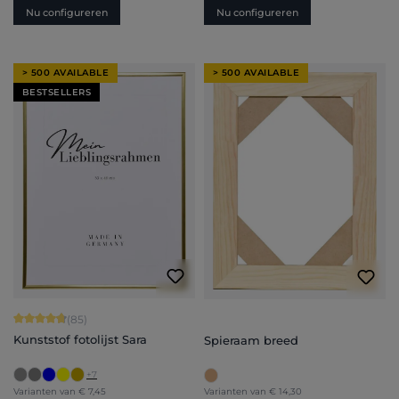
Nu configureren
Nu configureren
> 500 AVAILABLE
> 500 AVAILABLE
BESTSELLERS
Gemiddelde waardering van 4.71 van 5 sterren
(85)
Kunststof fotolijst Sara
Spieraam breed
+
7
Varianten van
€ 7,45
Varianten van
€ 14,30