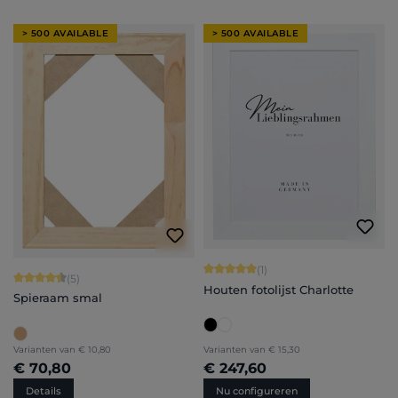
> 500 AVAILABLE
> 500 AVAILABLE
Gemiddelde waardering van 5 van 5 
(1)
Gemiddelde waardering van 4.6 van 5 sterren
(5)
Houten fotolijst Charlotte
Spieraam smal
Varianten van
€ 10,80
Varianten van
€ 15,30
€ 70,80
€ 247,60
Details
Nu configureren