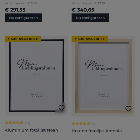
Varianten van
€ 5,55
Varianten van
€ 17,25
€ 291,55
€ 340,65
Nu configureren
Nu configureren
> 500 AVAILABLE
> 500 AVAILABLE
Gemiddelde waardering van 4.91 van 5 sterren
(23)
Gemiddelde waardering van 5 van 5 
(3)
Aluminium fotolijst Noah
Houten fotolijst Antonia