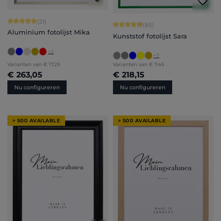
Gemiddelde waardering van 5 van 5 sterren
(21)
Gemiddelde waardering van 4.71 van 
(85)
Aluminium fotolijst Mika
Kunststof fotolijst Sara
+
2
+
7
Varianten van
€ 17,25
Varianten van
€ 7,45
€ 263,05
€ 218,15
Nu configureren
Nu configureren
> 500 AVAILABLE
> 500 AVAILABLE