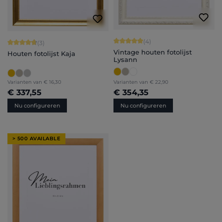
Gemiddelde waardering van 5 van 5 
(4)
Gemiddelde waardering van 4.67 van 5 sterren
(3)
Vintage houten fotolijst
Houten fotolijst Kaja
Lysann
Varianten van
€ 16,30
Varianten van
€ 22,90
€ 337,55
€ 354,35
Nu configureren
Nu configureren
> 500 AVAILABLE