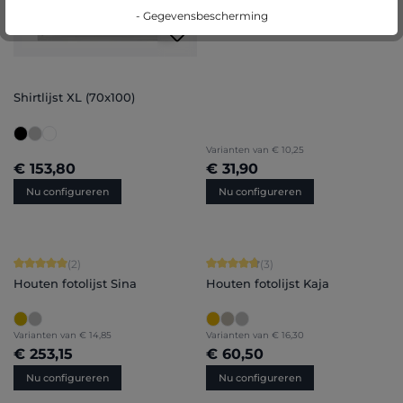
- Gegevensbescherming
Shirtlijst XL (70x100)
Varianten van
€ 10,25
€ 153,80
€ 31,90
Nu configureren
Nu configureren
Gemiddelde waardering van 5 van 5 sterren
Gemiddelde waardering van 4.67 van
(2)
(3)
Houten fotolijst Sina
Houten fotolijst Kaja
Varianten van
€ 14,85
Varianten van
€ 16,30
€ 253,15
€ 60,50
Nu configureren
Nu configureren