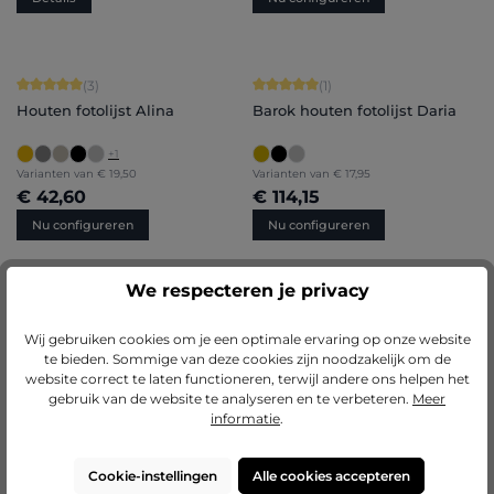
Gemiddelde waardering van 5 van 5 sterren
Gemiddelde waardering van 5 van 5 
(3)
(1)
Houten fotolijst Alina
Barok houten fotolijst Daria
+
1
Varianten van
€ 19,50
Varianten van
€ 17,95
€ 42,60
€ 114,15
Nu configureren
Nu configureren
We respecteren je privacy
Gemiddelde waardering van 4.86 van
(14)
Houten fotolijst Emma
Wij gebruiken cookies om je een optimale ervaring op onze website
te bieden. Sommige van deze cookies zijn noodzakelijk om de
website correct te laten functioneren, terwijl andere ons helpen het
+
9
gebruik van de website te analyseren en te verbeteren.
Meer
informatie
.
Cookie-instellingen
Alle cookies accepteren