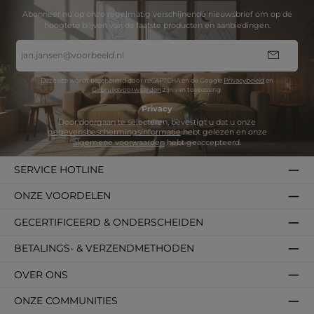
Abonneer nu op onze regelmatig verschijnende nieuwsbrief om op de
hoogtete blijven van de laatste producten en aanbiedingen.
E-
mailadres
*
Deze site wordt beschermd door reCAPTCHA en de Google
Privacybeleid
en
Gebruiksvoorwaarden
zijn van toepassing.
Privacy
Door doorgaan te selecteren, bevestigt u dat u onze
gegevensbeschermingsinformatie
hebt gelezen en onze
algemene voorwaarden
hebt geaccepteerd.
SERVICE HOTLINE
ONZE VOORDELEN
GECERTIFICEERD & ONDERSCHEIDEN
BETALINGS- & VERZENDMETHODEN
OVER ONS
ONZE COMMUNITIES