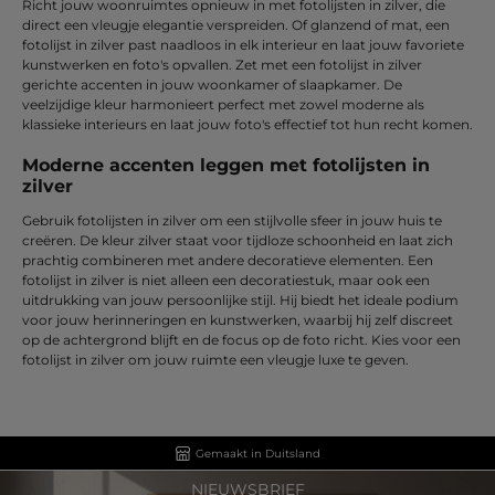
Richt jouw woonruimtes opnieuw in met fotolijsten in zilver, die
direct een vleugje elegantie verspreiden. Of glanzend of mat, een
fotolijst in zilver past naadloos in elk interieur en laat jouw favoriete
kunstwerken en foto's opvallen. Zet met een fotolijst in zilver
gerichte accenten in jouw woonkamer of slaapkamer. De
veelzijdige kleur harmonieert perfect met zowel moderne als
klassieke interieurs en laat jouw foto's effectief tot hun recht komen.
Moderne accenten leggen met fotolijsten in
zilver
Gebruik fotolijsten in zilver om een stijlvolle sfeer in jouw huis te
creëren. De kleur zilver staat voor tijdloze schoonheid en laat zich
prachtig combineren met andere decoratieve elementen. Een
fotolijst in zilver is niet alleen een decoratiestuk, maar ook een
uitdrukking van jouw persoonlijke stijl. Hij biedt het ideale podium
voor jouw herinneringen en kunstwerken, waarbij hij zelf discreet
op de achtergrond blijft en de focus op de foto richt. Kies voor een
fotolijst in zilver om jouw ruimte een vleugje luxe te geven.
Gemaakt in Duitsland
NIEUWSBRIEF