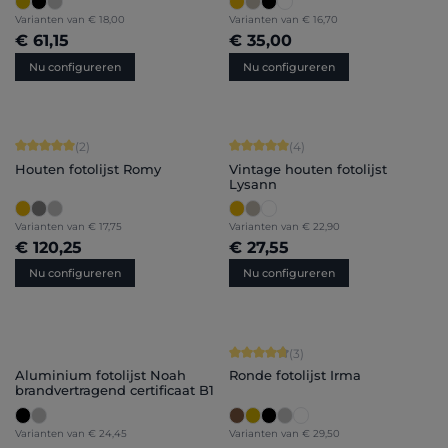
Varianten van
€ 18,00
Varianten van
€ 16,70
€ 61,15
€ 35,00
Nu configureren
Nu configureren
Gemiddelde waardering van 5 van 5 sterren
Gemiddelde waardering van 5 van 5 
(2)
(4)
Houten fotolijst Romy
Vintage houten fotolijst
Lysann
Varianten van
€ 17,75
Varianten van
€ 22,90
€ 120,25
€ 27,55
Nu configureren
Nu configureren
Gemiddelde waardering van 4.67 van
(3)
Aluminium fotolijst Noah
Ronde fotolijst Irma
brandvertragend certificaat B1
Varianten van
€ 24,45
Varianten van
€ 29,50