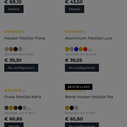
€ 88,10
€ 43,50
Details
Details
Gemiddelde waardering van 5 van 5 sterren
Gemiddelde waardering van 5 van 5 
(1)
(5)
Houten fotolijst Fiona
Aluminium fotolijst Luca
+
5
Varianten van
€ 5,55
Varianten van
€ 29,40
€ 39,30
€ 39,55
Nu configureren
Nu configureren
BESTSELLERS
Gemiddelde waardering van 5 van 5 sterren
Gemiddelde waardering van 5 van 5 
(5)
(5)
Ovale fotolijst Karla
Barok houten fotolijst Pia
+
1
Varianten van
€ 28,75
Varianten van
€ 17,55
€ 60,85
€ 65,80
Details
Nu configureren