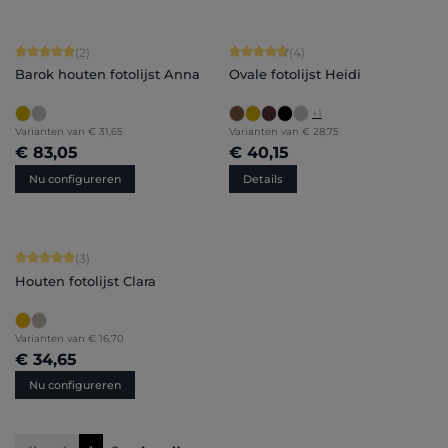
Gemiddelde waardering van 5 van 5 sterren
Gemiddelde waardering van 4.75 van
(2)
(4)
Barok houten fotolijst Anna
Ovale fotolijst Heidi
+
1
Varianten van
€ 31,65
Varianten van
€ 28,75
€ 83,05
€ 40,15
Nu configureren
Details
Gemiddelde waardering van 5 van 5 sterren
(3)
Houten fotolijst Clara
Varianten van
€ 16,70
€ 34,65
Nu configureren