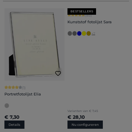
BESTSELLERS
Gemiddelde waardering van 4.71 van 
(85)
Kunststof fotolijst Sara
+
7
Gemiddelde waardering van 4 van 5 sterren
(1)
Portretfotolijst Elia
Varianten van
€ 7,45
€ 7,30
€ 28,10
Details
Nu configureren