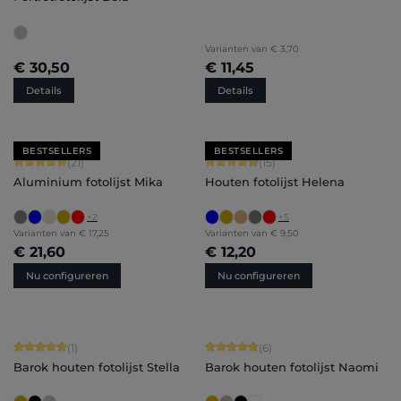
Varianten van
€ 3,70
€ 30,50
€ 11,45
Details
Details
BESTSELLERS
BESTSELLERS
Gemiddelde waardering van 5 van 5 sterren
Gemiddelde waardering van 4.8 van 
(21)
(15)
Aluminium fotolijst Mika
Houten fotolijst Helena
+
2
+
5
Varianten van
€ 17,25
Varianten van
€ 9,50
€ 21,60
€ 12,20
Nu configureren
Nu configureren
Gemiddelde waardering van 5 van 5 sterren
Gemiddelde waardering van 5 van 5 
(1)
(6)
Barok houten fotolijst Stella
Barok houten fotolijst Naomi