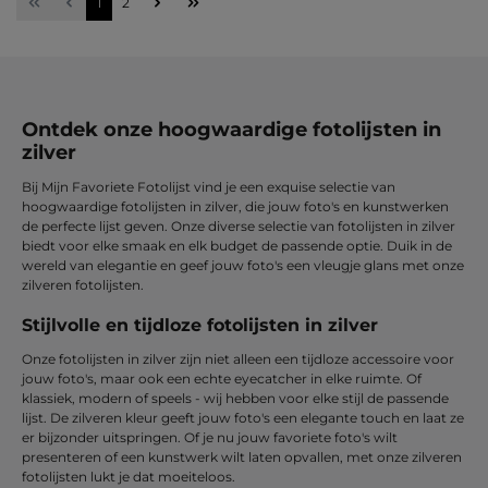
Pagina
Pagina
1
2
Ontdek onze hoogwaardige fotolijsten in
zilver
Bij Mijn Favoriete Fotolijst vind je een exquise selectie van
hoogwaardige fotolijsten in zilver, die jouw foto's en kunstwerken
de perfecte lijst geven. Onze diverse selectie van fotolijsten in zilver
biedt voor elke smaak en elk budget de passende optie. Duik in de
wereld van elegantie en geef jouw foto's een vleugje glans met onze
zilveren fotolijsten.
Stijlvolle en tijdloze fotolijsten in zilver
Onze fotolijsten in zilver zijn niet alleen een tijdloze accessoire voor
jouw foto's, maar ook een echte eyecatcher in elke ruimte. Of
klassiek, modern of speels - wij hebben voor elke stijl de passende
lijst. De zilveren kleur geeft jouw foto's een elegante touch en laat ze
er bijzonder uitspringen. Of je nu jouw favoriete foto's wilt
presenteren of een kunstwerk wilt laten opvallen, met onze zilveren
fotolijsten lukt je dat moeiteloos.