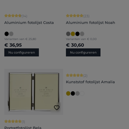
Gemiddelde waardering van 4.86 van 5 sterren
Gemiddelde waardering van 4.91 van 
(14)
(23)
Aluminium fotolijst Costa
Aluminium fotolijst Noah
Varianten van
€ 25,80
Varianten van
€ 0,00
€ 36,95
€ 30,60
Nu configureren
Nu configureren
Gemiddelde waardering van 5 van 5 
(2)
Kunststof fotolijst Amalia
Gemiddelde waardering van 5 van 5 sterren
(1)
Portretfotolijst Bela