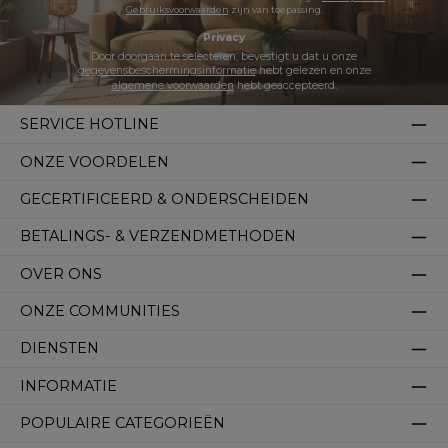
Gebruiksvoorwaarden
zijn van toepassing.
Privacy
Door doorgaan te selecteren, bevestigt u dat u onze
gegevensbeschermingsinformatie
hebt gelezen en onze
algemene voorwaarden
hebt geaccepteerd.
SERVICE HOTLINE
ONZE VOORDELEN
GECERTIFICEERD & ONDERSCHEIDEN
BETALINGS- & VERZENDMETHODEN
OVER ONS
ONZE COMMUNITIES
DIENSTEN
INFORMATIE
POPULAIRE CATEGORIEËN