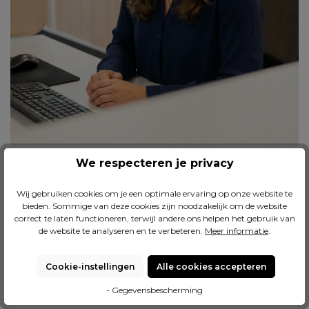
We respecteren je privacy
Wij gebruiken cookies om je een optimale ervaring op onze website te
bieden. Sommige van deze cookies zijn noodzakelijk om de website
Klacht over jouw bestelling
correct te laten functioneren, terwijl andere ons helpen het gebruik van
de website te analyseren en te verbeteren.
Meer informatie
.
Is er iets niet in orde met jouw bestelling? Meld je
klacht snel en eenvoudig via het formulier. Voer
eenvoudig je bestelgegevens in en beschrijf de
Cookie-instellingen
Alle cookies accepteren
schade – we zullen je verzoek beoordelen en nemen
- Gegevensbescherming
spoedig contact met je op met een oplossing.