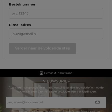
Bestelnummer
E-mailadres
Verder naar de volgende stap
Gemaakt in Duitsland
NIEUWSBRIEF
Abonneer nu op onze regelmatig verschijnende nieuwsbrief om op de
hoogtete blijven van de laatste producten en aanbiedingen.
E-
mailadres
*
Deze site wordt beschermd door reCAPTCHA en de Google
Privacybeleid
en