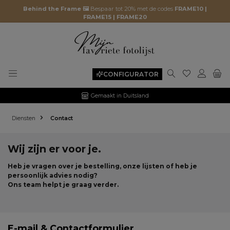
Behind the Frame 🖼️
Bespaar tot 20% met de codes
FRAME10 |
FRAME15 | FRAME20
Je hebt 0 it
CONFIGURATOR
Gemaakt in Duitsland
Diensten
Contact
Wij zijn er voor je.
Heb je vragen over je bestelling, onze lijsten of heb je
persoonlijk advies nodig?
Ons team helpt je graag verder.
E-mail & Contactformulier