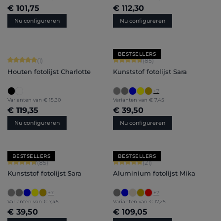
€ 101,75
€ 112,30
Nu configureren
Nu configureren
BESTSELLERS
Gemiddelde waardering van 5 van 5 sterren
Gemiddelde waardering van 4.71 van 
(1)
(85)
Houten fotolijst Charlotte
Kunststof fotolijst Sara
+
7
Varianten van
€ 15,30
Varianten van
€ 7,45
€ 119,35
€ 39,50
Nu configureren
Nu configureren
BESTSELLERS
BESTSELLERS
Gemiddelde waardering van 4.71 van 5 sterren
Gemiddelde waardering van 5 van 5 
(85)
(21)
Kunststof fotolijst Sara
Aluminium fotolijst Mika
+
7
+
2
Varianten van
€ 7,45
Varianten van
€ 17,25
€ 39,50
€ 109,05