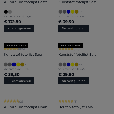
Aluminium fotolijst Costa
Kunststof fotolijst Sara
+
7
Varianten van
€ 25,80
Varianten van
€ 7,45
€ 132,80
€ 39,50
Nu configureren
Nu configureren
BESTSELLERS
BESTSELLERS
Gemiddelde waardering van 4.71 van 5 sterren
Gemiddelde waardering van 4.71 van 
(85)
(85)
Kunststof fotolijst Sara
Kunststof fotolijst Sara
+
7
+
7
Varianten van
€ 7,45
Varianten van
€ 7,45
€ 39,50
€ 39,50
Nu configureren
Nu configureren
Gemiddelde waardering van 4.91 van 5 sterren
Gemiddelde waardering van 4.67 van
(23)
(3)
Aluminium fotolijst Noah
Houten fotolijst Lara