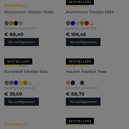
BESTSELLERS
Gemiddelde waardering van 4.91 van 5 sterren
Gemiddelde waardering van 5 van 5 
(23)
(21)
Aluminium fotolijst Noah
Aluminium fotolijst Mika
+
2
Varianten van
€ 0,00
Varianten van
€ 17,25
€ 88,40
€ 106,45
Nu configureren
Nu configureren
BESTSELLERS
BESTSELLERS
Gemiddelde waardering van 4.71 van 5 sterren
Gemiddelde waardering van 5 van 5 
(85)
(10)
Kunststof fotolijst Sara
Houten fotolijst Thea
+
7
Varianten van
€ 7,45
Varianten van
€ 10,30
€ 39,50
€ 88,75
Nu configureren
Nu configureren
BESTSELLERS
Gemiddelde waardering van 4.86 van 5 sterren
Gemiddelde waardering van 4.71 van 
(14)
(85)