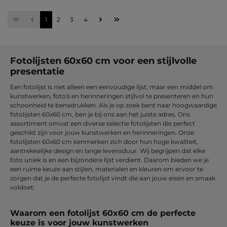
Pagina
Pagina
Pagina
Pagina
1
2
3
4
Fotolijsten 60x60 cm voor een stijlvolle
presentatie
Een fotolijst is niet alleen een eenvoudige lijst, maar een middel om
kunstwerken, foto's en herinneringen stijlvol te presenteren en hun
schoonheid te benadrukken. Als je op zoek bent naar hoogwaardige
fotolijsten 60x60 cm, ben je bij ons aan het juiste adres. Ons
assortiment omvat een diverse selectie fotolijsten die perfect
geschikt zijn voor jouw kunstwerken en herinneringen. Onze
fotolijsten 60x60 cm kenmerken zich door hun hoge kwaliteit,
aantrekkelijke design en lange levensduur. Wij begrijpen dat elke
foto uniek is en een bijzondere lijst verdient. Daarom bieden we je
een ruime keuze aan stijlen, materialen en kleuren om ervoor te
zorgen dat je de perfecte fotolijst vindt die aan jouw eisen en smaak
voldoet.
Waarom een fotolijst 60x60 cm de perfecte
keuze is voor jouw kunstwerken