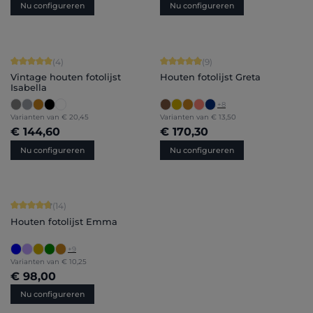
Nu configureren
Nu configureren
Gemiddelde waardering van 5 van 5 sterren
Gemiddelde waardering van 4.89 van
(4)
(9)
Vintage houten fotolijst
Houten fotolijst Greta
Isabella
+
8
Varianten van
€ 20,45
Varianten van
€ 13,50
€ 144,60
€ 170,30
Nu configureren
Nu configureren
Gemiddelde waardering van 4.86 van 5 sterren
(14)
Houten fotolijst Emma
+
9
Varianten van
€ 10,25
€ 98,00
Nu configureren