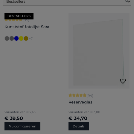
BESTSELLERS
Gemiddelde waardering van 4.71 van 5 sterren
(85)
Kunststof fotolijst Sara
+
7
Gemiddelde waardering van 4.94 van
(94)
Reserveglas
Varianten van
€ 7,45
Varianten van
€ 3,00
€ 39,50
€ 34,70
Nu configureren
Details