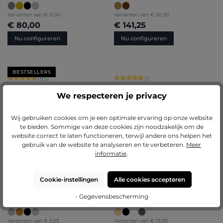
Varianten van
€ 0,00
Varianten van
€ 20,30
€ 80,00
€ 141,25
Nu configureren
Nu configureren
BESTSELLERS
Gemiddelde waardering van 4.71 van 5 sterren
Gemiddelde waardering van 5 van 5 
(85)
(1)
Kunststof fotolijst Sara
Houten fotolijst Linda met
We respecteren je privacy
afstandslijst
+
7
Wij gebruiken cookies om je een optimale ervaring op onze website
Varianten van
€ 7,45
Varianten van
€ 26,30
te bieden. Sommige van deze cookies zijn noodzakelijk om de
€ 67,80
€ 165,40
website correct te laten functioneren, terwijl andere ons helpen het
Nu configureren
Nu configureren
gebruik van de website te analyseren en te verbeteren.
Meer
informatie
.
Cookie-instellingen
Alle cookies accepteren
Gemiddelde waardering van 5 van 5 sterren
Gemiddelde waardering van 5 van 5 
(1)
(2)
Houten fotolijst Fiona
Houten fotolijst Nora
- Gegevensbescherming
Varianten van
€ 5,55
Varianten van
€ 13,90