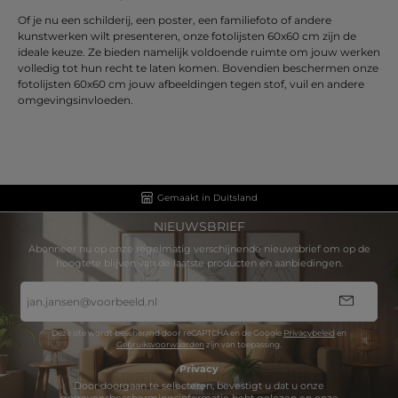
Of je nu een schilderij, een poster, een familiefoto of andere
kunstwerken wilt presenteren, onze fotolijsten 60x60 cm zijn de
ideale keuze. Ze bieden namelijk voldoende ruimte om jouw werken
volledig tot hun recht te laten komen. Bovendien beschermen onze
fotolijsten 60x60 cm jouw afbeeldingen tegen stof, vuil en andere
omgevingsinvloeden.
Gemaakt in Duitsland
NIEUWSBRIEF
Abonneer nu op onze regelmatig verschijnende nieuwsbrief om op de
hoogtete blijven van de laatste producten en aanbiedingen.
E-
mailadres
*
Deze site wordt beschermd door reCAPTCHA en de Google
Privacybeleid
en
Gebruiksvoorwaarden
zijn van toepassing.
Privacy
Door doorgaan te selecteren, bevestigt u dat u onze