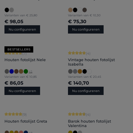
Varianten van
€ 25,80
Varianten van
€ 10,30
€ 98,05
€ 75,30
Nu configureren
Nu configureren
BESTSELLERS
Gemiddelde waardering van 4.71 van 5 sterren
Gemiddelde waardering van 5 van 5 
(7)
(4)
Houten fotolijst Nele
Vintage houten fotolijst
Isabella
+
5
Varianten van
€ 10,85
Varianten van
€ 20,45
€ 86,05
€ 140,70
Nu configureren
Nu configureren
Gemiddelde waardering van 4.89 van 5 sterren
Gemiddelde waardering van 4.75 van
(9)
(4)
Houten fotolijst Greta
Barok houten fotolijst
Valentina
+
8