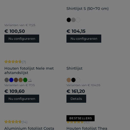
Shirtlijst S (50×70 cm)
Varianten van
€ 17,25
€ 100,50
€ 104,15
Nu configureren
Nu configureren
Gemiddelde waardering van 4.71 van 5 sterren
(7)
Houten fotolijst Nele met
Shirtlijst
afstandslijst
+
5
Varianten van
€ 17,15
Varianten van
€ 104,05
€ 109,60
€ 161,20
Nu configureren
Details
BESTSELLERS
Gemiddelde waardering van 4.86 van 5 sterren
Gemiddelde waardering van 5 van 5 
(14)
(10)
Aluminium fotolijst Costa
Houten fotolijst Thea