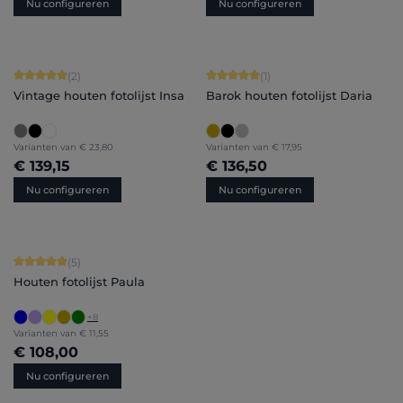
Nu configureren
Nu configureren
Gemiddelde waardering van 5 van 5 sterren
Gemiddelde waardering van 5 van 5 
(2)
(1)
Vintage houten fotolijst Insa
Barok houten fotolijst Daria
Varianten van
€ 23,80
Varianten van
€ 17,95
€ 139,15
€ 136,50
Nu configureren
Nu configureren
Gemiddelde waardering van 5 van 5 sterren
(5)
Houten fotolijst Paula
+
8
Varianten van
€ 11,55
€ 108,00
Nu configureren