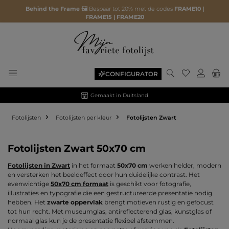
Behind the Frame 🖼️
Bespaar tot 20% met de codes
FRAME10 |
FRAME15 | FRAME20
Je hebt 0 ite
CONFIGURATOR
Gemaakt in Duitsland
Fotolijsten
Fotolijsten per kleur
Fotolijsten Zwart
Fotolijsten Zwart 50x70 cm
Fotolijsten in Zwart
in het formaat
50x70 cm
werken helder, modern
en versterken het beeldeffect door hun duidelijke contrast. Het
evenwichtige
50x70 cm formaat
is geschikt voor fotografie,
illustraties en typografie die een gestructureerde presentatie nodig
hebben. Het
zwarte oppervlak
brengt motieven rustig en gefocust
tot hun recht. Met museumglas, antireflecterend glas, kunstglas of
normaal glas kun je de presentatie flexibel afstemmen.