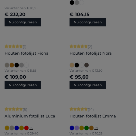
Varianten van
€ 18,30
€ 232,20
€ 104,15
Nu configureren
Nu configureren
Gemiddelde waardering van 5 van 5 sterren
Gemiddelde waardering van 5 van 5 
(1)
(2)
Houten fotolijst Fiona
Houten fotolijst Nora
Varianten van
€ 5,55
Varianten van
€ 13,90
€ 109,00
€ 95,60
Nu configureren
Nu configureren
Gemiddelde waardering van 5 van 5 sterren
Gemiddelde waardering van 4.86 van
(5)
(14)
Aluminium fotolijst Luca
Houten fotolijst Emma
+
5
+
9
Varianten van
€ 29,40
Varianten van
€ 10,25