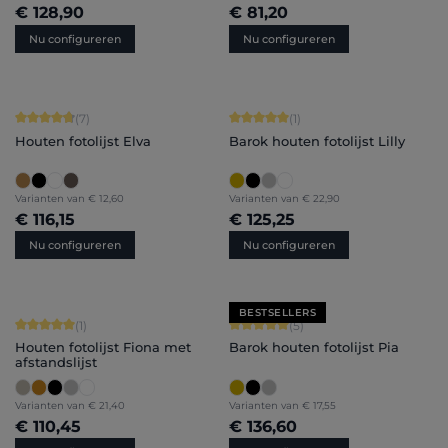
€ 128,90
€ 81,20
Nu configureren
Nu configureren
Gemiddelde waardering van 4.86 van 5 sterren
Gemiddelde waardering van 5 van 5 
(7)
(1)
Houten fotolijst Elva
Barok houten fotolijst Lilly
Varianten van
€ 12,60
Varianten van
€ 22,90
€ 116,15
€ 125,25
Nu configureren
Nu configureren
BESTSELLERS
Gemiddelde waardering van 5 van 5 sterren
Gemiddelde waardering van 5 van 5 
(1)
(5)
Houten fotolijst Fiona met
Barok houten fotolijst Pia
afstandslijst
Varianten van
€ 21,40
Varianten van
€ 17,55
€ 110,45
€ 136,60