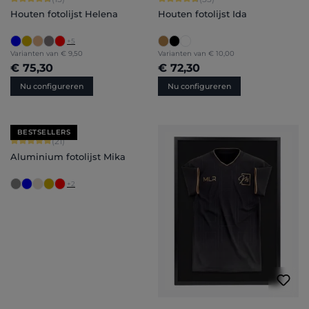
Houten fotolijst Helena
Houten fotolijst Ida
+
5
Varianten van
€ 9,50
Varianten van
€ 10,00
€ 75,30
€ 72,30
Nu configureren
Nu configureren
BESTSELLERS
Gemiddelde waardering van 5 van 5 sterren
(21)
Aluminium fotolijst Mika
+
2