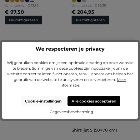
Varianten van
€ 13,50
Varianten van
€ 39,35
€ 97,50
€ 204,95
Nu configureren
Nu configureren
Gemiddelde waardering van 5 van 5 sterren
(3)
We respecteren je privacy
Houten fotolijst Antonia
Wij gebruiken cookies om je een optimale ervaring op onze website
te bieden. Sommige van deze cookies zijn noodzakelijk om de
website correct te laten functioneren, terwijl andere ons helpen het
gebruik van de website te analyseren en te verbeteren.
Meer
informatie
.
Cookie-instellingen
Alle cookies accepteren
- Gegevensbescherming
Shirtlijst S (50×70 cm)