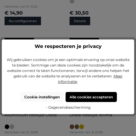
Varianten van
€ 10,25
€ 14,90
€ 30,50
Nu configureren
Details
BESTSELLERS
BESTSELLERS
Gemiddelde waardering van 5 van 5 sterren
Gemiddelde waardering van 4.71 van 
(21)
(85)
We respecteren je privacy
Aluminium fotolijst Mika
Kunststof fotolijst Sara
Wij gebruiken cookies om je een optimale ervaring op onze website
+
2
+
7
te bieden. Sommige van deze cookies zijn noodzakelijk om de
Varianten van
€ 17,25
Varianten van
€ 7,45
website correct te laten functioneren, terwijl andere ons helpen het
€ 22,00
€ 8,95
gebruik van de website te analyseren en te verbeteren.
Meer
informatie
.
Nu configureren
Nu configureren
Cookie-instellingen
Alle cookies accepteren
- Gegevensbescherming
Gemiddelde waardering van 4.86 van 5 sterren
Gemiddelde waardering van 4.8 van 
(14)
(5)
Aluminium fotolijst Costa
Ovale fotolijst Wilma
Varianten van
€ 25,80
Varianten van
€ 22,85