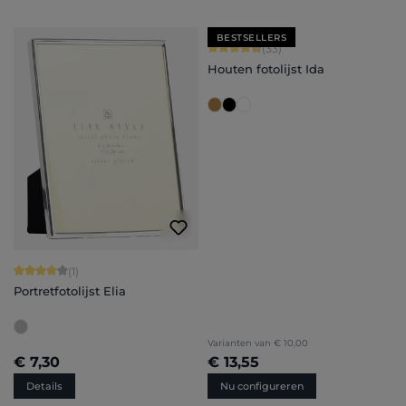
BESTSELLERS
Gemiddelde waardering van 4.79 van
(33)
Houten fotolijst Ida
Gemiddelde waardering van 4 van 5 sterren
(1)
Portretfotolijst Elia
Varianten van
€ 10,00
€ 7,30
€ 13,55
Details
Nu configureren