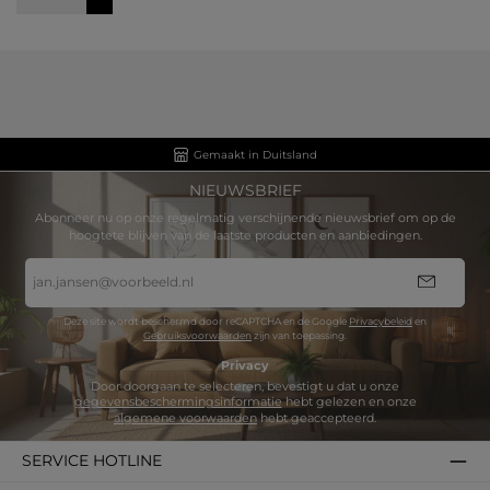
Gemaakt in Duitsland
NIEUWSBRIEF
Abonneer nu op onze regelmatig verschijnende nieuwsbrief om op de
hoogtete blijven van de laatste producten en aanbiedingen.
E-
mailadres
*
Deze site wordt beschermd door reCAPTCHA en de Google
Privacybeleid
en
Gebruiksvoorwaarden
zijn van toepassing.
Privacy
Door doorgaan te selecteren, bevestigt u dat u onze
gegevensbeschermingsinformatie
hebt gelezen en onze
algemene voorwaarden
hebt geaccepteerd.
SERVICE HOTLINE