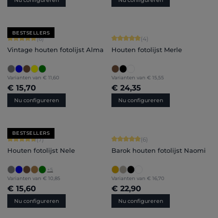
BESTSELLERS
Gemiddelde waardering van 5 van 5 sterren
Gemiddelde waardering van 5 van 5 
(6)
(4)
Vintage houten fotolijst Alma
Houten fotolijst Merle
Varianten van
€ 11,60
Varianten van
€ 15,55
€ 15,70
€ 24,35
Nu configureren
Nu configureren
BESTSELLERS
Gemiddelde waardering van 4.71 van 5 sterren
Gemiddelde waardering van 5 van 5 
(7)
(6)
Houten fotolijst Nele
Barok houten fotolijst Naomi
+
5
Varianten van
€ 10,85
Varianten van
€ 16,70
€ 15,60
€ 22,90
Nu configureren
Nu configureren