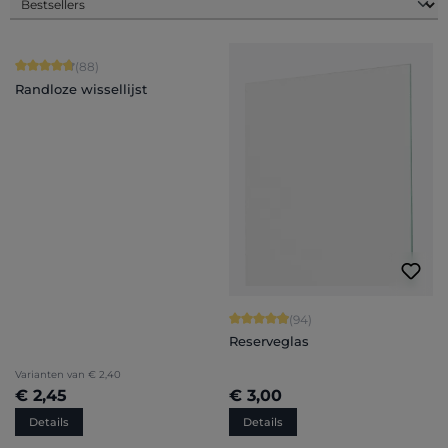
Gemiddelde waardering van 4.84 van 5 sterren
(88)
Randloze wissellijst
Gemiddelde waardering van 4.94 van
(94)
Reserveglas
Varianten van
€ 2,40
€ 2,45
€ 3,00
Details
Details