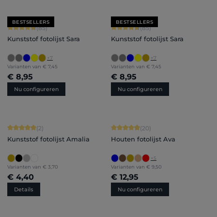
BESTSELLERS
BESTSELLERS
Gemiddelde waardering van 4.71 van 5 sterren
Gemiddelde waardering van 4.71 van 
(85)
(85)
Kunststof fotolijst Sara
Kunststof fotolijst Sara
+
7
+
7
Varianten van
€ 7,45
Varianten van
€ 7,45
€ 8,95
€ 8,95
Nu configureren
Nu configureren
Gemiddelde waardering van 5 van 5 sterren
Gemiddelde waardering van 4.9 van 
(2)
(20)
Kunststof fotolijst Amalia
Houten fotolijst Ava
+
5
Varianten van
€ 3,70
Varianten van
€ 9,50
€ 4,40
€ 12,95
Details
Nu configureren