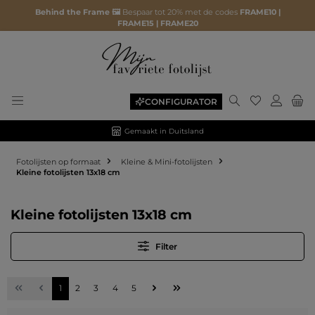
Behind the Frame 🖼️
Bespaar tot 20% met de codes
FRAME10 |
FRAME15 | FRAME20
Je hebt 0 ite
CONFIGURATOR
Gemaakt in Duitsland
Fotolijsten op formaat
Kleine & Mini-fotolijsten
Kleine fotolijsten 13x18 cm
Kleine fotolijsten 13x18 cm
Filter
Pagina
Pagina
Pagina
Pagina
Pagina
1
2
3
4
5