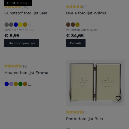
BESTSELLERS
Gemiddelde waardering van 4.71 van 5 sterren
Gemiddelde waardering van 4.8 van 
(85)
(5)
Kunststof fotolijst Sara
Ovale fotolijst Wilma
+
7
Varianten van
€ 7,45
Varianten van
€ 22,85
€ 8,95
€ 34,65
Nu configureren
Details
Gemiddelde waardering van 4.86 van 5 sterren
(14)
Houten fotolijst Emma
+
9
Gemiddelde waardering van 5 van 5 
(1)
Portretfotolijst Bela