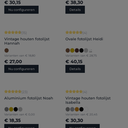
€ 30,15
€ 38,30
Nu configureren
Details
Gemiddelde waardering van 4.87 van 5 sterren
Gemiddelde waardering van 4.75 van
(15)
(4)
Vintage houten fotolijst
Ovale fotolijst Heidi
Hannah
+
1
Varianten van
€ 18,80
Varianten van
€ 28,75
€ 27,00
€ 40,15
Nu configureren
Details
Gemiddelde waardering van 4.91 van 5 sterren
Gemiddelde waardering van 5 van 5 
(23)
(4)
Aluminium fotolijst Noah
Vintage houten fotolijst
Isabella
Varianten van
€ 0,00
Varianten van
€ 20,45
€ 18,35
€ 30,30
Nu configureren
Nu configureren