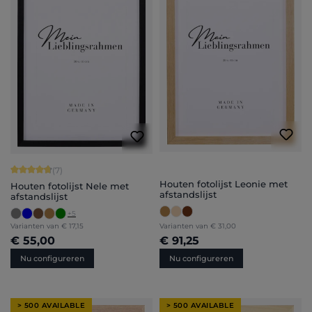
Gemiddelde waardering van 4.71 van 5 sterren
(7)
Houten fotolijst Leonie met
Houten fotolijst Nele met
afstandslijst
afstandslijst
+
5
Varianten van
€ 17,15
Varianten van
€ 31,00
€ 55,00
€ 91,25
Nu configureren
Nu configureren
> 500 AVAILABLE
> 500 AVAILABLE