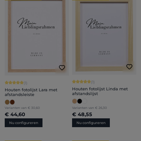
Gemiddelde waardering van 5 van 5 
(1)
Gemiddelde waardering van 5 van 5 sterren
(1)
Houten fotolijst Linda met
Houten fotolijst Lara met
afstandslijst
afstandsleiste
Varianten van
€ 30,60
Varianten van
€ 26,30
€ 44,60
€ 48,55
Nu configureren
Nu configureren