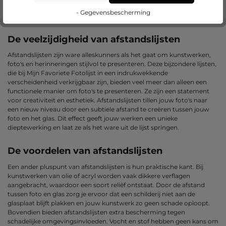
- Gegevensbescherming
De veelzijdigheid van afstandslijsten
Afstandslijsten zijn ware alleskunners als het gaat om kunstwerken,
foto's en herinneringen stijlvol te presenteren. Deze bijzondere lijsten,
die bij Mijn Favoriete Fotolijst in een indrukwekkende
verscheidenheid verkrijgbaar zijn, bieden veel meer dan alleen een
functionele manier om foto's te presenteren. Ze zijn een statement
voor creativiteit en esthetiek. Afstandslijsten tillen jouw foto's naar
een nieuw niveau door een subtiele afstand te creëren tussen jouw
foto en het glas. Dit effect geeft jouw werken een unieke
dieptewerking en laat ze als het ware uit de lijst springen.
De voordelen van afstandslijsten
Een ander pluspunt van afstandslijsten is hun praktische kant. Bij
kunstwerken van olie of acryl worden vaak dikkere verflagen
aangebracht, waardoor een soort reliëf ontstaat. Door de afstand
tussen foto en glas zorg je ervoor dat een schilderij niet aan de
glasplaat blijft plakken en jouw kunstwerk zo geen schade oploopt.
Bovendien bieden afstandslijsten extra bescherming tegen
schadelijke omgevingsinvloeden. Vocht en stof hebben geen kans om