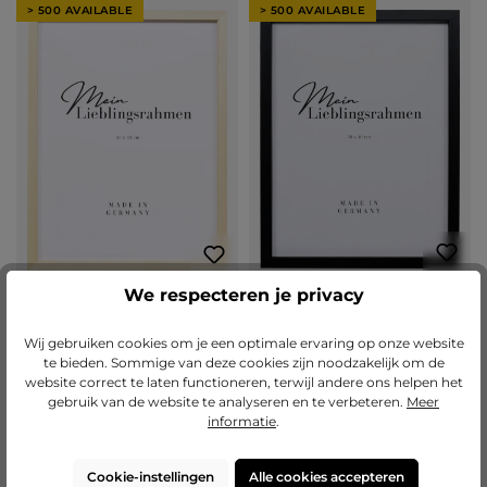
> 500 AVAILABLE
> 500 AVAILABLE
We respecteren je privacy
Gemiddelde waardering van 5 van 5 
(1)
Houten fotolijst Fiona met
Houten fotolijst Lea met
Wij gebruiken cookies om je een optimale ervaring op onze website
afstandslijst
afstandslijst
te bieden. Sommige van deze cookies zijn noodzakelijk om de
website correct te laten functioneren, terwijl andere ons helpen het
Varianten van
€ 25,95
Varianten van
€ 21,40
gebruik van de website te analyseren en te verbeteren.
Meer
€ 66,35
€ 50,70
informatie
.
Nu configureren
Nu configureren
Cookie-instellingen
Alle cookies accepteren