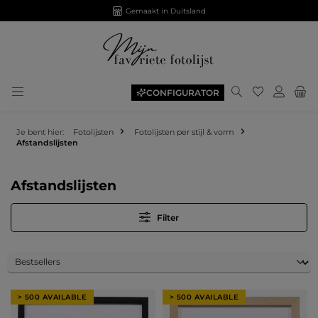
Gemaakt in Duitsland
Je hebt 0 ite
CONFIGURATOR
Je bent hier:
Fotolijsten
Fotolijsten per stijl & vorm
Afstandslijsten
Afstandslijsten
Filter
> 500 AVAILABLE
> 500 AVAILABLE