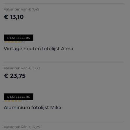
+
7
Varianten van
€ 7,45
€ 13,10
Nu configureren
BESTSELLERS
Gemiddelde waardering van 5 van 5 sterren
(6)
Vintage houten fotolijst Alma
Varianten van
€ 11,60
€ 23,75
Nu configureren
BESTSELLERS
Gemiddelde waardering van 5 van 5 sterren
(21)
Aluminium fotolijst Mika
+
2
Varianten van
€ 17,25