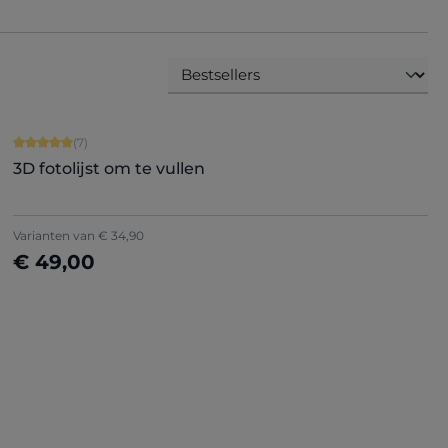
Gemiddelde waardering van 5 van 5 sterren
(7)
3D fotolijst om te vullen
Varianten van
€ 34,90
€ 49,00