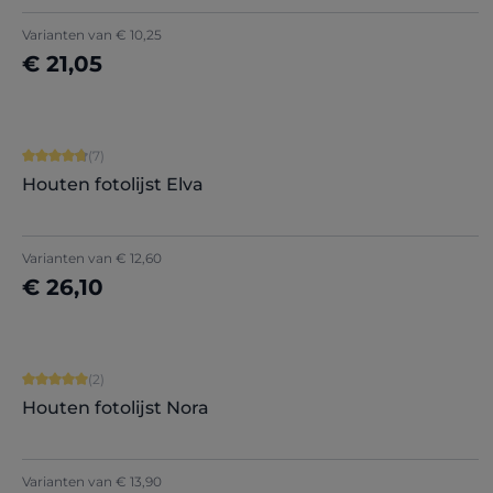
+
9
Varianten van
€ 10,25
€ 21,05
Nu configureren
Gemiddelde waardering van 4.86 van 5 sterren
(7)
Houten fotolijst Elva
Varianten van
€ 12,60
€ 26,10
Nu configureren
Gemiddelde waardering van 5 van 5 sterren
(2)
Houten fotolijst Nora
Varianten van
€ 13,90