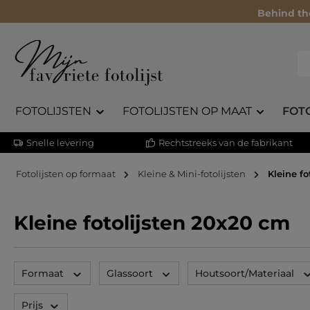
Behind th
FOTOLIJSTEN
FOTOLIJSTEN OP MAAT
FOT
Snelle levering
Rechtstreeks van de fabrikant
Fotolijsten op formaat
Kleine & Mini-fotolijsten
Kleine f
Kleine fotolijsten 20x20 cm
Formaat
Glassoort
Houtsoort/Materiaal
Prijs