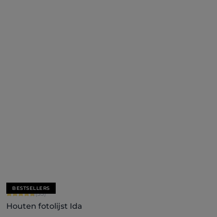
Nu configureren
BESTSELLERS
Gemiddelde waardering van 4.79 van 5 sterren
(33)
Houten fotolijst Ida