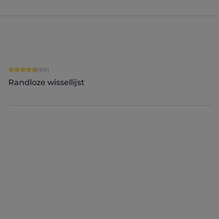
Gemiddelde waardering van 4.84 van 5 sterren
(88)
Randloze wissellijst