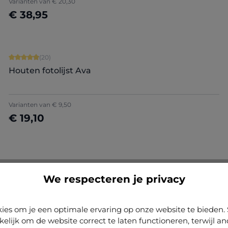
Varianten van
€ 20,30
€ 38,95
Nu configureren
Gemiddelde waardering van 4.9 van 5 sterren
(20)
Houten fotolijst Ava
Varianten van
€ 9,50
€ 19,10
We respecteren je privacy
ies om je een optimale ervaring op onze website te biede
kelijk om de website correct te laten functioneren, terwijl a