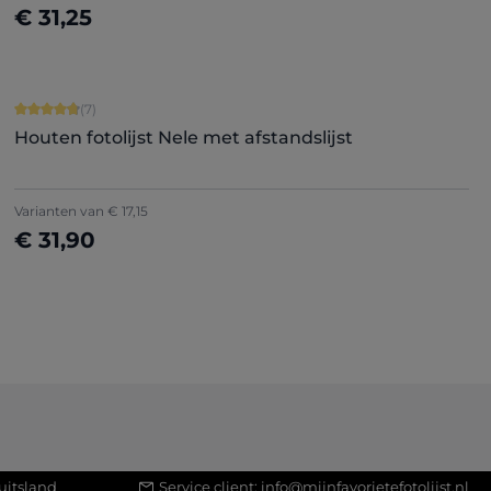
€ 31,25
Nu configureren
Gemiddelde waardering van 4.71 van 5 sterren
(7)
Houten fotolijst Nele met afstandslijst
+
5
Varianten van
€ 17,15
€ 31,90
Nu configureren
uitsland
Service client:
info@mijnfavorietefotolijst.nl