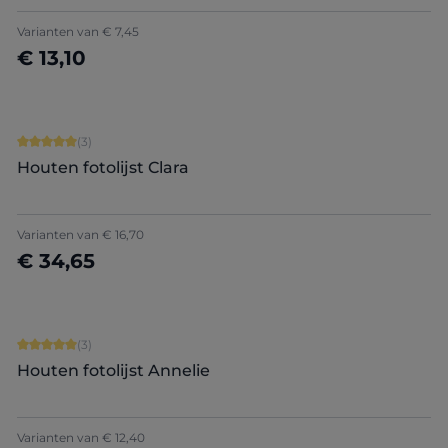
+
7
Varianten van
€ 7,45
€ 13,10
Nu configureren
Gemiddelde waardering van 5 van 5 sterren
(3)
Houten fotolijst Clara
Varianten van
€ 16,70
€ 34,65
Nu configureren
Gemiddelde waardering van 5 van 5 sterren
(3)
Houten fotolijst Annelie
Varianten van
€ 12,40