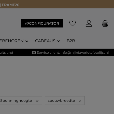
 | FRAME20
Je hebt 0 items op je 
CONFIGURATOR
EBEHOREN
CADEAUS
B2B
uitsland
Service client:
info@mijnfavorietefotolijst.nl
Sponninghoogte
spouwbreedte