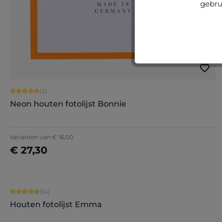
gebru
Gemiddelde waardering van 5 van 5 sterren
(2)
Neon houten fotolijst Bonnie
+
1
Varianten van
€ 16,00
€ 27,30
Nu configureren
Gemiddelde waardering van 4.86 van 5 sterren
(14)
Houten fotolijst Emma