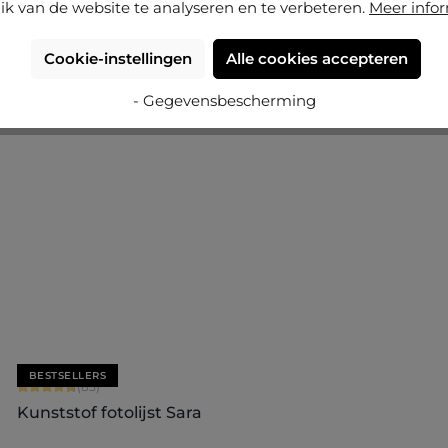
ik van de website te analyseren en te verbeteren.
Meer info
Cookie-instellingen
Alle cookies accepteren
- Gegevensbescherming
+
5
Nu configureren
BESTSELLERS
Gemiddelde waardering van 4.71 van 5 sterren
(85)
Kunststof fotolijst Sara