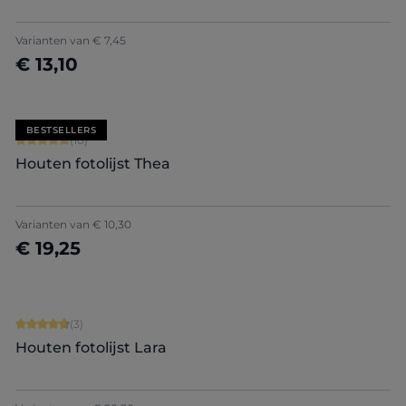
+
7
Varianten van
€ 7,45
€ 13,10
Nu configureren
BESTSELLERS
Gemiddelde waardering van 5 van 5 sterren
(10)
Houten fotolijst Thea
Varianten van
€ 10,30
€ 19,25
Nu configureren
Gemiddelde waardering van 4.67 van 5 sterren
(3)
Houten fotolijst Lara