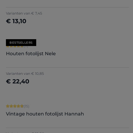
+
7
Varianten van
€ 7,45
€ 13,10
Nu configureren
BESTSELLERS
Gemiddelde waardering van 4.71 van 5 sterren
(7)
Houten fotolijst Nele
+
5
Varianten van
€ 10,85
€ 22,40
Nu configureren
Gemiddelde waardering van 4.87 van 5 sterren
(15)
Vintage houten fotolijst Hannah