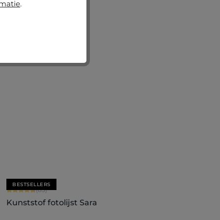
rmatie
.
+
7
Nu configureren
BESTSELLERS
Gemiddelde waardering van 4.71 van 5 sterren
(85)
Kunststof fotolijst Sara