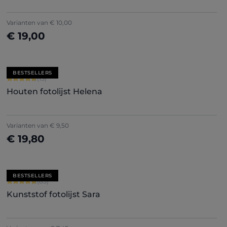
Varianten van
€ 10,00
€ 19,00
Nu configureren
BESTSELLERS
Gemiddelde waardering van 4.8 van 5 sterren
(15)
Houten fotolijst Helena
+
5
Varianten van
€ 9,50
€ 19,80
Nu configureren
BESTSELLERS
Gemiddelde waardering van 4.71 van 5 sterren
(85)
Kunststof fotolijst Sara
+
7