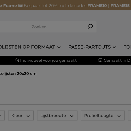
e Frame 🖼️
Bespaar tot 20% met de codes
FRAME10 | FRAME15
OLIJSTEN OP FORMAAT
PASSE-PARTOUTS
TO
Individueel voor jou gemaakt
Gemaakt in D
otolijsten 20x20 cm
Kleur
Lijstbreedte
Profielhoogte