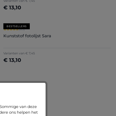
Varianten van
€ 7,45
€ 13,10
Nu configureren
BESTSELLERS
Gemiddelde waardering van 4.71 van 5 sterren
(85)
Kunststof fotolijst Sara
Varianten van
€ 7,45
€ 13,10
n. Sommige van deze
ndere ons helpen het