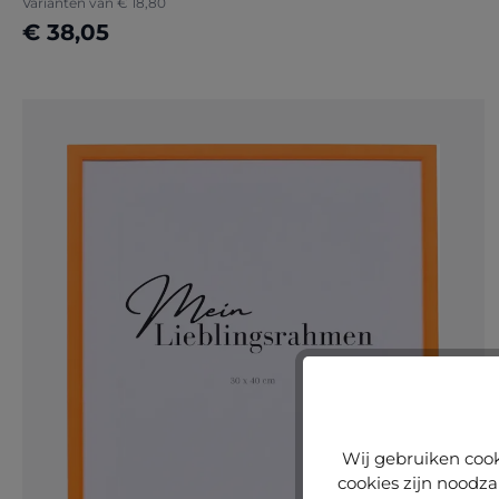
Varianten van
€ 18,80
€ 38,05
Nu configureren
Wij gebruiken cook
cookies zijn noodza