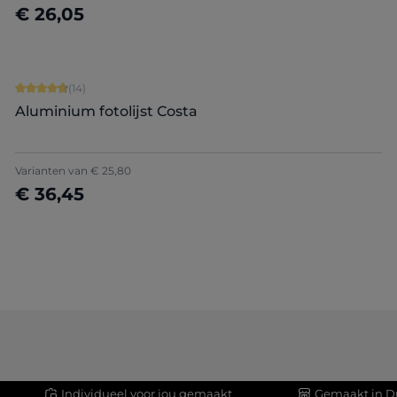
€ 26,05
Nu configureren
Gemiddelde waardering van 4.86 van 5 sterren
(14)
Aluminium fotolijst Costa
Varianten van
€ 25,80
€ 36,45
Nu configureren
Individueel voor jou gemaakt
Gemaakt in D