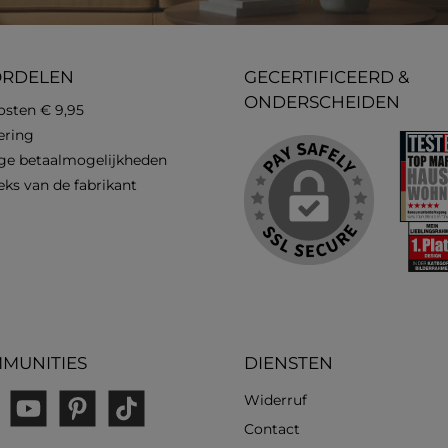
ORDELEN
GECERTIFICEERD &
ONDERSCHEIDEN
osten € 9,95
vering
ge betaalmogelijkheden
eks van de fabrikant
MUNITIES
DIENSTEN
Widerruf
gram
YouTube
Pinterest
TikTok
Contact