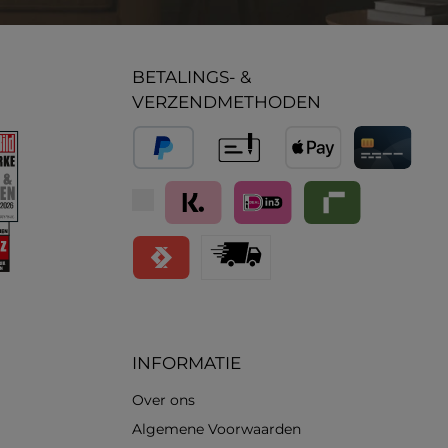
BETALINGS- &
VERZENDMETHODEN
PayPal
Vooruitbetaling
Apple Pay
Creditcard / 
Klarna (Achteraf betalen / In delen betale
iDeal IN3
Riverty
Satispay
Standard
INFORMATIE
Over ons
Algemene Voorwaarden