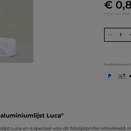
€ 0,
Normale prij
Prijzen incl. BTW
Producthoeve
Productnummer
PayPal
Vooruit
A
aluminiumlijst Luca"
st Luca en is speciaal voor dit fotolijstprofiel ontwikkeld. 