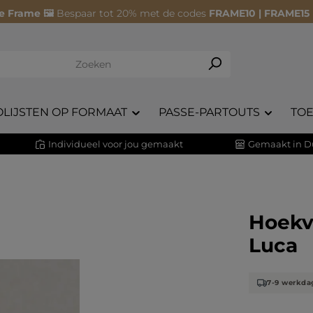
e Frame 🖼️
Bespaar tot 20% met de codes
FRAME10 | FRAME15
OLIJSTEN OP FORMAAT
PASSE-PARTOUTS
TO
Individueel voor jou gemaakt
Gemaakt in D
Hoekv
Luca
7-9 werkda