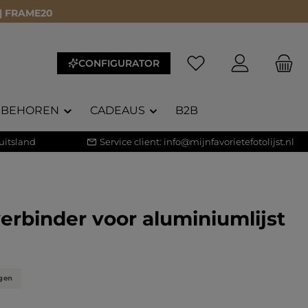
 | FRAME20
CONFIGURATOR
EBEHOREN
CADEAUS
B2B
uitsland
Service client:
info@mijnfavorietefotolijst.nl
erbinder voor aluminiumlijst
gen