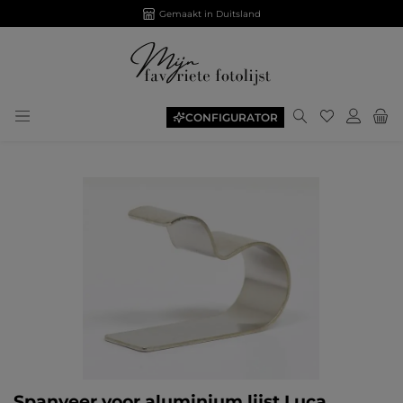
Gemaakt in Duitsland
CONFIGURATOR
Afbeeldingengalerij overslaan
Spanveer voor aluminium lijst Luca