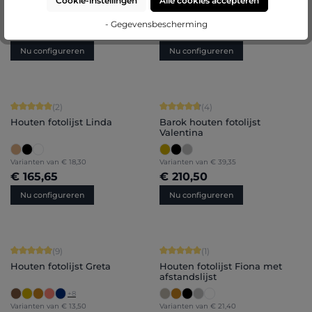
Cookie-instellingen
Alle cookies accepteren
+
9
+
5
Varianten van
€ 10,25
Varianten van
€ 29,40
- Gegevensbescherming
€ 130,05
€ 142,45
Nu configureren
Nu configureren
Gemiddelde waardering van 5 van 5 sterren
Gemiddelde waardering van 4.75 van
(2)
(4)
Houten fotolijst Linda
Barok houten fotolijst
Valentina
Varianten van
€ 18,30
Varianten van
€ 39,35
€ 165,65
€ 210,50
Nu configureren
Nu configureren
Gemiddelde waardering van 4.89 van 5 sterren
Gemiddelde waardering van 5 van 5 
(9)
(1)
Houten fotolijst Greta
Houten fotolijst Fiona met
afstandslijst
+
8
Varianten van
€ 13,50
Varianten van
€ 21,40