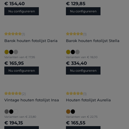
€ 154,40
€ 129,85
Nu configureren
Nu configureren
Gemiddelde waardering van 5 van 5 sterren
Gemiddelde waardering van 5 van 5 
(1)
(1)
Barok houten fotolijst Daria
Barok houten fotolijst Stella
Varianten van
€ 17,95
Varianten van
€ 18,00
€ 165,95
€ 334,40
Nu configureren
Nu configureren
Gemiddelde waardering van 5 van 5 sterren
Gemiddelde waardering van 5 van 5 
(2)
(1)
Vintage houten fotolijst Insa
Houten fotolijst Aurelia
Varianten van
€ 23,80
Varianten van
€ 22,75
€ 194,15
€ 165,55