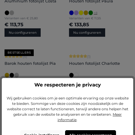
Aluminium fotolijst Costa
Houten fotolijst Paula
+
8
Varianten van
€ 25,80
Varianten van
€ 11,55
€ 113,75
€ 133,85
Nu configureren
Nu configureren
BESTSELLERS
Gemiddelde waardering van 5 van 5 sterren
Gemiddelde waardering van 5 van 5 
(5)
(1)
Barok houten fotolijst Pia
Houten fotolijst Charlotte
Varianten van
€ 17,55
Varianten van
€ 15,30
We respecteren je privacy
€ 134,30
€ 151,35
Nu configureren
Nu configureren
Wij gebruiken cookies om je een optimale ervaring op onze website
te bieden. Sommige van deze cookies zijn noodzakelijk om de
website correct te laten functioneren, terwijl andere ons helpen het
gebruik van de website te analyseren en te verbeteren.
Meer
Gemiddelde waardering van 4.86 van 5 sterren
Gemiddelde waardering van 5 van 5 
(14)
(5)
informatie
.
Houten fotolijst Emma
Aluminium fotolijst Luca