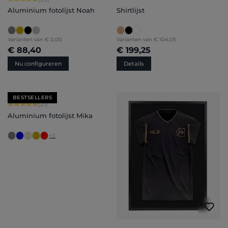
Aluminium fotolijst Noah
Shirtlijst
Varianten van
€ 0,00
Varianten van
€ 104,05
€ 88,40
€ 199,25
Nu configureren
Details
BESTSELLERS
Gemiddelde waardering van 5 van 5 sterren
(21)
Aluminium fotolijst Mika
+
2