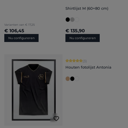
Shirtlijst M (60×80 cm)
Varianten van
€ 17,25
€ 106,45
€ 135,90
Nu configureren
Nu configureren
Gemiddelde waardering van 5 van 5 
(3)
Houten fotolijst Antonia