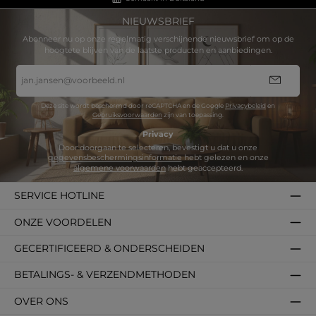
NIEUWSBRIEF
Abonneer nu op onze regelmatig verschijnende nieuwsbrief om op de
hoogtete blijven van de laatste producten en aanbiedingen.
E-
mailadres
*
Deze site wordt beschermd door reCAPTCHA en de Google
Privacybeleid
en
Gebruiksvoorwaarden
zijn van toepassing.
Privacy
Door doorgaan te selecteren, bevestigt u dat u onze
gegevensbeschermingsinformatie
hebt gelezen en onze
algemene voorwaarden
hebt geaccepteerd.
SERVICE HOTLINE
ONZE VOORDELEN
GECERTIFICEERD & ONDERSCHEIDEN
BETALINGS- & VERZENDMETHODEN
OVER ONS