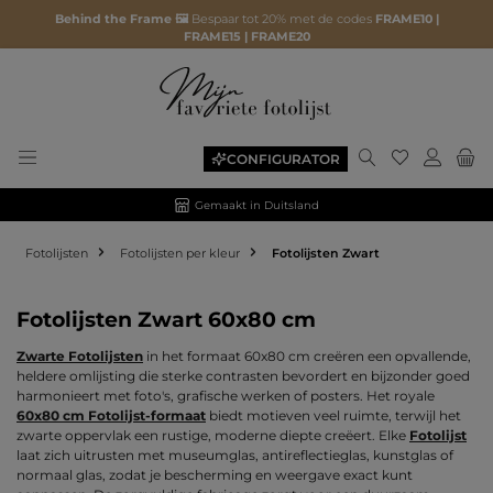
Behind the Frame 🖼️
Bespaar tot 20% met de codes
FRAME10 |
FRAME15 | FRAME20
Je hebt 0 ite
CONFIGURATOR
Gemaakt in Duitsland
Fotolijsten
Fotolijsten per kleur
Fotolijsten Zwart
Fotolijsten Zwart 60x80 cm
Zwarte Fotolijsten
in het formaat 60x80 cm creëren een opvallende,
heldere omlijsting die sterke contrasten bevordert en bijzonder goed
harmonieert met foto's, grafische werken of posters. Het royale
60x80 cm Fotolijst-formaat
biedt motieven veel ruimte, terwijl het
zwarte oppervlak een rustige, moderne diepte creëert. Elke
Fotolijst
laat zich uitrusten met museumglas, antireflectieglas, kunstglas of
normaal glas, zodat je bescherming en weergave exact kunt