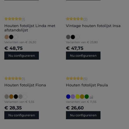
Gemiddelde waardering van 5 van 5 sterren
Gemiddelde waardering van 5 van 5 
(1)
(2)
Houten fotolijst Linda met
Vintage houten fotolijst Insa
afstandslijst
Varianten van
€ 26,30
Varianten van
€ 23,80
€ 48,75
€ 47,75
Nu configureren
Nu configureren
Gemiddelde waardering van 5 van 5 sterren
Gemiddelde waardering van 5 van 5 
(1)
(5)
Houten fotolijst Fiona
Houten fotolijst Paula
+
8
Varianten van
€ 5,55
Varianten van
€ 11,55
€ 28,35
€ 26,60
Nu configureren
Nu configureren