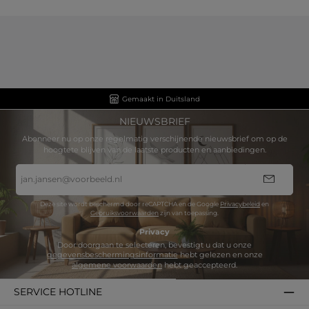
Gemaakt in Duitsland
NIEUWSBRIEF
Abonneer nu op onze regelmatig verschijnende nieuwsbrief om op de
hoogtete blijven van de laatste producten en aanbiedingen.
E-
mailadres
*
Deze site wordt beschermd door reCAPTCHA en de Google
Privacybeleid
en
Gebruiksvoorwaarden
zijn van toepassing.
Privacy
Door doorgaan te selecteren, bevestigt u dat u onze
gegevensbeschermingsinformatie
hebt gelezen en onze
algemene voorwaarden
hebt geaccepteerd.
SERVICE HOTLINE