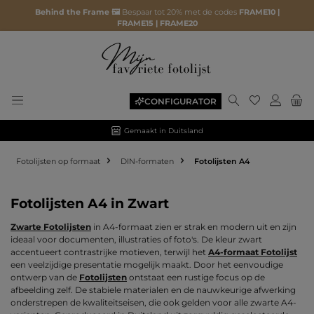
Behind the Frame 🖼️
Bespaar tot 20% met de codes
FRAME10 |
FRAME15 | FRAME20
Je hebt 0 ite
CONFIGURATOR
Gemaakt in Duitsland
Fotolijsten op formaat
DIN-formaten
Fotolijsten A4
Fotolijsten A4 in Zwart
Zwarte Fotolijsten
in A4-formaat zien er strak en modern uit en zijn
ideaal voor documenten, illustraties of foto's. De kleur zwart
accentueert contrastrijke motieven, terwijl het
A4-formaat Fotolijst
een veelzijdige presentatie mogelijk maakt. Door het eenvoudige
ontwerp van de
Fotolijsten
ontstaat een rustige focus op de
afbeelding zelf. De stabiele materialen en de nauwkeurige afwerking
onderstrepen de kwaliteitseisen, die ook gelden voor alle zwarte A4-