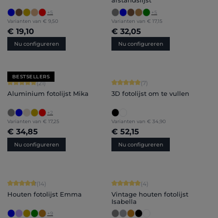
afstandslijst
+
5
+
5
Varianten van
€ 9,50
Varianten van
€ 17,15
€ 19,10
€ 32,05
Nu configureren
Nu configureren
BESTSELLERS
Gemiddelde waardering van 5 van 5 sterren
Gemiddelde waardering van 5 van 5 
(21)
(7)
Aluminium fotolijst Mika
3D fotolijst om te vullen
+
2
Varianten van
€ 17,25
Varianten van
€ 34,90
€ 34,85
€ 52,15
Nu configureren
Nu configureren
Gemiddelde waardering van 4.86 van 5 sterren
Gemiddelde waardering van 5 van 5 
(14)
(4)
Houten fotolijst Emma
Vintage houten fotolijst
Isabella
+
9