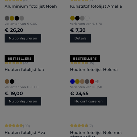
Aluminium fotolijst Noah
Kunststof fotolijst Amalia
Varianten van
€ 0,00
Varianten van
€ 3,70
€ 26,20
€ 7,30
Nu configureren
Details
BESTSELLERS
BESTSELLERS
Gemiddelde waardering van 4.79 van 5 sterren
Gemiddelde waardering van 4.8 van 
(33)
(15)
Houten fotolijst Ida
Houten fotolijst Helena
+
5
Varianten van
€ 10,00
Varianten van
€ 9,50
€ 19,00
€ 23,45
Nu configureren
Nu configureren
Gemiddelde waardering van 4.9 van 5 sterren
Gemiddelde waardering van 4.71 van 
(20)
(7)
Houten fotolijst Ava
Houten fotolijst Nele met