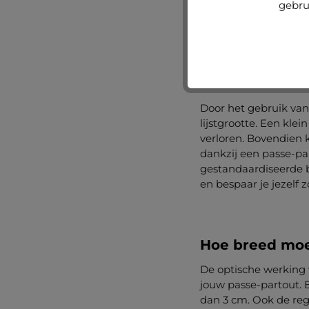
tussen het motief, de
gebru
de breedte van de pa
Het doel is dat de pas
recht laat komen.
Door het gebruik van 
lijstgrootte. Een klei
verloren. Bovendien 
dankzij een passe-pa
gestandaardiseerde b
en bespaar je jezelf 
Hoe breed moet
De optische werking
jouw passe-partout. E
dan 3 cm. Ook de reg