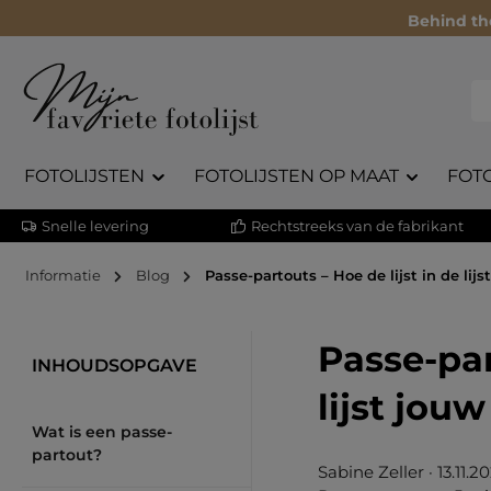
Behind th
FOTOLIJSTEN
FOTOLIJSTEN OP MAAT
FOT
Snelle levering
Rechtstreeks van de fabrikant
Informatie
Blog
Passe-partouts – Hoe de lijst in de lijs
Passe-par
INHOUDSOPGAVE
lijst jouw
Wat is een passe-
partout?
Sabine Zeller
·
13.11.2