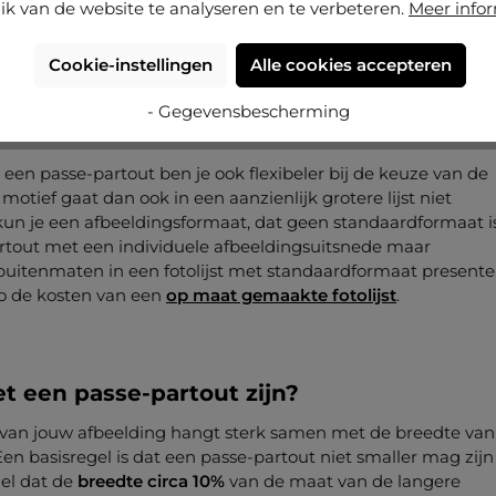
 fotolijst en de omgeving. Daarom zijn de juiste kleurkeuze 
ik van de website te analyseren en te verbeteren.
Meer info
sse-partout erg belangrijk.
Cookie-instellingen
Alle cookies accepteren
se-partout niet afleidt van het motief, maar het beter tot zij
- Gegevensbescherming
een passe-partout ben je ook flexibeler bij de keuze van de
n motief gaat dan ook in een aanzienlijk grotere lijst niet
kun je een afbeeldingsformaat, dat geen standaardformaat is
rtout met een individuele afbeeldingsuitsnede maar
uitenmaten in een fotolijst met standaardformaat present
zo de kosten van een
op maat gemaakte fotolijst
.
 een passe-partout zijn?
 van jouw afbeelding hangt sterk samen met de breedte van
en basisregel is dat een passe-partout niet smaller mag zijn
el dat de
breedte circa 10%
van de maat van de langere