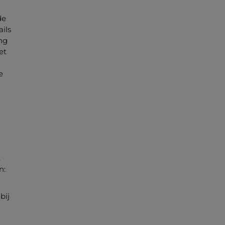
de
ils
ng
et
e
.
n:
bij