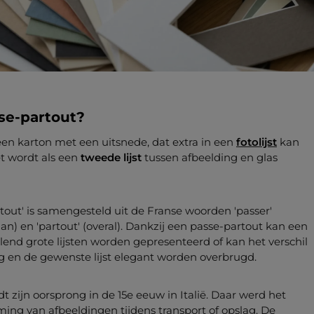
se-partout?
een karton met een uitsnede, dat extra in een
fotolijst
kan
t wordt als een
tweede lijst
tussen afbeelding en glas
tout' is samengesteld uit de Franse woorden 'passer'
n) en 'partout' (overal). Dankzij een passe-partout kan een
llend grote lijsten worden gepresenteerd of kan het verschil
g en de gewenste lijst elegant worden overbrugd.
t zijn oorsprong in de 15e eeuw in Italië. Daar werd het
ming van afbeeldingen tijdens transport of opslag. De