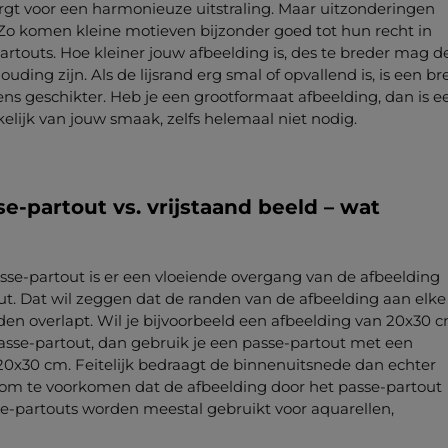
zorgt voor een harmonieuze uitstraling. Maar uitzonderingen
 Zo komen kleine motieven bijzonder goed tot hun recht in
artouts. Hoe kleiner jouw afbeelding is, des te breder mag d
uding zijn. Als de lijsrand erg smal of opvallend is, is een b
ns geschikter. Heb je een grootformaat afbeelding, dan is e
elijk van jouw smaak, zelfs helemaal niet nodig.
e-partout vs. vrijstaand beeld – wat
asse-partout is er een vloeiende overgang van de afbeelding
ut. Dat wil zeggen dat de randen van de afbeelding aan elke
den overlapt. Wil je bijvoorbeeld een afbeelding van 20x30 
sse-partout, dan gebruik je een passe-partout met een
0x30 cm. Feitelijk bedraagt de binnenuitsnede dan echter
, om te voorkomen dat de afbeelding door het passe-partout
se-partouts worden meestal gebruikt voor aquarellen,