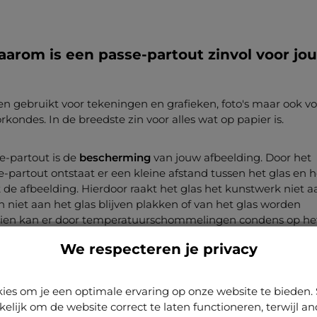
arom is een passe-partout zinvol voor jo
n gebruikt voor tekeningen en grafieken, foto's maar ook vo
ondes. In de breedste zin voor alles wat op papier is.
e-partout is de
bescherming
van jouw afbeelding. Door het
-partout ontstaat er een kleine afstand tussen het glas en h
k de afbeelding. Hierdoor raakt het glas het kunstwerk niet a
 niet aan het glas blijven plakken of van het glas worden
ien kan er door temperatuurschommelingen condens op he
stand van de afbeelding tot het glas voorkomt dat de afbeeld
We respecteren je privacy
raakt.
de passe-partout is het verbeteren van de
optische en
ies om je een optimale ervaring op onze website te biede
van jouw object. Door de passe-partout ontstaat er harmoni
kelijk om de website correct te laten functioneren, terwijl a