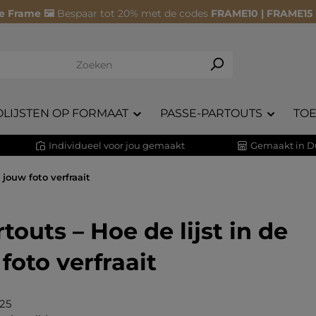
e Frame 🖼️
Bespaar tot 20% met de codes
FRAME10 | FRAME15
OLIJSTEN OP FORMAAT
PASSE-PARTOUTS
TO
Individueel voor jou gemaakt
Gemaakt in D
t jouw foto verfraait
touts – Hoe de lijst in de
 foto verfraait
025