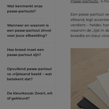
Passe-partouts
·
5 min
Wat kenmerkt onze
passe-partouts?
Een passe-partout ve
afstand, legt accente
verdient – helder, h
Wanneer en waarom is
waarom de „lijst in de
een passe-partout zinvol
voor jouw afbeelding?
breedte en kleur vin
Hoe breed moet een
passe-partout zijn?
Opvullend passe-partout
vs. vrijstaand beeld – wat
betekent dat?
De kleurkeuze: Zwart, wit
of gekleurd?