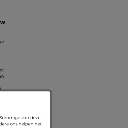
uw
or
et
an
t
ing
n. Sommige van deze
e
ndere ons helpen het