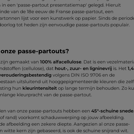
in een 'passe-partout presentatiemap' gelegd. Hieruit
inde van de 18e eeuw de Franse passe-partout, een
tonnen lijst voor een kunstwerk op papier. Sinds de period
orlog tot heden zijn eenvoudige passe-partouts populair.
onze passe-partouts?
 zijn gemaakt van
100% alfacellulose
. Dat is een vezelmateri
dstoffen (cellulose), dat
hout-, zuur- en ligninevrij
is. Het
1,4
verouderingsbestendig
volgens DIN ISO 9706 en de
estaan uitsluitend uit hooggepigmenteerde kleuren die zelf
asting hun
kleurintensiteit
op lange termijn behouden. Zo k
enlange kleurpracht van de passe-partout.
den van onze passe-partouts hebben een
45°-schuine snede
(of rand) voorkomt schaduwwerping op jouw afbeelding.
de afbeelding een zekere diepte. Aangezien al onze passe-
 witte kern zijn gebaseerd, is ook de schuine snijrand wit.