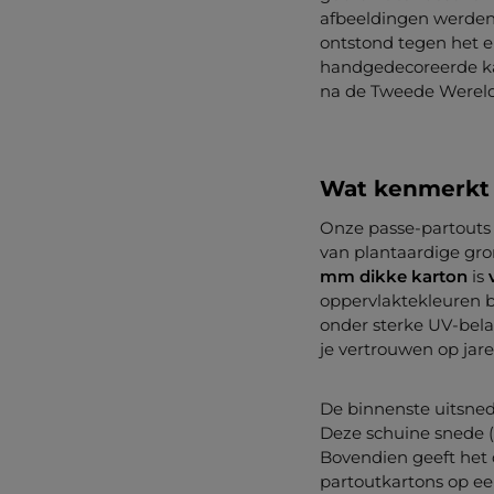
afbeeldingen werden 
ontstond tegen het e
handgedecoreerde kar
na de Tweede Wereldo
Wat kenmerkt 
Onze passe-partouts
van plantaardige gron
mm dikke karton
is
oppervlaktekleuren b
onder sterke UV-bel
je vertrouwen op jar
De binnenste uitsne
Deze schuine snede 
Bovendien geeft het 
partoutkartons op een